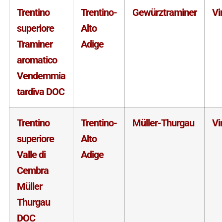
Trentino
Trentino-
Gewürztraminer
Vi
superiore
Alto
Traminer
Adige
aromatico
Vendemmia
tardiva DOC
Trentino
Trentino-
Müller-Thurgau
Vi
superiore
Alto
Valle di
Adige
Cembra
Müller
Thurgau
DOC