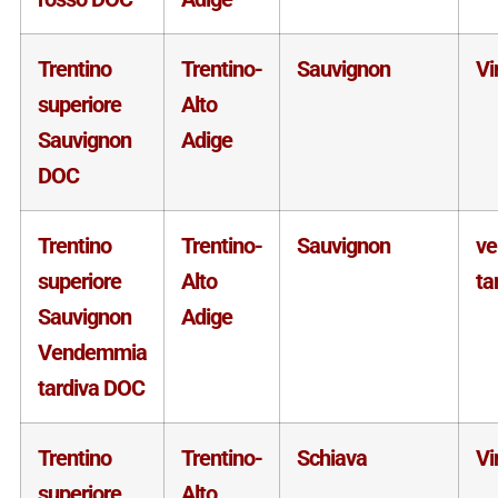
Trentino
Trentino-
Sauvignon
Vi
superiore
Alto
Sauvignon
Adige
DOC
Trentino
Trentino-
Sauvignon
v
superiore
Alto
ta
Sauvignon
Adige
Vendemmia
tardiva DOC
Trentino
Trentino-
Schiava
Vi
superiore
Alto