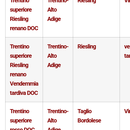
Trentino
Trentino-
Riesling
Vi
superiore
Alto
Riesling
Adige
renano DOC
Trentino
Trentino-
Riesling
v
superiore
Alto
ta
Riesling
Adige
renano
Vendemmia
tardiva DOC
Trentino
Trentino-
Taglio
Vi
superiore
Alto
Bordolese
rosso DOC
Adige