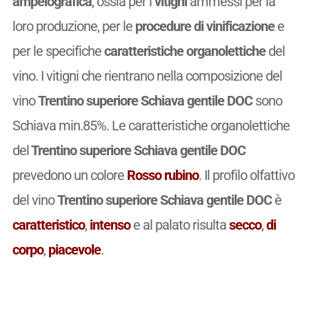
ampelografica
, ossia per i
vitigni
ammessi per la
loro produzione, per le
procedure di vinificazione
e
per le specifiche
caratteristiche organolettiche
del
vino. I vitigni che rientrano nella composizione del
vino
Trentino superiore Schiava gentile DOC
sono
Schiava min.85%. Le caratteristiche organolettiche
del
Trentino superiore Schiava gentile DOC
prevedono un colore
Rosso rubino
. Il profilo olfattivo
del vino
Trentino superiore Schiava gentile DOC
è
caratteristico
,
intenso
e al palato risulta
secco
,
di
corpo
,
piacevole
.