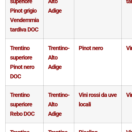
superiore
Alto
ta
Pinot grigio
Adige
Vendemmia
tardiva DOC
Trentino
Trentino-
Pinot nero
Vi
superiore
Alto
Pinot nero
Adige
DOC
Trentino
Trentino-
Vini rossi da uve
Vi
superiore
Alto
locali
Rebo DOC
Adige