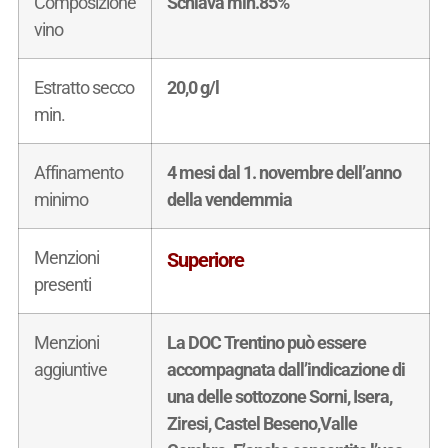
Composizione
Schiava min.85%
vino
Estratto secco
20,0 g/l
min.
Affinamento
4 mesi dal 1. novembre dell’anno
minimo
della vendemmia
Menzioni
Superiore
presenti
Menzioni
La DOC Trentino può essere
aggiuntive
accompagnata dall’indicazione di
una delle sottozone Sorni, Isera,
Ziresi, Castel Beseno,Valle