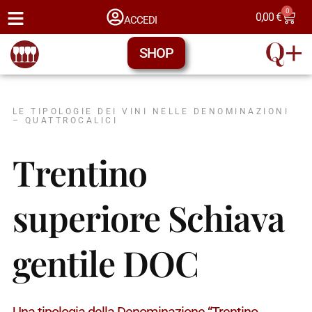
0
0,00
€
ACCEDI
SHOP
LE TIPOLOGIE DEI VINI NELLE DENOMINAZIONI
– QUATTROCALICI
Trentino
superiore Schiava
gentile DOC
Una tipologia della Denominazione “Trentino