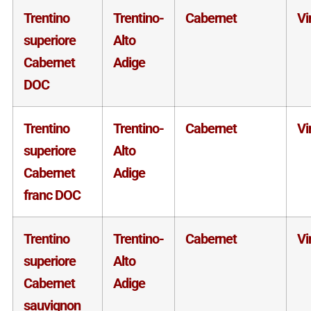
Trentino
Trentino-
Cabernet
Vi
superiore
Alto
Cabernet
Adige
DOC
Trentino
Trentino-
Cabernet
Vi
superiore
Alto
Cabernet
Adige
franc DOC
Trentino
Trentino-
Cabernet
Vi
superiore
Alto
Cabernet
Adige
sauvignon