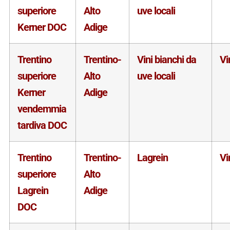
superiore
Alto
uve locali
Kerner DOC
Adige
Trentino
Trentino-
Vini bianchi da
Vi
superiore
Alto
uve locali
Kerner
Adige
vendemmia
tardiva DOC
Trentino
Trentino-
Lagrein
Vi
superiore
Alto
Lagrein
Adige
DOC