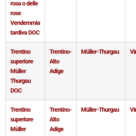
rosa o delle
rose
Vendemmia
tardiva DOC
Trentino
Trentino-
Müller-Thurgau
Vi
superiore
Alto
Müller
Adige
Thurgau
DOC
Trentino
Trentino-
Müller-Thurgau
Vi
superiore
Alto
Müller
Adige