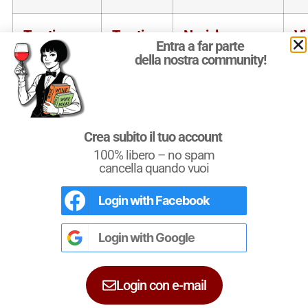
Trentino
Trentino-
Nosiola
Vi
Entra a far parte
Vino santo
Alto
della nostra community!
superiore
Adige
DOC
Crea subito il tuo account
100% libero – no spam
cancella quando vuoi
Login with
Facebook
L'Italia del Vino
Nel libro le
Regioni del Vino d’Italia
con
tutte le
Denominazioni
, e le
cartine
Login with
Google
dettagliate
per le
DOCG
e le
DOC
di
Diventa un esperto! con i
ciascuna zona vinicola all’interno delle
singole regioni.
Login con e-mail
Quattrocalici