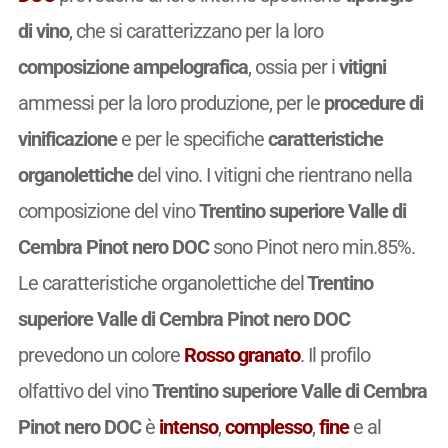
di vino
, che si caratterizzano per la loro
composizione ampelografica
, ossia per i
vitigni
ammessi per la loro produzione, per le
procedure di
vinificazione
e per le specifiche
caratteristiche
organolettiche
del vino. I vitigni che rientrano nella
composizione del vino
Trentino superiore Valle di
Cembra Pinot nero DOC
sono Pinot nero min.85%.
Le caratteristiche organolettiche del
Trentino
superiore Valle di Cembra Pinot nero DOC
prevedono un colore
Rosso granato
. Il profilo
olfattivo del vino
Trentino superiore Valle di Cembra
Pinot nero DOC
è
intenso
,
complesso
,
fine
e al