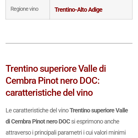
Regione vino
Trentino-Alto Adige
Trentino superiore Valle di
Cembra Pinot nero DOC:
caratteristiche del vino
Le caratteristiche del vino
Trentino superiore Valle
di Cembra Pinot nero DOC
si esprimono anche
attraverso i principali parametri i cui valori minimi