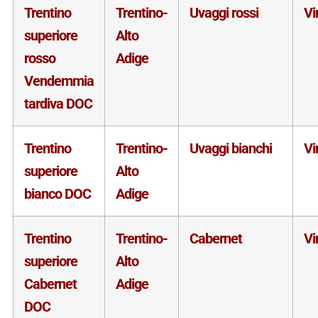
Trentino
Trentino-
Uvaggi rossi
Vi
superiore
Alto
rosso
Adige
Vendemmia
tardiva DOC
Trentino
Trentino-
Uvaggi bianchi
Vi
superiore
Alto
bianco DOC
Adige
Trentino
Trentino-
Cabernet
Vi
superiore
Alto
Cabernet
Adige
DOC