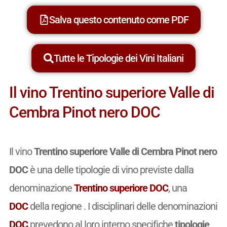
Salva questo contenuto come PDF
Tutte le Tipologie dei Vini Italiani
Il vino Trentino superiore Valle di
Cembra Pinot nero DOC
Il vino
Trentino superiore Valle di Cembra Pinot nero
DOC
è una delle tipologie di vino previste dalla
denominazione
Trentino superiore DOC
, una
DOC
della regione . I disciplinari delle denominazioni
DOC
prevedono al loro interno specifiche
tipologie