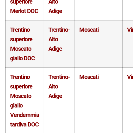
superiore
Alto
Merlot DOC
Adige
Trentino
Trentino-
Moscati
Vi
superiore
Alto
Moscato
Adige
giallo DOC
Trentino
Trentino-
Moscati
Vi
superiore
Alto
Moscato
Adige
giallo
Vendemmia
tardiva DOC