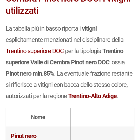
utilizzati
La tabella più in basso riporta i
vitigni
esplicitamente menzionati nel disciplinare della
Trentino superiore DOC
per la tipologia
Trentino
superiore Valle di Cembra Pinot nero DOC
, ossia
Pinot nero min.85%
. La eventuale frazione restante
si rifierisce a vitigni con bacca dello stesso colore,
autorizzati per la regione
Trentino-Alto Adige
.
Nome
Pinot nero