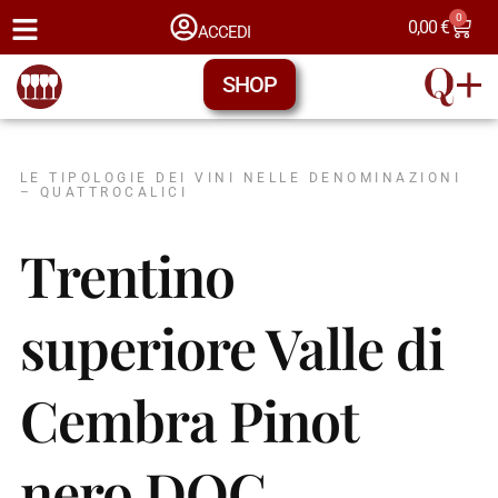
0
0,00
€
ACCEDI
SHOP
LE TIPOLOGIE DEI VINI NELLE DENOMINAZIONI
– QUATTROCALICI
Trentino
superiore Valle di
Cembra Pinot
nero DOC