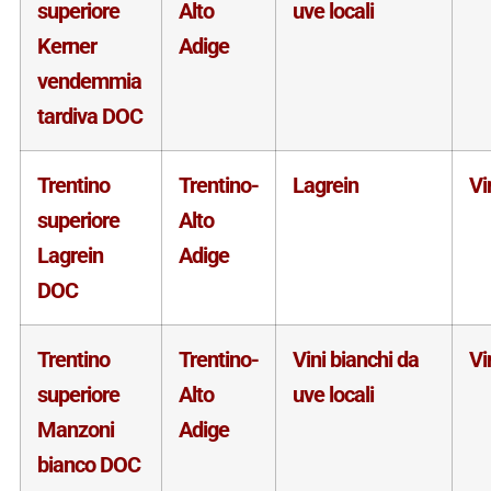
superiore
Alto
uve locali
Kerner
Adige
vendemmia
tardiva DOC
Trentino
Trentino-
Lagrein
Vi
superiore
Alto
Lagrein
Adige
DOC
Trentino
Trentino-
Vini bianchi da
Vi
superiore
Alto
uve locali
Manzoni
Adige
bianco DOC