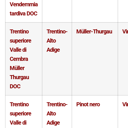
Vendemmia
tardiva DOC
Trentino
Trentino-
Müller-Thurgau
Vi
superiore
Alto
Valle di
Adige
Cembra
Müller
Thurgau
DOC
Trentino
Trentino-
Pinot nero
Vi
superiore
Alto
Valle di
Adige