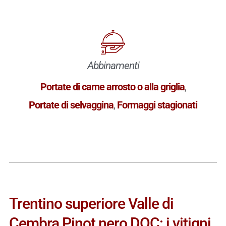
Abbinamenti
Portate di carne arrosto o alla griglia
,
Portate di selvaggina
,
Formaggi stagionati
Trentino superiore Valle di
Cembra Pinot nero DOC: i vitigni