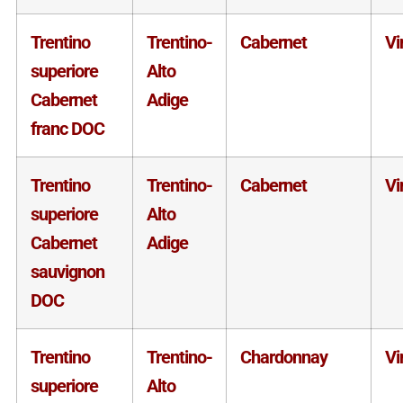
Trentino
Trentino-
Cabernet
Vi
superiore
Alto
Cabernet
Adige
franc DOC
Trentino
Trentino-
Cabernet
Vi
superiore
Alto
Cabernet
Adige
sauvignon
DOC
Trentino
Trentino-
Chardonnay
Vi
superiore
Alto