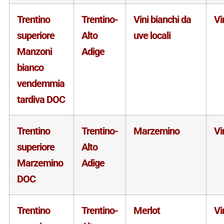
Trentino
Trentino-
Vini bianchi da
Vi
superiore
Alto
uve locali
Manzoni
Adige
bianco
vendemmia
tardiva DOC
Trentino
Trentino-
Marzemino
Vi
superiore
Alto
Marzemino
Adige
DOC
Trentino
Trentino-
Merlot
Vi