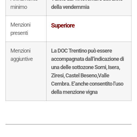
minimo
della vendemmia
Menzioni
Superiore
presenti
Menzioni
La DOC Trentino può essere
aggiuntive
accompagnata dall’indicazione di
una delle sottozone Sorni, Isera,
Ziresi, Castel Beseno,Valle
Cembra. E’anche consentito l’uso
della menzione vigna