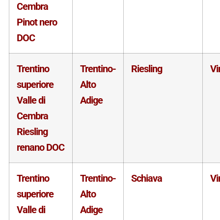
Cembra
Pinot nero
DOC
Trentino
Trentino-
Riesling
Vi
superiore
Alto
Valle di
Adige
Cembra
Riesling
renano DOC
Trentino
Trentino-
Schiava
Vi
superiore
Alto
Valle di
Adige