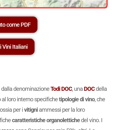
uto come PDF
 Vini Italiani
te dalla denominazione
Todi DOC
, una
DOC
della
al loro interno specifiche
tipologie di vino
, che
 ossia per i
vitigni
ammessi per la loro
ifiche
caratteristiche organolettiche
del vino. I