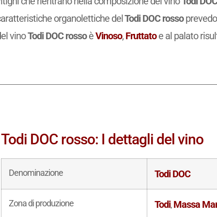
itigni che rientrano nella composizione del vino
Todi DOC
aratteristiche organolettiche del
Todi DOC rosso
prevedo
del vino
Todi DOC rosso
è
Vinoso
,
Fruttato
e al palato risu
Todi DOC rosso: I dettagli del vino
Denominazione
Todi DOC
Zona di produzione
Todi
Massa Mar
,