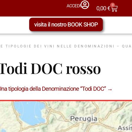
0
ACCEDI
0,00
€
visita il nostro BOOK SHOP
LE TIPOLOGIE DEI VINI NELLE DENOMINAZIONI – QU
Todi DOC rosso
Una tipologia della Denominazione “Todi DOC” →