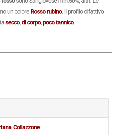
 rosso
sono Sangiovese min.50%, altri. Le
no un colore
Rosso rubino
. Il profilo olfattivo
lta
secco
,
di corpo
,
poco tannico
.
tana
Collazzone
,