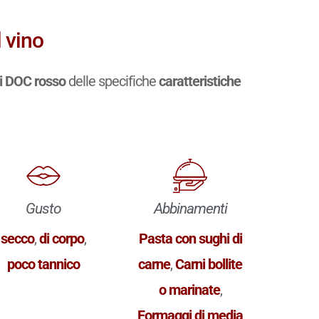
 vino
i DOC rosso
delle specifiche
caratteristiche
Gusto
Abbinamenti
secco
,
di corpo
,
Pasta con sughi di
poco tannico
carne
,
Carni bollite
o marinate
,
Formaggi di media