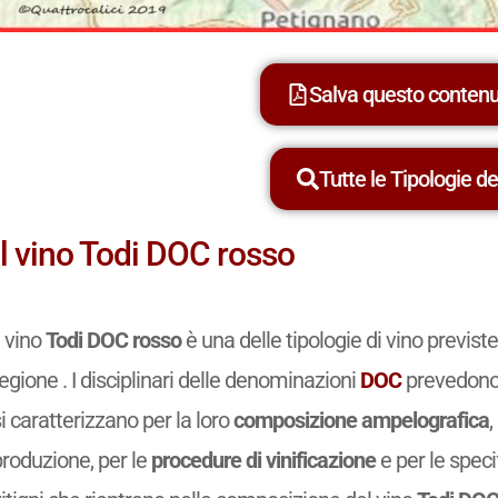
Salva questo conten
Tutte le Tipologie dei
Il vino Todi DOC rosso
l vino
Todi DOC rosso
è una delle tipologie di vino previs
egione . I disciplinari delle denominazioni
DOC
prevedono 
i caratterizzano per la loro
composizione ampelografica
,
produzione, per le
procedure di vinificazione
e per le spec