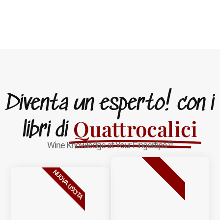
Diventa un esperto! con i
Quattrocalici
libri di
®
Wine Knowledge at Your Fingertips
BESTSELLER
NUOVA USCITA