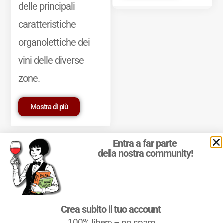
delle principali
caratteristiche
organolettiche dei
vini delle diverse
zone.
Mostra di più
Entra a far parte
della nostra community!
© 2011-2025 Marcello Leder. All rights reserved. | ® Quattrocalici
Crea subito il tuo account
Marchio Reg. | P.IVA 03921390245
100% libero – no spam
Condizioni d'uso
|
Privacy Policy
|
Cookie Policy
|
Preferenze