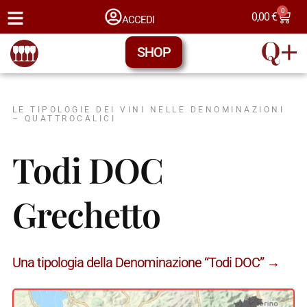
0
0,00
€
ACCEDI
SHOP
LE TIPOLOGIE DEI VINI NELLE DENOMINAZIONI
– QUATTROCALICI
Todi DOC
Grechetto
Una tipologia della Denominazione “Todi DOC” →