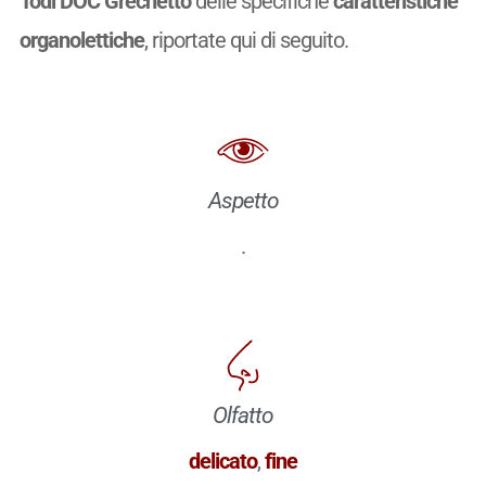
Todi DOC Grechetto
delle specifiche
caratteristiche
organolettiche
, riportate qui di seguito.
Aspetto
.
Olfatto
delicato
,
fine