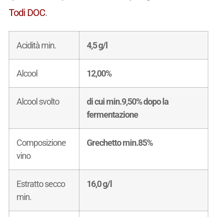
Todi DOC
.
Acidità min.
4,5 g/l
Alcool
12,00%
Alcool svolto
di cui min.9,50% dopo la
fermentazione
Composizione
Grechetto min.85%
vino
Estratto secco
16,0 g/l
min.