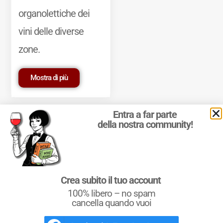
organolettiche dei
vini delle diverse
zone.
Mostra di più
Entra a far parte
della nostra community!
© 2011-2025 Marcello Leder. All rights reserved. | ® Quattrocalici
Crea subito il tuo account
Marchio Reg. | P.IVA 03921390245
100% libero – no spam
Condizioni d'uso
|
Privacy Policy
|
Cookie Policy
|
Preferenze
cookie
cancella quando vuoi