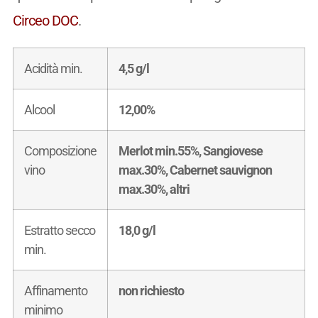
Circeo DOC
.
Acidità min.
4,5 g/l
Alcool
12,00%
Composizione
Merlot min.55%, Sangiovese
vino
max.30%, Cabernet sauvignon
max.30%, altri
Estratto secco
18,0 g/l
min.
Affinamento
non richiesto
minimo