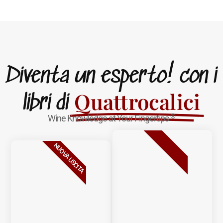
Diventa un esperto! con i
Quattrocalici
libri di
®
Wine Knowledge at Your Fingertips
BESTSELLER
NUOVA USCITA