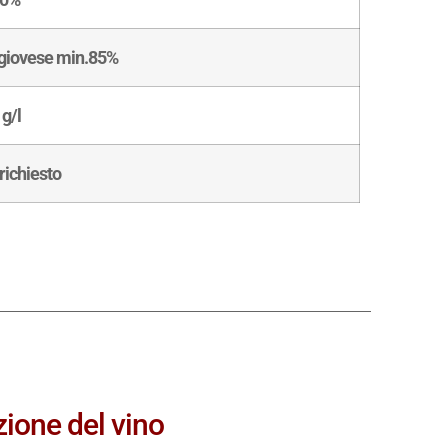
giovese min.85%
 g/l
richiesto
ione del vino