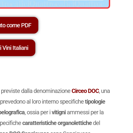
uto come PDF
 Vini Italiani
no previste dalla denominazione
Circeo DOC
, una
prevedono al loro interno specifiche
tipologie
elografica
, ossia per i
vitigni
ammessi per la
specifiche
caratteristiche organolettiche
del