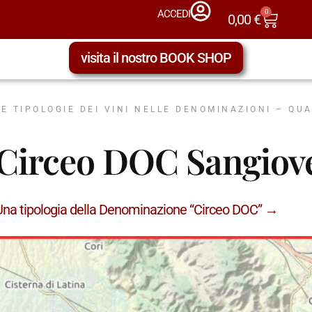
0
ACCEDI
0,00
€
visita il nostro BOOK SHOP
LE TIPOLOGIE DEI VINI NELLE DENOMINAZIONI – QU
Circeo DOC Sangiov
Una tipologia della Denominazione “Circeo DOC” →