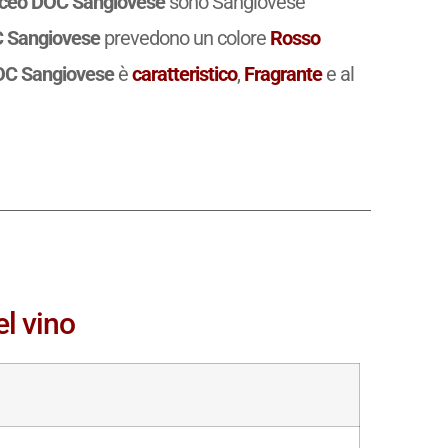
rceo DOC Sangiovese
sono Sangiovese
 Sangiovese
prevedono un colore
Rosso
OC Sangiovese
è
caratteristico
,
Fragrante
e al
el vino