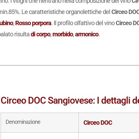
ino. I vitigni che rientrano nella composizione del vino
Ci
in.85%. Le caratteristiche organolettiche del
Circeo DOC
rubino
,
Rosso porpora
. Il profilo olfattivo del vino
Circeo D
alato risulta
di corpo
,
morbido
,
armonico
.
Circeo DOC Sangiovese: I dettagli d
Denominazione
Circeo DOC