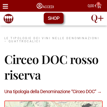
0
0,00
€
ACCEDI
SHOP
LE TIPOLOGIE DEI VINI NELLE DENOMINAZIONI
– QUATTROCALICI
Circeo DOC rosso
riserva
Una tipologia della Denominazione “Circeo DOC” →