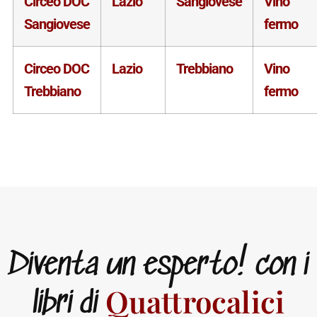
Circeo DOC
Lazio
Sangiovese
Vino
Sangiovese
fermo
Circeo DOC
Lazio
Trebbiano
Vino
Trebbiano
fermo
Diventa un esperto! con i
Quattrocalici
libri di