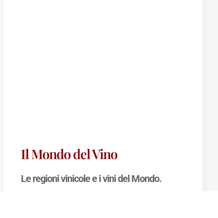
Il Mondo del Vino
Le regioni vinicole e i vini del Mondo.
“
Il Mondo del Vino
” è il libro ideale per
avvicinarsi all’
Enografia Mondiale
, ossia