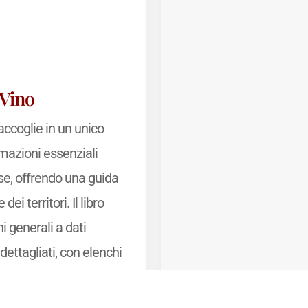
 Vino
accoglie in un unico
rmazioni essenziali
se, offrendo una guida
dei territori. Il libro
i generali a dati
dettagliati, con elenchi
ions, dénominations
e
 una sintesi chiara delle