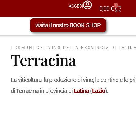
0
ACCEDI
0,00
€
visita il nostro BOOK SHOP
I COMUNI DEL VINO DELLA PROVINCIA DI LATINA
Terracina
La viticoltura, la produzione di vino, le cantine e l
di
Terracina
in provincia di
Latina
(
Lazio
).