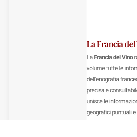
La Francia del
La
Francia del Vino
r
volume tutte le info
dell’enografia france
precisa e consultabile 
unisce le informazion
geografici puntuali e 
completi di
appellat
classements
, oltre a