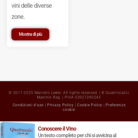
vini delle diverse
zone.
Mostra di più
© 2011-2025 Marcello Leder. All rights reserved. | ® Quattrocalici
Marchio Reg. | P.IVA 03921390245
Condizioni d'uso
|
Privacy Policy
|
Cookie Policy
|
Preferenze
cookie
Conoscere il Vino
Un testo completo per chi si avvicina al