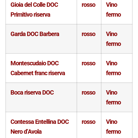
Gioia del Colle DOC
rosso
Vino
Primitivo riserva
fermo
Garda DOC Barbera
rosso
Vino
fermo
Montescudaio DOC
rosso
Vino
Cabernet franc riserva
fermo
Boca riserva DOC
rosso
Vino
fermo
Contessa Entellina DOC
rosso
Vino
Nero d’Avola
fermo