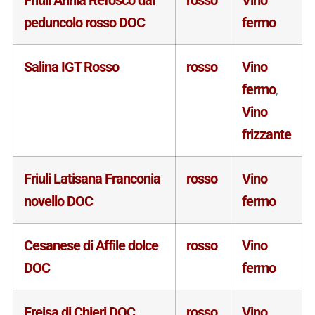
Friuli Annia Refosco dal
rosso
Vino
peduncolo rosso DOC
fermo
Salina IGT Rosso
rosso
Vino
fermo
,
Vino
frizzante
Friuli Latisana Franconia
rosso
Vino
novello DOC
fermo
Cesanese di Affile dolce
rosso
Vino
DOC
fermo
Freisa di Chieri DOC
rosso
Vino