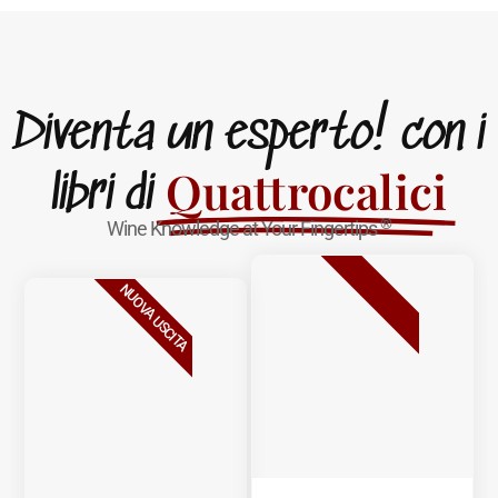
Diventa un esperto! con i
Quattrocalici
libri di
®
Wine Knowledge at Your Fingertips
BESTSELLER
NUOVA USCITA