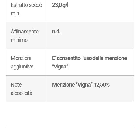
Estratto secco
23,0 g/l
min.
Affinamento
n.d.
minimo
Menzioni
E’ consentito l’uso della menzione
aggiuntive
“vigna”.
Note
Menzione “Vigna” 12,50%
alcoolicità