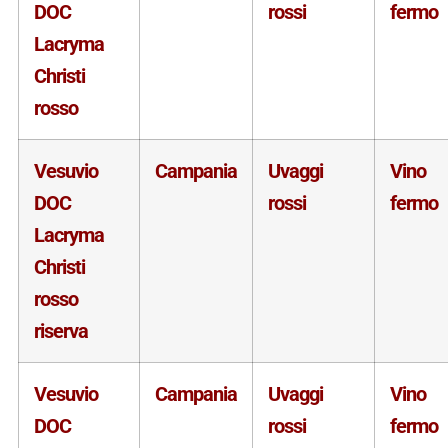
DOC
rossi
fermo
Lacryma
Christi
rosso
Vesuvio
Campania
Uvaggi
Vino
DOC
rossi
fermo
Lacryma
Christi
rosso
riserva
Vesuvio
Campania
Uvaggi
Vino
DOC
rossi
fermo