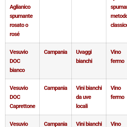
Aglianico
spuma
spumante
metod
rosato o
classic
rosé
Vesuvio
Campania
Uvaggi
Vino
DOC
bianchi
fermo
bianco
Vesuvio
Campania
Vini bianchi
Vino
DOC
da uve
fermo
Caprettone
locali
Vesuvio
Campania
Vini bianchi
Vino