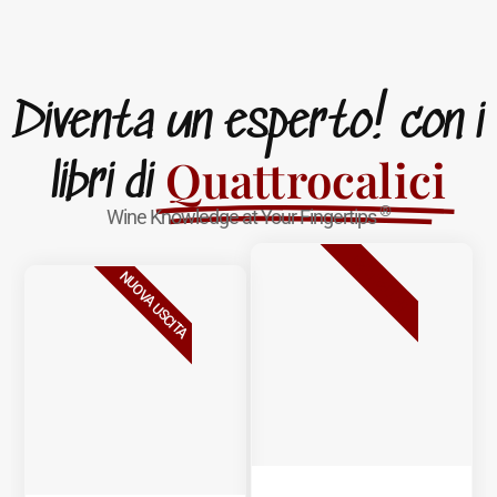
Diventa un esperto! con i
Quattrocalici
libri di
®
Wine Knowledge at Your Fingertips
BESTSELLER
NUOVA USCITA