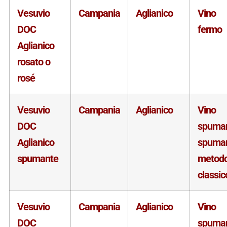
Vesuvio
Campania
Aglianico
Vino
DOC
fermo
Aglianico
rosato o
rosé
Vesuvio
Campania
Aglianico
Vino
DOC
spuma
Aglianico
spuma
spumante
metod
classic
Vesuvio
Campania
Aglianico
Vino
DOC
spuma