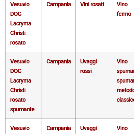
Vesuvio
Campania
Vini rosati
Vino
DOC
fermo
Lacryma
Christi
rosato
Vesuvio
Campania
Uvaggi
Vino
DOC
rossi
spuma
Lacryma
spuma
Christi
metod
rosato
classic
spumante
Vesuvio
Campania
Uvaggi
Vino