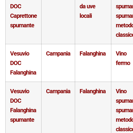
DOC
da uve
spuma
Caprettone
locali
spuma
spumante
metod
classic
Vesuvio
Campania
Falanghina
Vino
DOC
fermo
Falanghina
Vesuvio
Campania
Falanghina
Vino
DOC
spuma
Falanghina
spuma
spumante
metod
classic