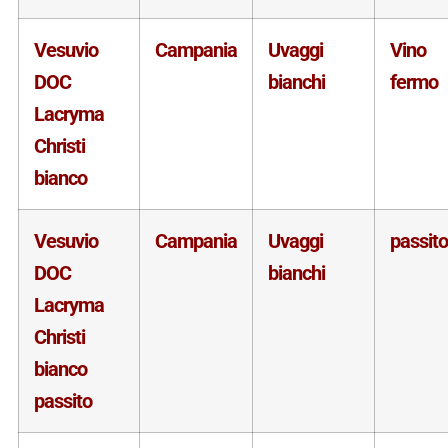
Vesuvio
Campania
Uvaggi
Vino
DOC
bianchi
fermo
Lacryma
Christi
bianco
Vesuvio
Campania
Uvaggi
passito
DOC
bianchi
Lacryma
Christi
bianco
passito