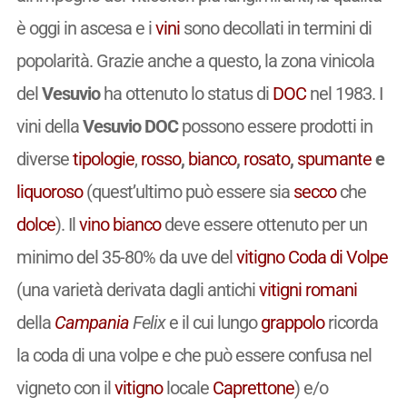
è oggi in ascesa e i
vini
sono decollati in termini di
popolarità. Grazie anche a questo, la zona vinicola
del
Vesuvio
ha ottenuto lo status di
DOC
nel 1983. I
vini della
Vesuvio DOC
possono essere prodotti in
diverse
tipologie
,
rosso
,
bianco
,
rosato
,
spumante
e
liquoroso
(quest’ultimo può essere sia
secco
che
dolce
). Il
vino
bianco
deve essere ottenuto per un
minimo del 35-80% da uve del
vitigno
Coda di Volpe
(una varietà derivata dagli antichi
vitigni
romani
della
Campania
Felix
e il cui lungo
grappolo
ricorda
la coda di una volpe e che può essere confusa nel
vigneto con il
vitigno
locale
Caprettone
) e/o