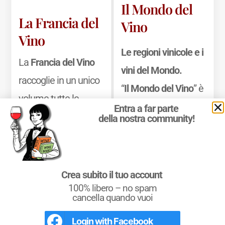
Il Mondo del
La Francia del
Vino
Vino
Le regioni vinicole e i
La
Francia del Vino
vini del Mondo.
raccoglie in un unico
“
Il Mondo del Vino
” è
volume tutte le
il libro ideale per
Entra a far parte
informazioni
della nostra community!
avvicinarsi
essenziali
all’
Enografia
dell’enografia
Mondiale
, ossia alla
francese, offrendo
Crea subito il tuo account
Geografia del Vino
100% libero – no spam
una guida precisa e
nel Mondo, ed
cancella quando vuoi
consultabile dei
approfondire la
Login with
Facebook
territori. Il libro unisce