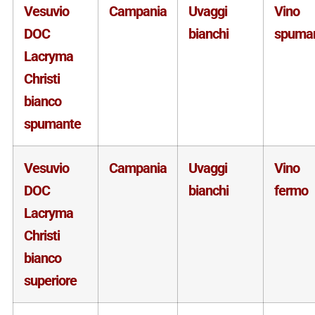
Vesuvio
Campania
Uvaggi
Vino
DOC
bianchi
spuma
Lacryma
Christi
bianco
spumante
Vesuvio
Campania
Uvaggi
Vino
DOC
bianchi
fermo
Lacryma
Christi
bianco
superiore