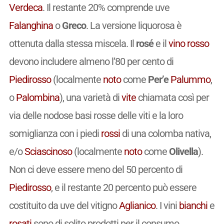
Verdeca
. Il restante 20% comprende uve
Falanghina
o
Greco
. La versione liquorosa è
ottenuta dalla stessa miscela. Il
rosé
e il
vino
rosso
devono includere almeno l’80 per cento di
Piedirosso
(localmente
noto
come
Per’e
Palummo
,
o
Palombina
), una varietà di
vite
chiamata così per
via delle nodose basi rosse delle viti e la loro
somiglianza con i piedi
rossi
di una colomba nativa,
e/o
Sciascinoso
(localmente
noto
come
Olivella
).
Non ci deve essere meno del 50 percento di
Piedirosso
, e il restante 20 percento può essere
costituito da uve del vitigno
Aglianico
. I vini
bianchi
e
rosati
sono di solito prodotti per il consumo