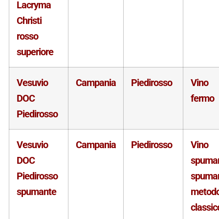
Lacryma
Christi
rosso
superiore
Vesuvio
Campania
Piedirosso
Vino
DOC
fermo
Piedirosso
Vesuvio
Campania
Piedirosso
Vino
DOC
spuma
Piedirosso
spuma
spumante
metod
classic