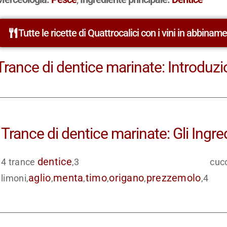
Tutte le ricette di Quattrocalici con i vini in abbinam
Trance di dentice marinate: Introduzio
Trance di dentice marinate: Gli Ingre
dentice
4 trance
,3
cucc
aglio
menta
timo
origano
prezzemolo
limoni,
,
,
,
,
,4