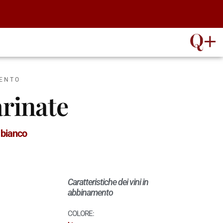
MENTO
arinate
 bianco
Caratteristiche dei vini in
abbinamento
COLORE: