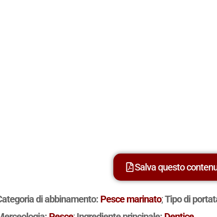
Salva questo conten
Categoria di abbinamento:
Pesce marinato
;
Tipo di porta
Merceologia:
Pesce
;
Ingrediente principale:
Dentice