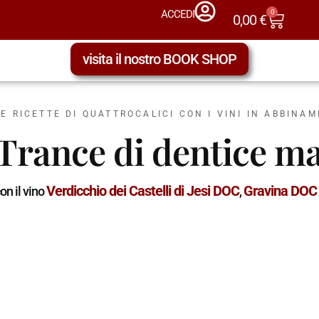
0
ACCEDI
0,00
€
visita il nostro BOOK SHOP
LE RICETTE DI QUATTROCALICI CON I VINI IN ABBINA
Trance di dentice m
Verdicchio dei Castelli di Jesi DOC
Gravina DOC
on il vino
,