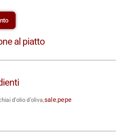
ento
ne al piatto
dienti
sale
pepe
hiai d’olio d’oliva,
,