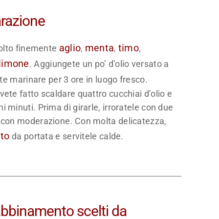
arazione
aglio
menta
timo
 molto finemente
,
,
,
limone
. Aggiungete un po’ d’olio versato a
ate marinare per 3 ore in luogo fresco.
vete fatto scaldare quattro cucchiai d’olio e
 minuti. Prima di girarle, irroratele con due
te con moderazione. Con molta delicatezza,
tto
da portata e servitele calde.
 abbinamento scelti da