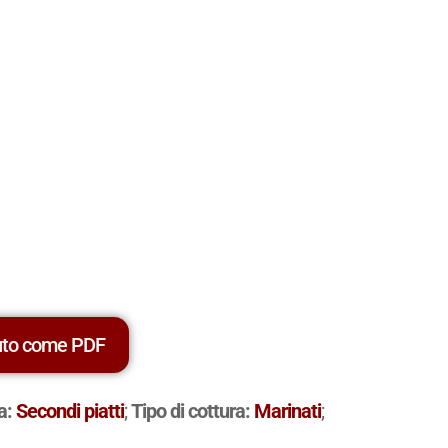
uto come PDF
ta:
Secondi piatti
;
Tipo di cottura:
Marinati
;