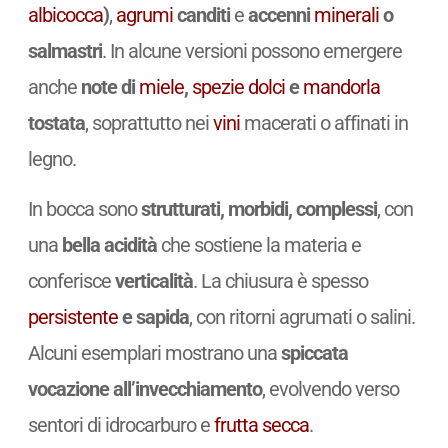
albicocca
)
,
agrumi
canditi
e
accenni
minerali
o
salmastri
. In alcune versioni possono emergere
anche
note di
miele
,
spezie
dolci
e
mandorla
tostata
, soprattutto nei
vini
macerati o affinati in
legno.
In bocca sono
strutturati, morbidi, complessi
, con
una
bella acidità
che sostiene la materia e
conferisce
verticalità
. La chiusura è spesso
persistente
e sapida
, con ritorni agrumati o salini.
Alcuni esemplari mostrano una
spiccata
vocazione all’invecchiamento
, evolvendo verso
sentori di idrocarburo e
frutta secca
.