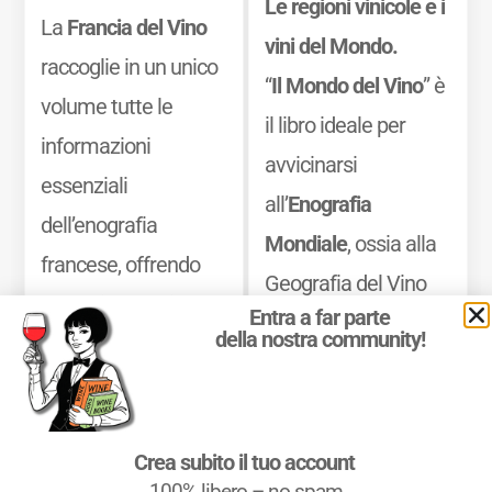
Le regioni vinicole e i
La
Francia del Vino
vini del Mondo.
raccoglie in un unico
“
Il Mondo del Vino
” è
volume tutte le
il libro ideale per
informazioni
avvicinarsi
essenziali
all’
Enografia
dell’enografia
Mondiale
, ossia alla
francese, offrendo
Geografia del Vino
una guida precisa e
Entra a far parte
nel Mondo, ed
della nostra community!
consultabile dei
approfondire la
territori. Il libro unisce
propria conoscenza
le informazioni
delle
zone vinicole
Crea subito il tuo account
generali a dati
dei paesi produttori
100% libero – no spam