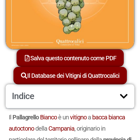
Salva questo contenuto come PDF
Il Database dei Vitigni di Quattrocalici
Indice
Il
Pallagrello
Bianco
è un
vitigno
a
bacca bianca
autoctono
della
Campania
, originario in
particolare del territorio collinare della
provincia di