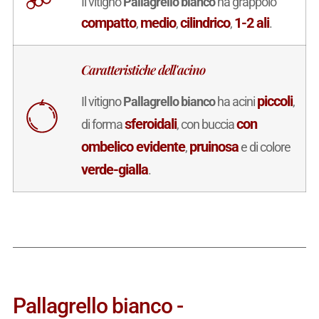
Il vitigno
Pallagrello bianco
ha grappolo
compatto
medio
cilindrico
1-2 ali
,
,
,
.
Caratteristiche dell'acino
piccoli
Il vitigno
Pallagrello bianco
ha acini
,
sferoidali
con
di forma
, con buccia
ombelico evidente
pruinosa
,
e di colore
verde-gialla
.
Pallagrello bianco -