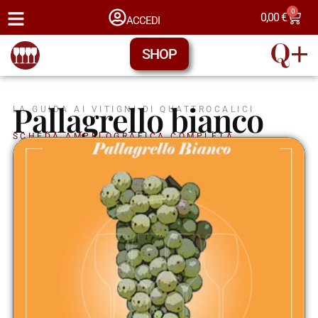
0
0,00
€
ACCEDI
SHOP
Pallagrello bianco
LA GUIDA AI VITIGNI DI QUATTROCALICI
SCHEDA AMPELOGRAFICA COMPLETA