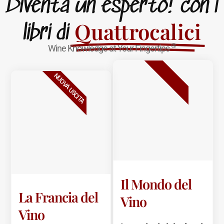
Diventa un esperto! con i
Quattrocalici
libri di
®
Wine Knowledge at Your Fingertips
BESTSELLER
NUOVA USCITA
Il Mondo del
La Francia del
Vino
Vino