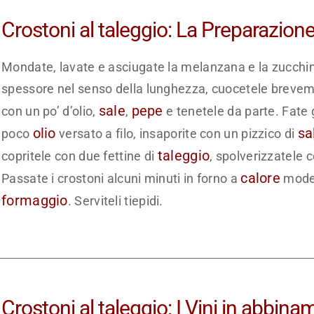
Crostoni al taleggio: La Preparazion
Mondate, lavate e asciugate la melanzana e la zucchina, 
spessore nel senso della lunghezza, cuocetele breve
sale
pepe
con un po’ d’olio,
,
e tenetele da parte. Fate g
olio
sa
poco
versato a filo, insaporite con un pizzico di
taleggio
copritele con due fettine di
, spolverizzatele 
calore
Passate i crostoni alcuni minuti in forno a
modera
formaggio
. Serviteli tiepidi.
Crostoni al taleggio: I Vini in abbina