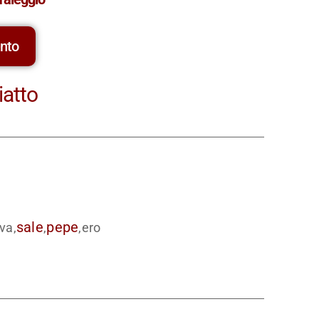
ento
iatto
sale
pepe
iva,
,
,ero