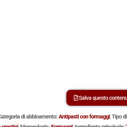
Salva questo conten
Categoria di abbinamento:
Antipasti con formaggi
;
Tipo d
 crostini
;
Merceologia:
Formaggi
;
Ingrediente principale: