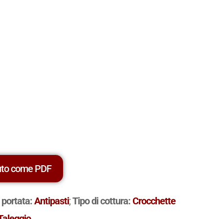
uto come PDF
i portata:
Antipasti
;
Tipo di cottura:
Crocchette
Taleggio