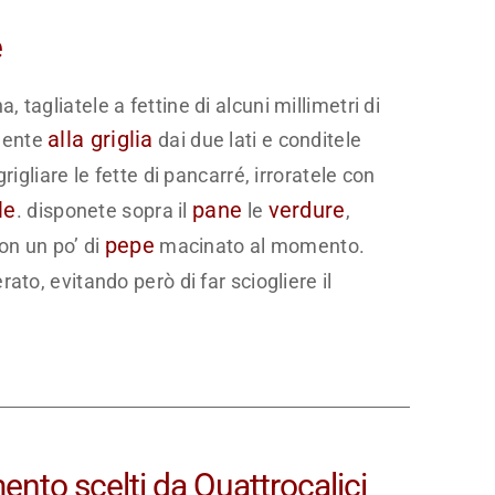
e
tagliatele a fettine di alcuni millimetri di
alla griglia
mente
dai due lati e conditele
rigliare le fette di pancarré, irroratele con
le
pane
verdure
. disponete sopra il
le
,
pepe
con un po’ di
macinato al momento.
to, evitando però di far sciogliere il
mento scelti da Quattrocalici