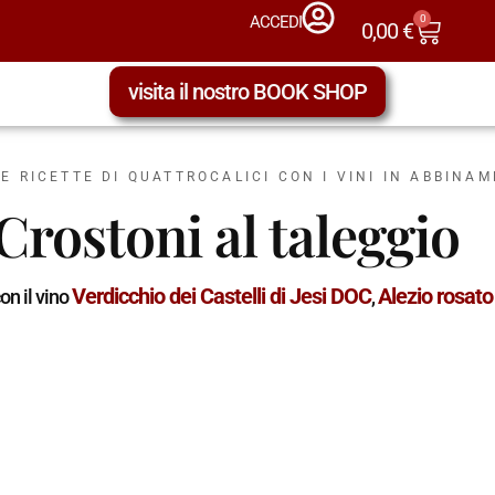
0
ACCEDI
0,00
€
visita il nostro BOOK SHOP
LE RICETTE DI QUATTROCALICI CON I VINI IN ABBINA
Crostoni al taleggio
Verdicchio dei Castelli di Jesi DOC
Alezio rosat
on il vino
,