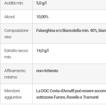
Acidità min.
5,0 g/l
Alcool
10,00%
Composizione
Falanghina e/o Biancolella min. 40%, bian
vino
Estratto secco
14,0 g/l
min.
Affinamento
non richiesto
minimo
Menzioni
La DOC Costa d’Amalfi può essere accompa
aggiuntive
sottozone Furore, Ravello e Tramonti