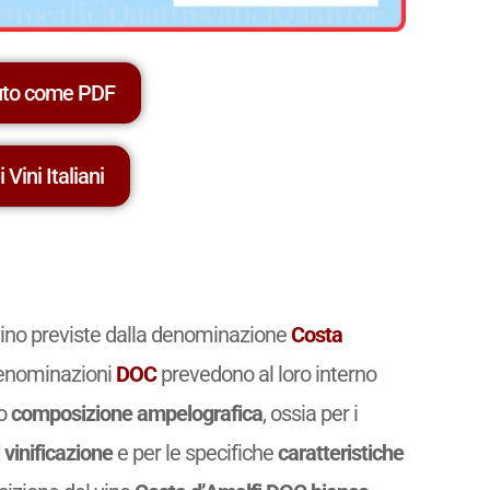
uto come PDF
 Vini Italiani
 vino previste dalla denominazione
Costa
e denominazioni
DOC
prevedono al loro interno
ro
composizione ampelografica
, ossia per i
 vinificazione
e per le specifiche
caratteristiche