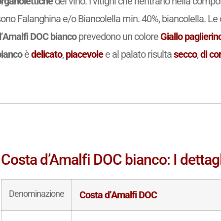
organolettiche
del vino. I vitigni che rientrano nella comp
ono Falanghina e/o Biancolella min. 40%, biancolella. Le 
d’Amalfi DOC bianco
prevedono un colore
Giallo paglierin
bianco
è
delicato
,
piacevole
e al palato risulta
secco
,
di co
Costa d’Amalfi DOC bianco: I dettagl
Denominazione
Costa d’Amalfi DOC