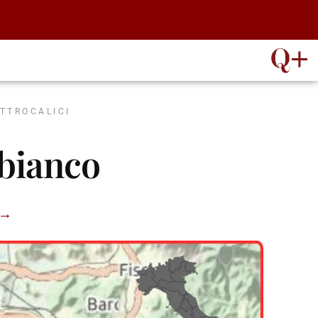
ATTROCALICI
bianco
 →