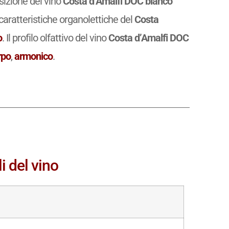
osizione del vino
Costa d’Amalfi DOC bianco
caratteristiche organolettiche del
Costa
o
. Il profilo olfattivo del vino
Costa d’Amalfi DOC
rpo
,
armonico
.
i del vino