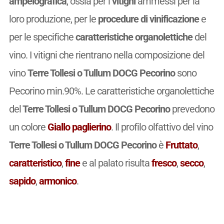
ampelografica
, ossia per i
vitigni
ammessi per la
loro produzione, per le
procedure di vinificazione
e
per le specifiche
caratteristiche organolettiche
del
vino. I vitigni che rientrano nella composizione del
vino
Terre Tollesi o Tullum DOCG Pecorino
sono
Pecorino min.90%. Le caratteristiche organolettiche
del
Terre Tollesi o Tullum DOCG Pecorino
prevedono
un colore
Giallo paglierino
. Il profilo olfattivo del vino
Terre Tollesi o Tullum DOCG Pecorino
è
Fruttato
,
caratteristico
,
fine
e al palato risulta
fresco
,
secco
,
sapido
,
armonico
.