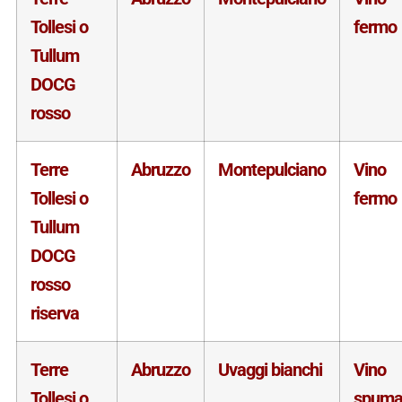
Tollesi o
fermo
Tullum
DOCG
rosso
Terre
Abruzzo
Montepulciano
Vino
Tollesi o
fermo
Tullum
DOCG
rosso
riserva
Terre
Abruzzo
Uvaggi bianchi
Vino
Tollesi o
spuma