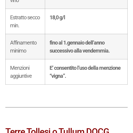
vino
Estratto secco
18,0 g/l
min.
Affinamento
fino al 1.gennaio dell’anno
minimo
successivo alla vendemmia.
Menzioni
E’ consentito l’uso della menzione
aggiuntive
“vigna”.
Terre Tollesi o Tullum DOCG