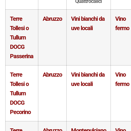
Quattrocalici
Terre
Abruzzo
Vini bianchi da
Vino
Tollesi o
uve locali
fermo
Tullum
DOCG
Passerina
Terre
Abruzzo
Vini bianchi da
Vino
Tollesi o
uve locali
fermo
Tullum
DOCG
Pecorino
Terre
Abruzzo
Montepulciano
Vino