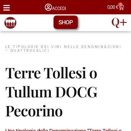
0
0,00
€
ACCEDI
SHOP
LE TIPOLOGIE DEI VINI NELLE DENOMINAZIONI
– QUATTROCALICI
Terre Tollesi o
Tullum DOCG
Pecorino
Una tipologia della Denominazione “Terre Tollesi o