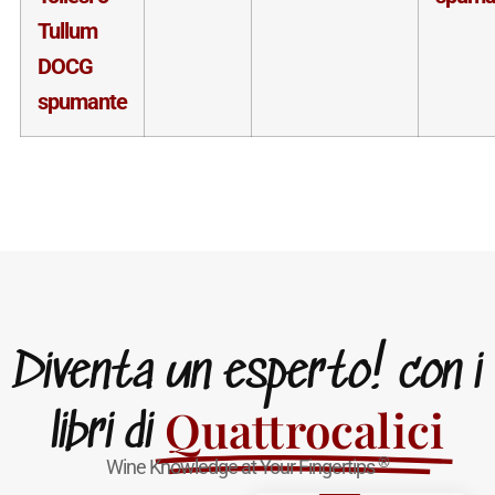
Tullum
DOCG
spumante
Diventa un esperto! con i
Quattrocalici
libri di
®
Wine Knowledge at Your Fingertips