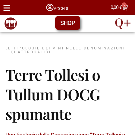
0
0,00
€
ACCEDI
SHOP
LE TIPOLOGIE DEI VINI NELLE DENOMINAZIONI
– QUATTROCALICI
Terre Tollesi o
Tullum DOCG
spumante
Una tipologia della Denominazione “Terre Tollesi o