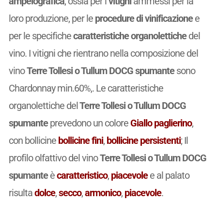
ampelografica
, ossia per i
vitigni
ammessi per la
loro produzione, per le
procedure di vinificazione
e
per le specifiche
caratteristiche organolettiche
del
vino. I vitigni che rientrano nella composizione del
vino
Terre Tollesi o Tullum DOCG spumante
sono
Chardonnay min.60%,. Le caratteristiche
organolettiche del
Terre Tollesi o Tullum DOCG
spumante
prevedono un colore
Giallo paglierino
,
con bollicine
bollicine fini
,
bollicine persistenti
; Il
profilo olfattivo del vino
Terre Tollesi o Tullum DOCG
spumante
è
caratteristico
,
piacevole
e al palato
risulta
dolce
,
secco
,
armonico
,
piacevole
.