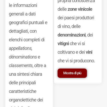
propria conoscenza
le informazioni
delle
zone vinicole
generali a dati
dei paesi produttori
geografici puntuali e
di vino, delle
dettagliati, con
denominazioni
, dei
elenchi completi di
vitigni
che vi si
appellations,
coltivano e dei
vini
dénominations
e
che vi si producono.
classements
, oltre a
Mostra di più
una sintesi chiara
delle principali
caratteristiche
organolettiche dei