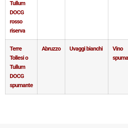
Tullum
DOCG
rosso
riserva
Terre
Abruzzo
Uvaggi bianchi
Vino
Tollesi o
spuma
Tullum
DOCG
spumante