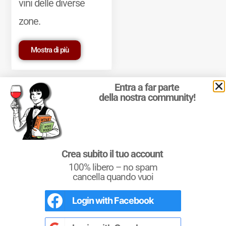
vini delle diverse
zone.
Mostra di più
Entra a far parte
della nostra community!
© 2011-2025 Marcello Leder. All rights reserved. | ® Quattrocalici
Crea subito il tuo account
Marchio Reg. | P.IVA 03921390245
100% libero – no spam
Condizioni d'uso
|
Privacy Policy
|
Cookie Policy
|
Preferenze
cookie
cancella quando vuoi
Login with
Facebook
L'Italia del Vino
Nel libro le
Regioni del Vino d’Italia
con
tutte le
Denominazioni
, e le
cartine