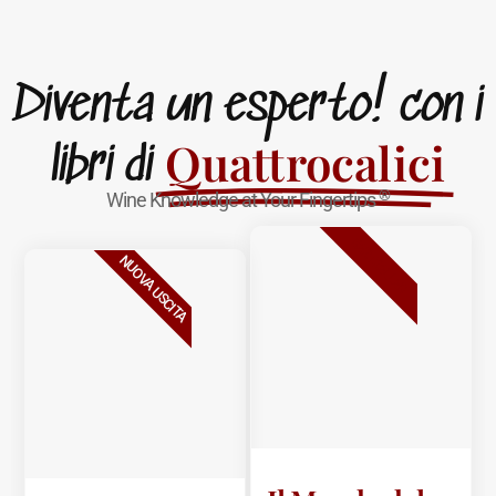
Diventa un esperto! con i
Quattrocalici
libri di
®
Wine Knowledge at Your Fingertips
BESTSELLER
NUOVA USCITA