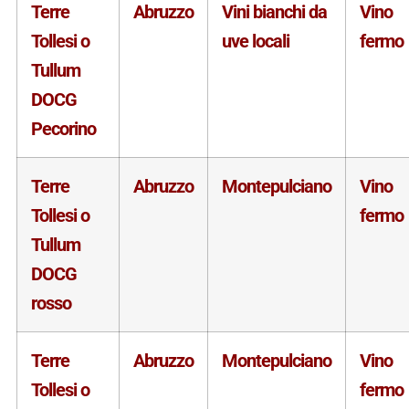
Terre
Abruzzo
Vini bianchi da
Vino
Tollesi o
uve locali
fermo
Tullum
DOCG
Pecorino
Terre
Abruzzo
Montepulciano
Vino
Tollesi o
fermo
Tullum
DOCG
rosso
Terre
Abruzzo
Montepulciano
Vino
Tollesi o
fermo