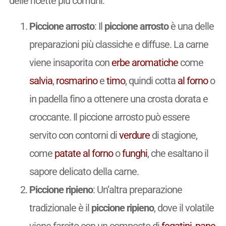
delle ricette più comuni:
Piccione arrosto
: Il
piccione arrosto
è una delle
preparazioni più classiche e diffuse. La carne
viene insaporita con
erbe aromatiche
come
salvia
,
rosmarino
e
timo
, quindi cotta
al forno
o
in padella fino a ottenere una crosta dorata e
croccante. Il piccione arrosto può essere
servito con contorni di
verdure
di stagione,
come
patate
al forno
o
funghi
, che esaltano il
sapore delicato della carne.
Piccione ripieno
: Un’altra preparazione
tradizionale è il
piccione ripieno
, dove il volatile
viene farcito con un composto di
fegatini
,
pane
,