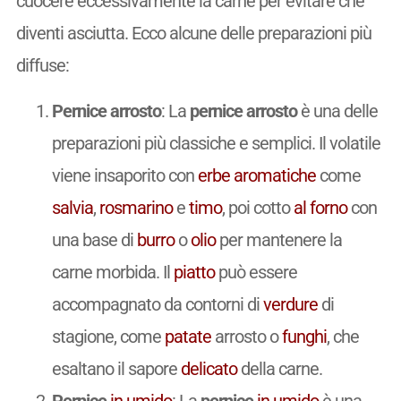
cuocere eccessivamente la carne per evitare che
diventi asciutta. Ecco alcune delle preparazioni più
diffuse:
Pernice arrosto
: La
pernice arrosto
è una delle
preparazioni più classiche e semplici. Il volatile
viene insaporito con
erbe aromatiche
come
salvia
,
rosmarino
e
timo
, poi cotto
al forno
con
una base di
burro
o
olio
per mantenere la
carne morbida. Il
piatto
può essere
accompagnato da contorni di
verdure
di
stagione, come
patate
arrosto o
funghi
, che
esaltano il sapore
delicato
della carne.
Pernice
in umido
: La
pernice
in umido
è una