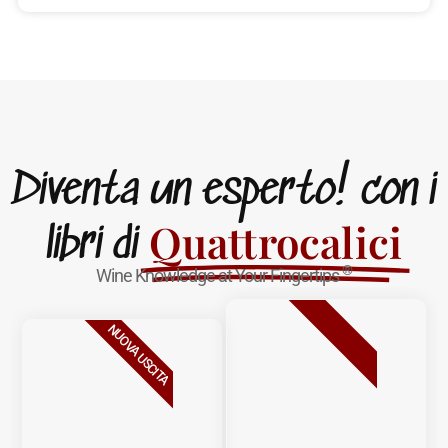
Diventa un esperto! con i
Quattrocalici
libri di
®
Wine Knowledge at Your Fingertips
BESTSELLER
NUOVA USCITA