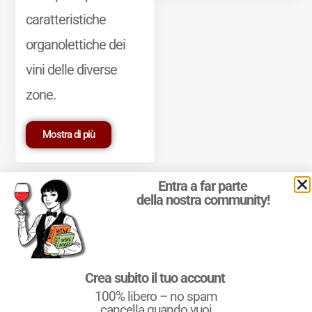
caratteristiche
organolettiche dei
vini delle diverse
zone.
Mostra di più
Entra a far parte
della nostra community!
© 2011-2025 Marcello Leder. All rights reserved. | ® Quattrocalici
Crea subito il tuo account
Marchio Reg. | P.IVA 03921390245
100% libero – no spam
Condizioni d'uso
|
Privacy Policy
|
Cookie Policy
|
Preferenze
cookie
cancella quando vuoi