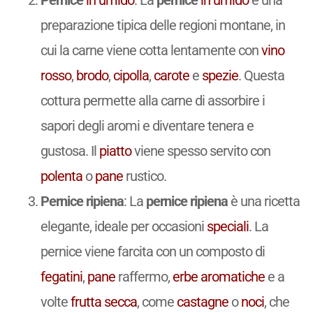
preparazione tipica delle regioni montane, in
cui la carne viene cotta lentamente con
vino
rosso
,
brodo
,
cipolla
,
carote
e
spezie
. Questa
cottura permette alla carne di assorbire i
sapori degli aromi e diventare tenera e
gustosa. Il
piatto
viene spesso servito con
polenta
o
pane
rustico.
Pernice ripiena
: La
pernice ripiena
è una ricetta
elegante, ideale per occasioni
speciali
. La
pernice viene farcita con un composto di
fegatini
,
pane
raffermo,
erbe aromatiche
e a
volte
frutta secca
, come
castagne
o
noci
, che