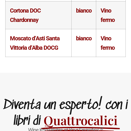
Cortona DOC
bianco
Vino
Chardonnay
fermo
Moscato d’Asti Santa
bianco
Vino
Vittoria d’Alba DOCG
fermo
Diventa un esperto! con i
Quattrocalici
libri di
®
Wine Knowledge at Your Fingertips