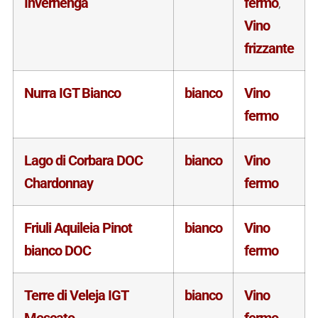
Invernenga
fermo
,
Vino
frizzante
Nurra IGT Bianco
bianco
Vino
fermo
Lago di Corbara DOC
bianco
Vino
Chardonnay
fermo
Friuli Aquileia Pinot
bianco
Vino
bianco DOC
fermo
Terre di Veleja IGT
bianco
Vino
Moscato
fermo