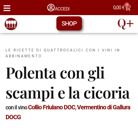
0
0,00
€
ACCEDI
SHOP
LE RICETTE DI QUATTROCALICI CON I VINI IN
ABBINAMENTO
Polenta con gli
scampi e la cicoria
Collio Friulano DOC
Vermentino di Gallura
con il vino
,
DOCG