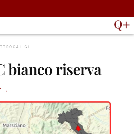
ATTROCALICI
 bianco riserva
C” →