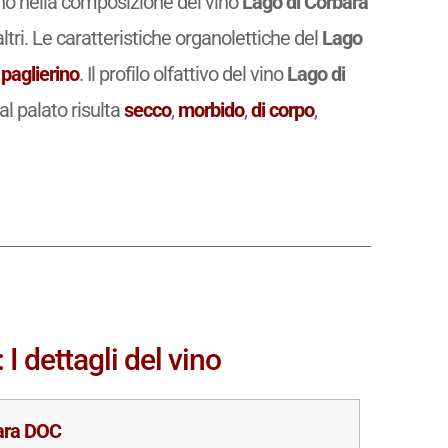
rano nella composizione del vino
Lago di Corbara
ri. Le caratteristiche organolettiche del
Lago
 paglierino
. Il profilo olfattivo del vino
Lago di
al palato risulta
secco
,
morbido
,
di corpo
,
I dettagli del vino
ara DOC