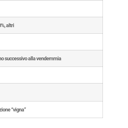
, altri
nno successivo alla vendemmia
zione “vigna”