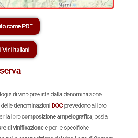
uto come PDF
 Vini Italiani
iserva
ologie di vino previste dalla denominazione
ari delle denominazioni
DOC
prevedono al loro
er la loro
composizione ampelografica
, ossia
re di vinificazione
e per le specifiche