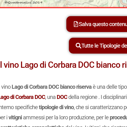
Salva questo conten
Tutte le Tipologie dei
Il vino Lago di Corbara DOC bianco r
l vino
Lago di Corbara DOC bianco riserva
è una delle tip
Lago di Corbara DOC
, una
DOC
della regione . I disciplin
interno specifiche
tipologie di vino
, che si caratterizzano p
er i
vitigni
ammessi per la loro produzione, per le
procedu