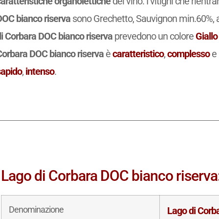
aratteristiche organolettiche
del vino. I vitigni che rient
DOC bianco riserva
sono Grechetto, Sauvignon min.60%, alt
di Corbara DOC bianco riserva
prevedono un colore
Giallo
Corbara DOC bianco riserva
è
caratteristico
,
complesso
e 
sapido
,
intenso
.
Lago di Corbara DOC bianco riserva: 
Denominazione
Lago di Corb