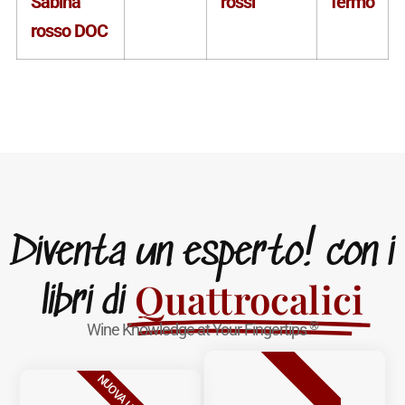
Sabina
rossi
fermo
rosso DOC
Diventa un esperto! con i
Quattrocalici
libri di
®
Wine Knowledge at Your Fingertips
BESTSELLER
NUOVA USCITA