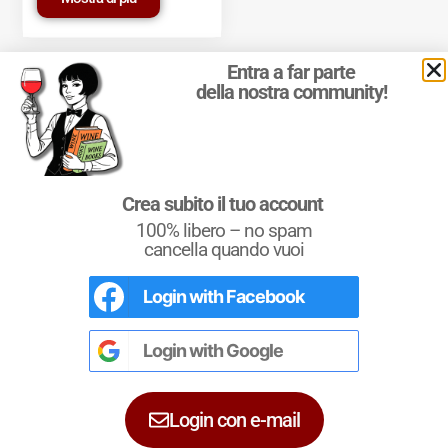
Entra a far parte
della nostra community!
© 2011-2025 Marcello Leder. All rights reserved. | ® Quattrocalici
Crea subito il tuo account
Marchio Reg. | P.IVA 03921390245
100% libero – no spam
Condizioni d'uso
|
Privacy Policy
|
Cookie Policy
|
Preferenze
cookie
cancella quando vuoi
Login with
Facebook
L'Italia del Vino
Nel libro le
Regioni del Vino d’Italia
con
tutte le
Denominazioni
, e le
cartine
Login with
Google
dettagliate
per le
DOCG
e le
DOC
di
ciascuna zona vinicola all’interno delle
singole regioni.
Login con e-mail