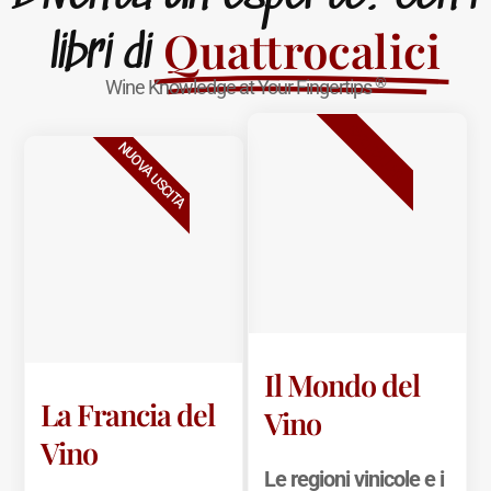
Quattrocalici
libri di
®
Wine Knowledge at Your Fingertips
BESTSELLER
NUOVA USCITA
Il Mondo del
La Francia del
Vino
Vino
Le regioni vinicole e i