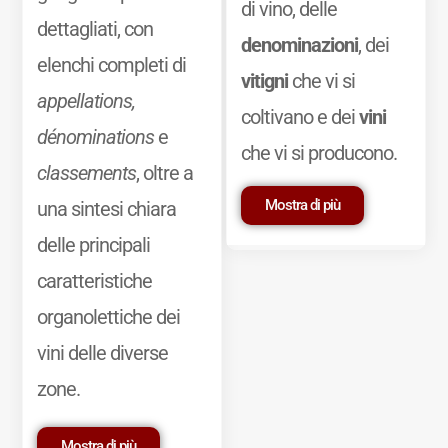
di vino, delle
dettagliati, con
denominazioni
, dei
elenchi completi di
vitigni
che vi si
appellations,
coltivano e dei
vini
dénominations
e
che vi si producono.
classements
, oltre a
Mostra di più
una sintesi chiara
delle principali
caratteristiche
organolettiche dei
vini delle diverse
zone.
Mostra di più