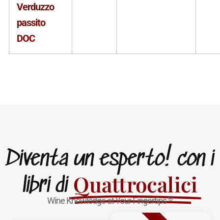
Verduzzo
passito
DOC
Diventa un esperto! con i
Quattrocalici
libri di
®
Wine Knowledge at Your Fingertips