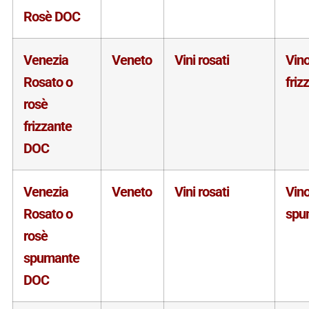
Rosè DOC
Venezia
Veneto
Vini rosati
Vin
Rosato o
friz
rosè
frizzante
DOC
Venezia
Veneto
Vini rosati
Vin
Rosato o
spu
rosè
spumante
DOC