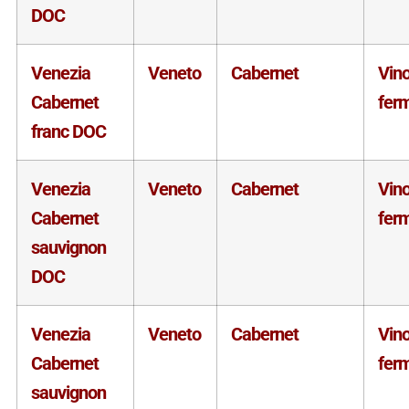
DOC
Venezia
Veneto
Cabernet
Vin
Cabernet
fer
franc DOC
Venezia
Veneto
Cabernet
Vin
Cabernet
fer
sauvignon
DOC
Venezia
Veneto
Cabernet
Vin
Cabernet
fer
sauvignon