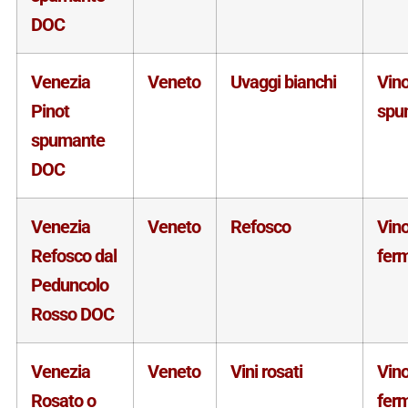
DOC
Venezia
Veneto
Uvaggi bianchi
Vin
Pinot
spu
spumante
DOC
Venezia
Veneto
Refosco
Vin
Refosco dal
fer
Peduncolo
Rosso DOC
Venezia
Veneto
Vini rosati
Vin
Rosato o
fer