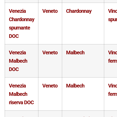
Venezia
Veneto
Chardonnay
Vin
Chardonnay
spu
spumante
DOC
Venezia
Veneto
Malbech
Vin
Malbech
fer
DOC
Venezia
Veneto
Malbech
Vin
Malbech
fer
riserva DOC