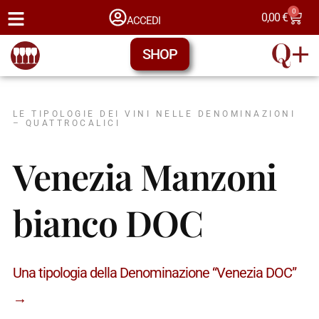
0
0,00
€
ACCEDI
SHOP
LE TIPOLOGIE DEI VINI NELLE DENOMINAZIONI
– QUATTROCALICI
Venezia Manzoni
bianco DOC
Una tipologia della Denominazione “Venezia DOC”
→