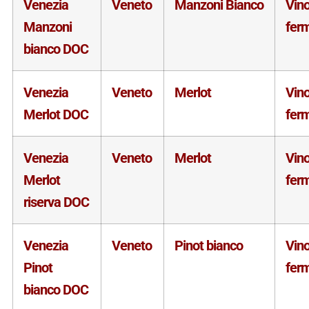
Venezia
Veneto
Manzoni Bianco
Vin
Manzoni
fer
bianco DOC
Venezia
Veneto
Merlot
Vin
Merlot DOC
fer
Venezia
Veneto
Merlot
Vin
Merlot
fer
riserva DOC
Venezia
Veneto
Pinot bianco
Vin
Pinot
fer
bianco DOC