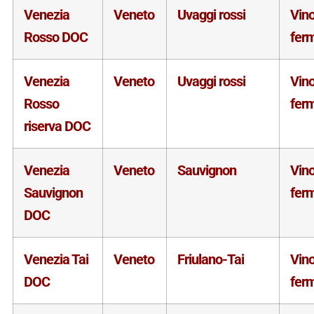
Venezia
Veneto
Uvaggi rossi
Vin
Rosso DOC
fer
Venezia
Veneto
Uvaggi rossi
Vin
Rosso
fer
riserva DOC
Venezia
Veneto
Sauvignon
Vin
Sauvignon
fer
DOC
Venezia Tai
Veneto
Friulano-Tai
Vin
DOC
fer