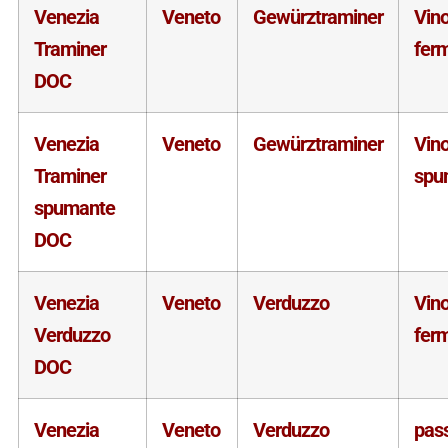
Venezia
Veneto
Gewürztraminer
Vin
Traminer
fer
DOC
Venezia
Veneto
Gewürztraminer
Vin
Traminer
spu
spumante
DOC
Venezia
Veneto
Verduzzo
Vin
Verduzzo
fer
DOC
Venezia
Veneto
Verduzzo
pass