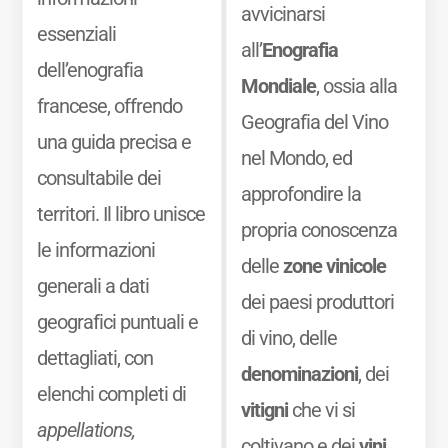
avvicinarsi
essenziali
all’
Enografia
dell’enografia
Mondiale
, ossia alla
francese, offrendo
Geografia del Vino
una guida precisa e
nel Mondo, ed
consultabile dei
approfondire la
territori. Il libro unisce
propria conoscenza
le informazioni
delle
zone vinicole
generali a dati
dei paesi produttori
geografici puntuali e
di vino, delle
dettagliati, con
denominazioni
, dei
elenchi completi di
vitigni
che vi si
appellations,
coltivano e dei
vini