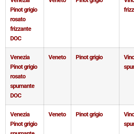
Pinot grigio
friz
rosato
frizzante
DOC
Venezia
Veneto
Pinot grigio
Vin
Pinot grigio
spu
rosato
spumante
DOC
Venezia
Veneto
Pinot grigio
Vin
Pinot grigio
spu
spumante