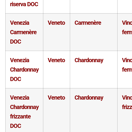
riserva DOC
Venezia
Veneto
Carmenère
Vin
Carmenère
fer
DOC
Venezia
Veneto
Chardonnay
Vin
Chardonnay
fer
DOC
Venezia
Veneto
Chardonnay
Vin
Chardonnay
friz
frizzante
DOC