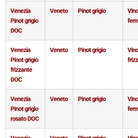
Venezia
Veneto
Pinot grigio
Vin
Pinot grigio
fer
DOC
Venezia
Veneto
Pinot grigio
Vin
Pinot grigio
friz
frizzante
DOC
Venezia
Veneto
Pinot grigio
Vin
Pinot grigio
fer
rosato DOC
Venezia
Veneto
Pinot grigio
Vin