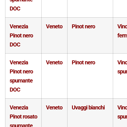
DOC
Venezia
Veneto
Pinot nero
Vin
Pinot nero
fer
DOC
Venezia
Veneto
Pinot nero
Vin
Pinot nero
spu
spumante
DOC
Venezia
Veneto
Uvaggi bianchi
Vin
Pinot rosato
spu
spumante