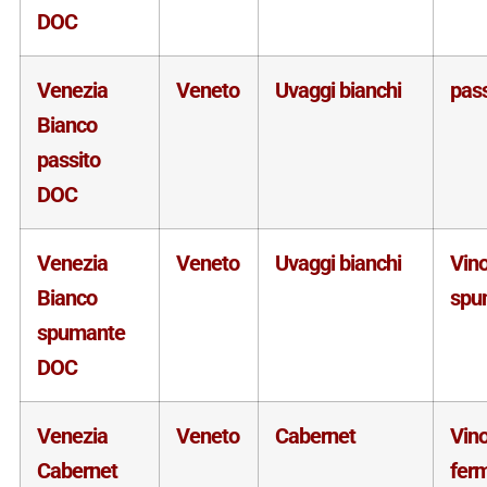
DOC
Venezia
Veneto
Uvaggi bianchi
pass
Bianco
passito
DOC
Venezia
Veneto
Uvaggi bianchi
Vin
Bianco
spu
spumante
DOC
Venezia
Veneto
Cabernet
Vin
Cabernet
fer