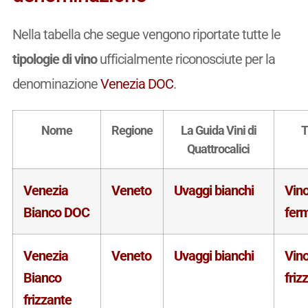
Nella tabella che segue vengono riportate tutte le
tipologie di vino
ufficialmente riconosciute per la
denominazione
Venezia DOC
.
Nome
Regione
La Guida Vini di
T
Quattrocalici
Venezia
Veneto
Uvaggi bianchi
Vin
Bianco DOC
fer
Venezia
Veneto
Uvaggi bianchi
Vin
Bianco
friz
frizzante