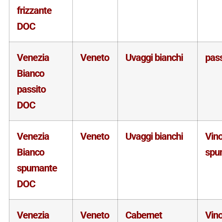
frizzante
DOC
Venezia
Veneto
Uvaggi bianchi
pass
Bianco
passito
DOC
Venezia
Veneto
Uvaggi bianchi
Vin
Bianco
spu
spumante
DOC
Venezia
Veneto
Cabernet
Vin