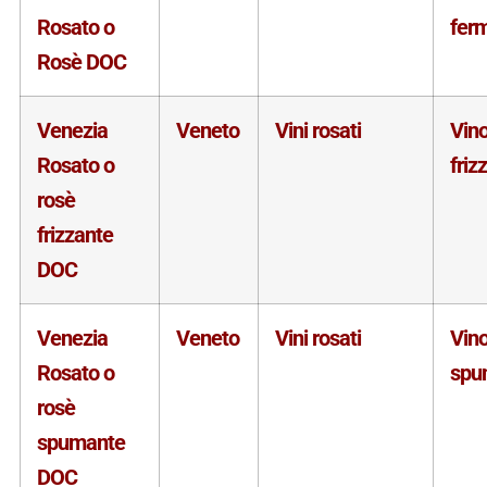
Rosato o
fer
Rosè DOC
Venezia
Veneto
Vini rosati
Vin
Rosato o
friz
rosè
frizzante
DOC
Venezia
Veneto
Vini rosati
Vin
Rosato o
spu
rosè
spumante
DOC