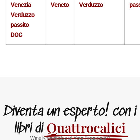
Venezia
Veneto
Verduzzo
pass
Verduzzo
passito
DOC
Diventa un esperto! con i
Quattrocalici
libri di
®
Wine Knowledge at Your Fingertips