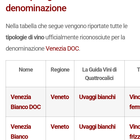
denominazione
Nella tabella che segue vengono riportate tutte le
tipologie di vino
ufficialmente riconosciute per la
denominazione
Venezia DOC
.
Nome
Regione
La Guida Vini di
T
Quattrocalici
Venezia
Veneto
Uvaggi bianchi
Vin
Bianco DOC
fer
Venezia
Veneto
Uvaggi bianchi
Vin
Bianco
friz