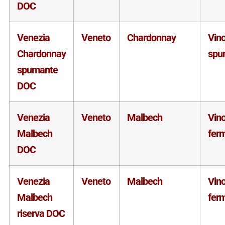
DOC
Venezia
Veneto
Chardonnay
Vin
Chardonnay
spu
spumante
DOC
Venezia
Veneto
Malbech
Vin
Malbech
fer
DOC
Venezia
Veneto
Malbech
Vin
Malbech
fer
riserva DOC