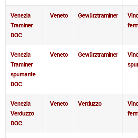
Venezia
Veneto
Gewürztraminer
Vin
Traminer
fer
DOC
Venezia
Veneto
Gewürztraminer
Vin
Traminer
spu
spumante
DOC
Venezia
Veneto
Verduzzo
Vin
Verduzzo
fer
DOC