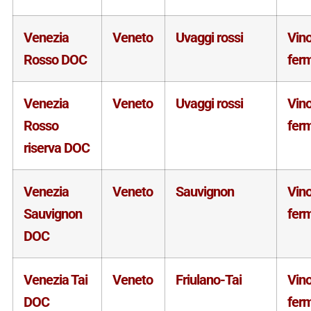
Venezia
Veneto
Uvaggi rossi
Vin
Rosso DOC
fer
Venezia
Veneto
Uvaggi rossi
Vin
Rosso
fer
riserva DOC
Venezia
Veneto
Sauvignon
Vin
Sauvignon
fer
DOC
Venezia Tai
Veneto
Friulano-Tai
Vin
DOC
fer