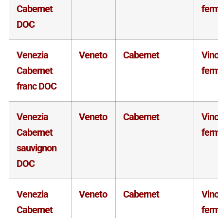
Cabernet
fer
DOC
Venezia
Veneto
Cabernet
Vin
Cabernet
fer
franc DOC
Venezia
Veneto
Cabernet
Vin
Cabernet
fer
sauvignon
DOC
Venezia
Veneto
Cabernet
Vin
Cabernet
fer