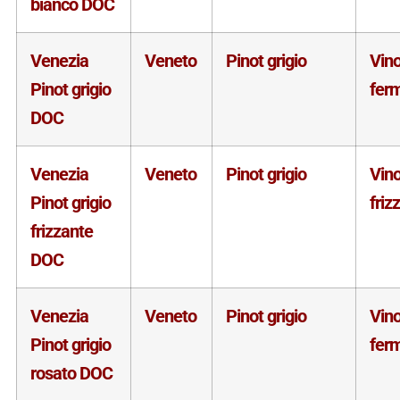
bianco DOC
Venezia
Veneto
Pinot grigio
Vin
Pinot grigio
fer
DOC
Venezia
Veneto
Pinot grigio
Vin
Pinot grigio
friz
frizzante
DOC
Venezia
Veneto
Pinot grigio
Vin
Pinot grigio
fer
rosato DOC