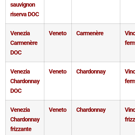
sauvignon
riserva DOC
Venezia
Veneto
Carmenère
Vin
Carmenère
fer
DOC
Venezia
Veneto
Chardonnay
Vin
Chardonnay
fer
DOC
Venezia
Veneto
Chardonnay
Vin
Chardonnay
friz
frizzante