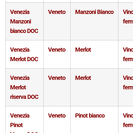
Venezia
Veneto
Manzoni Bianco
Vin
Manzoni
fer
bianco DOC
Venezia
Veneto
Merlot
Vin
Merlot DOC
fer
Venezia
Veneto
Merlot
Vin
Merlot
fer
riserva DOC
Venezia
Veneto
Pinot bianco
Vin
Pinot
fer