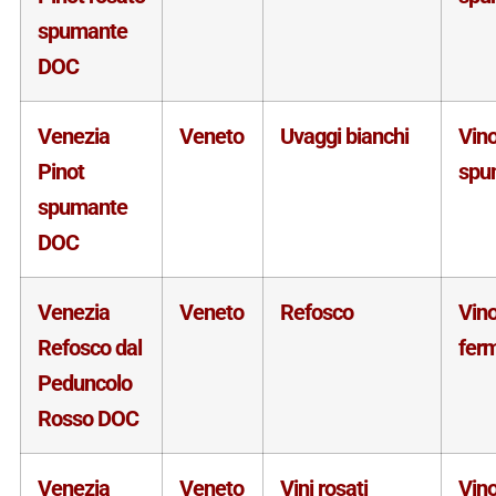
spumante
DOC
Venezia
Veneto
Uvaggi bianchi
Vin
Pinot
spu
spumante
DOC
Venezia
Veneto
Refosco
Vin
Refosco dal
fer
Peduncolo
Rosso DOC
Venezia
Veneto
Vini rosati
Vin