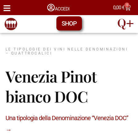
0
0,00
€
ACCEDI
SHOP
LE TIPOLOGIE DEI VINI NELLE DENOMINAZIONI
– QUATTROCALICI
Venezia Pinot
bianco DOC
Una tipologia della Denominazione “Venezia DOC”
→