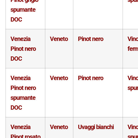
spumante
DOC
Venezia
Veneto
Pinot nero
Vin
Pinot nero
fer
DOC
Venezia
Veneto
Pinot nero
Vin
Pinot nero
spu
spumante
DOC
Venezia
Veneto
Uvaggi bianchi
Vin
Pinot rosato
spu