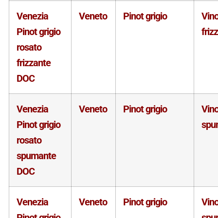
Venezia
Veneto
Pinot grigio
Vin
Pinot grigio
friz
rosato
frizzante
DOC
Venezia
Veneto
Pinot grigio
Vin
Pinot grigio
spu
rosato
spumante
DOC
Venezia
Veneto
Pinot grigio
Vin
Pinot grigio
spu