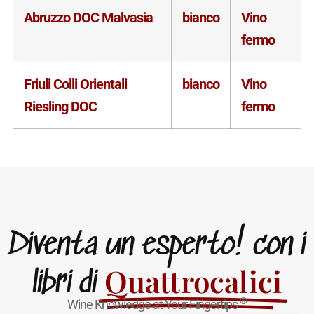
Abruzzo DOC Malvasia
bianco
Vino
fermo
Friuli Colli Orientali
bianco
Vino
Riesling DOC
fermo
Diventa un esperto! con i
Quattrocalici
libri di
®
Wine Knowledge at Your Fingertips