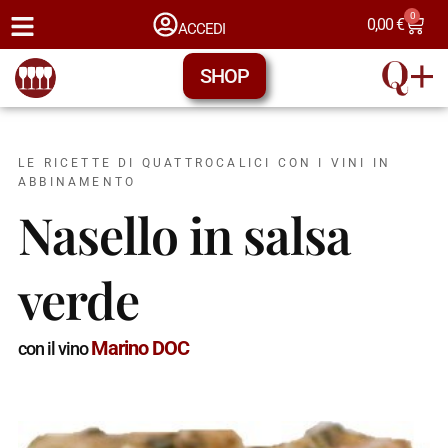
0
0,00
€
ACCEDI
SHOP
LE RICETTE DI QUATTROCALICI CON I VINI IN
ABBINAMENTO
Nasello in salsa
verde
Marino DOC
con il vino