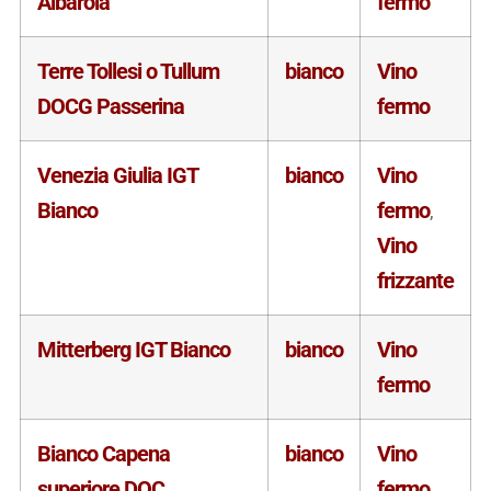
Albarola
fermo
Terre Tollesi o Tullum
bianco
Vino
DOCG Passerina
fermo
Venezia Giulia IGT
bianco
Vino
Bianco
fermo
,
Vino
frizzante
Mitterberg IGT Bianco
bianco
Vino
fermo
Bianco Capena
bianco
Vino
superiore DOC
fermo