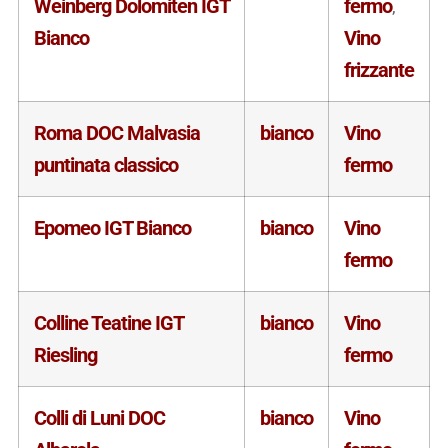
Weinberg Dolomiten IGT
fermo
,
Bianco
Vino
frizzante
Roma DOC Malvasia
bianco
Vino
puntinata classico
fermo
Epomeo IGT Bianco
bianco
Vino
fermo
Colline Teatine IGT
bianco
Vino
Riesling
fermo
Colli di Luni DOC
bianco
Vino