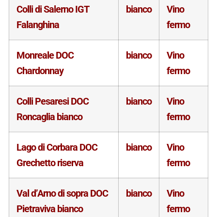
Colli di Salerno IGT
bianco
Vino
Falanghina
fermo
Monreale DOC
bianco
Vino
Chardonnay
fermo
Colli Pesaresi DOC
bianco
Vino
Roncaglia bianco
fermo
Lago di Corbara DOC
bianco
Vino
Grechetto riserva
fermo
Val d’Arno di sopra DOC
bianco
Vino
Pietraviva bianco
fermo