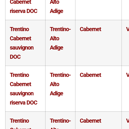
Cabernet
Alto
riserva DOC
Adige
Trentino
Trentino-
Cabernet
V
Cabernet
Alto
sauvignon
Adige
DOC
Trentino
Trentino-
Cabernet
V
Cabernet
Alto
sauvignon
Adige
riserva DOC
Trentino
Trentino-
Cabernet
V