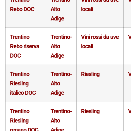
Rebo DOC
Alto
locali
Adige
Trentino
Trentino-
Vini rossi da uve
V
Rebo riserva
Alto
locali
DOC
Adige
Trentino
Trentino-
Riesling
V
Riesling
Alto
italico DOC
Adige
Trentino
Trentino-
Riesling
V
Riesling
Alto
renano DOC
Adige