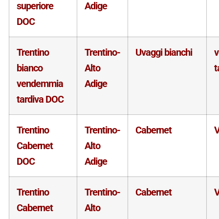
superiore
Adige
DOC
Trentino
Trentino-
Uvaggi bianchi
bianco
Alto
t
vendemmia
Adige
tardiva DOC
Trentino
Trentino-
Cabernet
V
Cabernet
Alto
DOC
Adige
Trentino
Trentino-
Cabernet
V
Cabernet
Alto