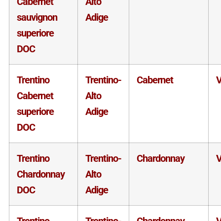
Cabernet
Alto
sauvignon
Adige
superiore
DOC
Trentino
Trentino-
Cabernet
V
Cabernet
Alto
superiore
Adige
DOC
Trentino
Trentino-
Chardonnay
V
Chardonnay
Alto
DOC
Adige
Trentino
Trentino-
Chardonnay
V