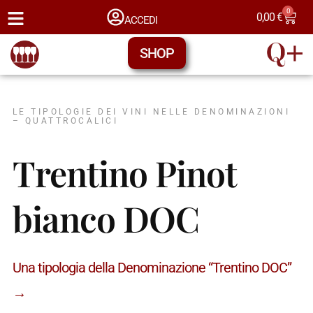
0
0,00
€
ACCEDI
SHOP
LE TIPOLOGIE DEI VINI NELLE DENOMINAZIONI
– QUATTROCALICI
Trentino Pinot
bianco DOC
Una tipologia della Denominazione “Trentino DOC”
→