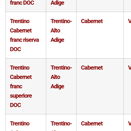
franc DOC
Adige
Trentino
Trentino-
Cabernet
V
Cabernet
Alto
franc riserva
Adige
DOC
Trentino
Trentino-
Cabernet
V
Cabernet
Alto
franc
Adige
superiore
DOC
Trentino
Trentino-
Cabernet
V