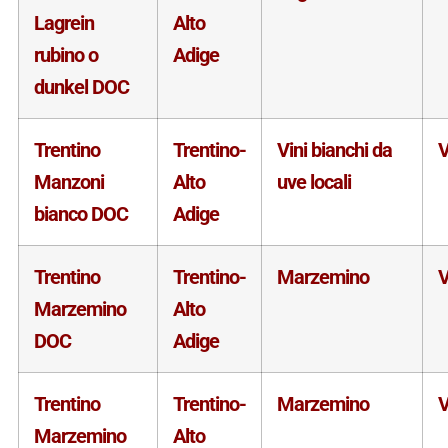
Lagrein
Alto
rubino o
Adige
dunkel DOC
Trentino
Trentino-
Vini bianchi da
V
Manzoni
Alto
uve locali
bianco DOC
Adige
Trentino
Trentino-
Marzemino
V
Marzemino
Alto
DOC
Adige
Trentino
Trentino-
Marzemino
V
Marzemino
Alto