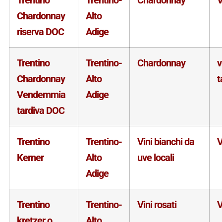
Chardonnay
Alto
riserva DOC
Adige
Trentino
Trentino-
Chardonnay
Chardonnay
Alto
t
Vendemmia
Adige
tardiva DOC
Trentino
Trentino-
Vini bianchi da
V
Kerner
Alto
uve locali
Adige
Trentino
Trentino-
Vini rosati
V
kretzer o
Alto