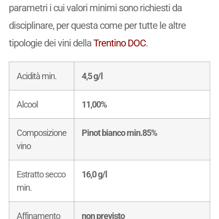
parametri i cui valori minimi sono richiesti da
disciplinare, per questa come per tutte le altre
tipologie dei vini della
Trentino DOC
.
Acidità min.
4,5 g/l
Alcool
11,00%
Composizione
Pinot bianco min.85%
vino
Estratto secco
16,0 g/l
min.
Affinamento
non previsto