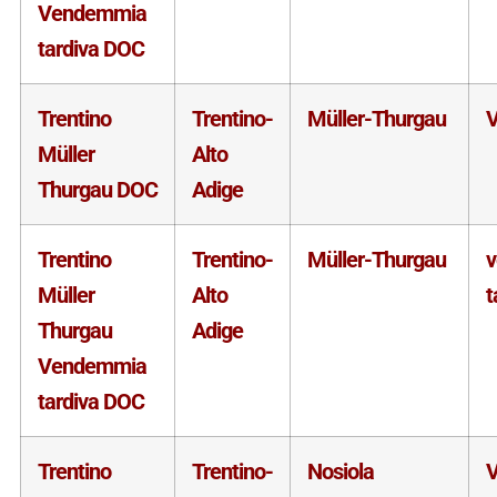
Vendemmia
tardiva DOC
Trentino
Trentino-
Müller-Thurgau
V
Müller
Alto
Thurgau DOC
Adige
Trentino
Trentino-
Müller-Thurgau
Müller
Alto
t
Thurgau
Adige
Vendemmia
tardiva DOC
Trentino
Trentino-
Nosiola
V