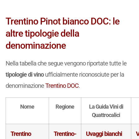
Trentino Pinot bianco DOC: le
altre tipologie della
denominazione
Nella tabella che segue vengono riportate tutte le
tipologie di vino
ufficialmente riconosciute per la
denominazione
Trentino DOC
.
Nome
Regione
La Guida Vini di
Quattrocalici
Trentino
Trentino-
Uvaggi bianchi
V