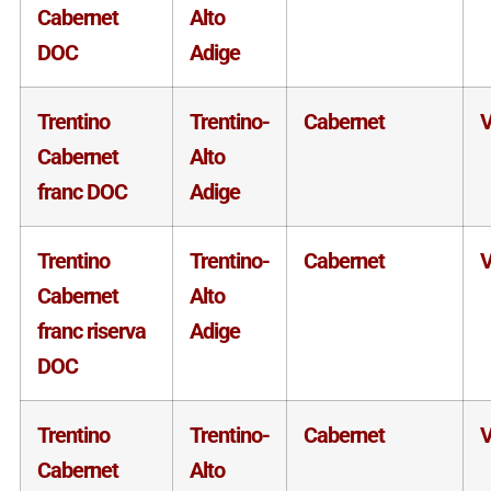
Cabernet
Alto
DOC
Adige
Trentino
Trentino-
Cabernet
V
Cabernet
Alto
franc DOC
Adige
Trentino
Trentino-
Cabernet
V
Cabernet
Alto
franc riserva
Adige
DOC
Trentino
Trentino-
Cabernet
V
Cabernet
Alto