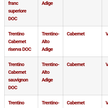
franc
Adige
superiore
DOC
Trentino
Trentino-
Cabernet
V
Cabernet
Alto
riserva DOC
Adige
Trentino
Trentino-
Cabernet
V
Cabernet
Alto
sauvignon
Adige
DOC
Trentino
Trentino-
Cabernet
V