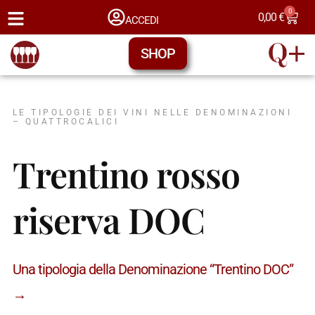
0
0,00
€
ACCEDI
SHOP
LE TIPOLOGIE DEI VINI NELLE DENOMINAZIONI
– QUATTROCALICI
Trentino rosso
riserva DOC
Una tipologia della Denominazione “Trentino DOC”
→