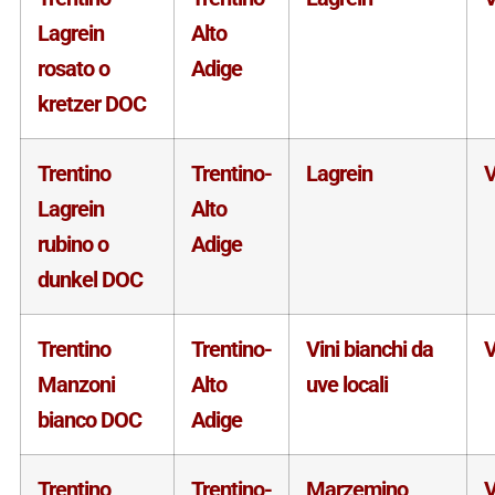
Lagrein
Alto
rosato o
Adige
kretzer DOC
Trentino
Trentino-
Lagrein
V
Lagrein
Alto
rubino o
Adige
dunkel DOC
Trentino
Trentino-
Vini bianchi da
V
Manzoni
Alto
uve locali
bianco DOC
Adige
Trentino
Trentino-
Marzemino
V