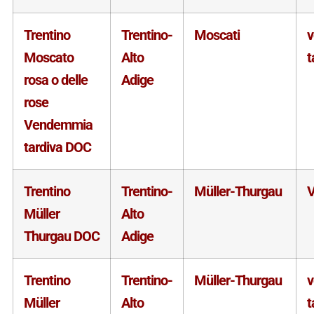
Trentino
Trentino-
Moscati
Moscato
Alto
t
rosa o delle
Adige
rose
Vendemmia
tardiva DOC
Trentino
Trentino-
Müller-Thurgau
V
Müller
Alto
Thurgau DOC
Adige
Trentino
Trentino-
Müller-Thurgau
Müller
Alto
t