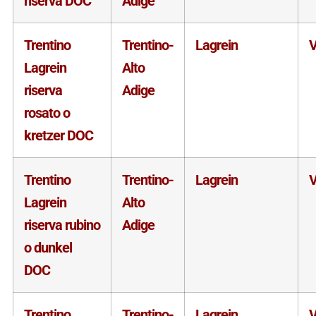
riserva DOC
Adige
Trentino
Trentino-
Lagrein
V
Lagrein
Alto
riserva
Adige
rosato o
kretzer DOC
Trentino
Trentino-
Lagrein
V
Lagrein
Alto
riserva rubino
Adige
o dunkel
DOC
Trentino
Trentino-
Lagrein
V