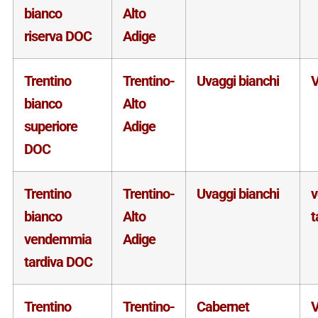
bianco
Alto
riserva DOC
Adige
Trentino
Trentino-
Uvaggi bianchi
V
bianco
Alto
superiore
Adige
DOC
Trentino
Trentino-
Uvaggi bianchi
bianco
Alto
t
vendemmia
Adige
tardiva DOC
Trentino
Trentino-
Cabernet
V