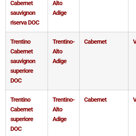
Cabernet
Alto
sauvignon
Adige
riserva DOC
Trentino
Trentino-
Cabernet
V
Cabernet
Alto
sauvignon
Adige
superiore
DOC
Trentino
Trentino-
Cabernet
V
Cabernet
Alto
superiore
Adige
DOC