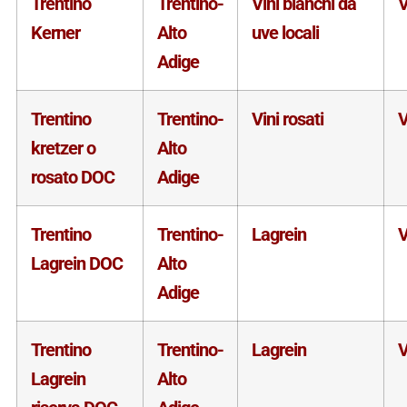
Trentino
Trentino-
Vini bianchi da
V
Kerner
Alto
uve locali
Adige
Trentino
Trentino-
Vini rosati
V
kretzer o
Alto
rosato DOC
Adige
Trentino
Trentino-
Lagrein
V
Lagrein DOC
Alto
Adige
Trentino
Trentino-
Lagrein
V
Lagrein
Alto