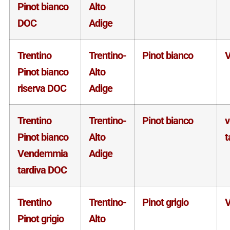
Pinot bianco
Alto
DOC
Adige
Trentino
Trentino-
Pinot bianco
V
Pinot bianco
Alto
riserva DOC
Adige
Trentino
Trentino-
Pinot bianco
Pinot bianco
Alto
t
Vendemmia
Adige
tardiva DOC
Trentino
Trentino-
Pinot grigio
V
Pinot grigio
Alto