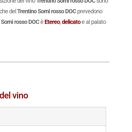
osizione del vino
Trentino Sorni rosso DOC
sono
iche del
Trentino Sorni rosso DOC
prevedono
 Sorni rosso DOC
è
Etereo
,
delicato
e al palato
del vino