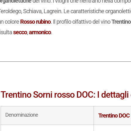
organolettiche
del vino. I vitigni che rientrano nella comp
eroldego, Schiava, Lagrein. Le caratteristiche organolett
un colore
Rosso rubino
. Il profilo olfattivo del vino
Trentino
isulta
secco
,
armonico
.
Trentino Sorni rosso DOC: I dettagli 
Denominazione
Trentino DOC