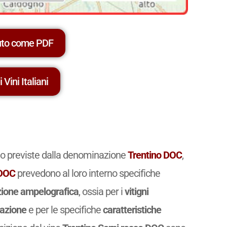
uto come PDF
 Vini Italiani
ino previste dalla denominazione
Trentino DOC
,
DOC
prevedono al loro interno specifiche
ione ampelografica
, ossia per i
vitigni
cazione
e per le specifiche
caratteristiche