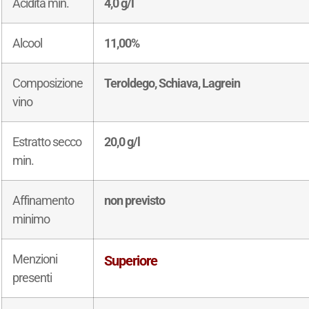
Acidità min.
4,0 g/l
Alcool
11,00%
Composizione
Teroldego, Schiava, Lagrein
vino
Estratto secco
20,0 g/l
min.
Affinamento
non previsto
minimo
Menzioni
Superiore
presenti