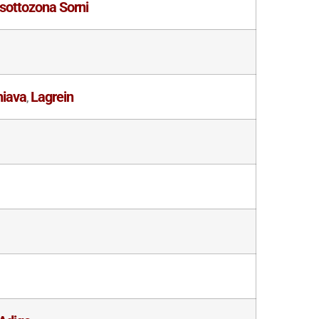
sottozona Sorni
hiava
Lagrein
,