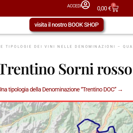
0
ACCEDI
0,00
€
visita il nostro BOOK SHOP
LE TIPOLOGIE DEI VINI NELLE DENOMINAZIONI – QU
Trentino Sorni ross
Una tipologia della Denominazione “Trentino DOC” →