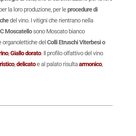
r la loro produzione, per le
procedure di
iche
del vino. I vitigni che rientrano nella
DOC Moscatello
sono Moscato bianco
 organolettiche del
Colli Etruschi Viterbesi o
rino
,
Giallo dorato
. Il profilo olfattivo del vino
ristico
,
delicato
e al palato risulta
armonico
,