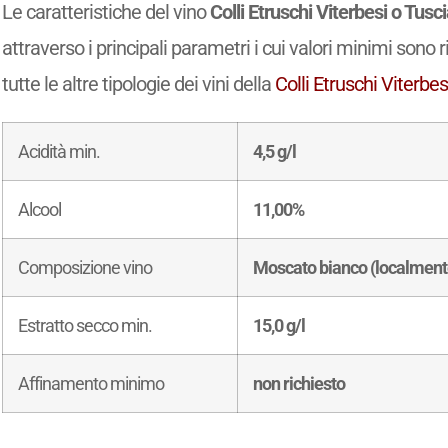
Le caratteristiche del vino
Colli Etruschi Viterbesi o Tus
attraverso i principali parametri i cui valori minimi sono 
tutte le altre tipologie dei vini della
Colli Etruschi Viterbe
Acidità min.
4,5 g/l
Alcool
11,00%
Composizione vino
Moscato bianco (localment
Estratto secco min.
15,0 g/l
Affinamento minimo
non richiesto