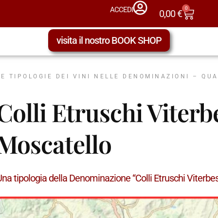
0
ACCEDI
0,00
€
visita il nostro BOOK SHOP
LE TIPOLOGIE DEI VINI NELLE DENOMINAZIONI – QU
Colli Etruschi Viter
Moscatello
Una tipologia della Denominazione “Colli Etruschi Viterb