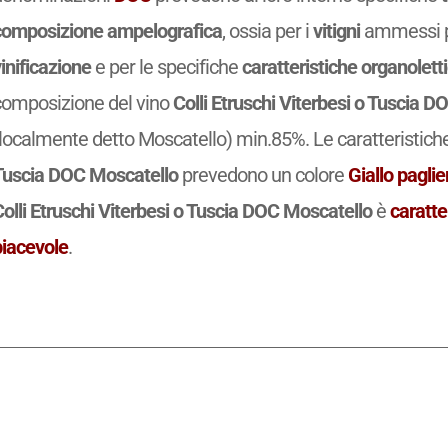
composizione ampelografica
, ossia per i
vitigni
ammessi pe
inificazione
e per le specifiche
caratteristiche organolett
composizione del vino
Colli Etruschi Viterbesi o Tuscia 
(localmente detto Moscatello) min.85%. Le caratteristiche
Tuscia DOC Moscatello
prevedono un colore
Giallo paglie
olli Etruschi Viterbesi o Tuscia DOC Moscatello
è
caratte
piacevole
.