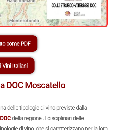
uto come PDF
 Vini Italiani
scia DOC Moscatello
na delle tipologie di vino previste dalla
a
DOC
della regione . I disciplinari delle
tipologie di vino
, che si caratterizzano per la loro