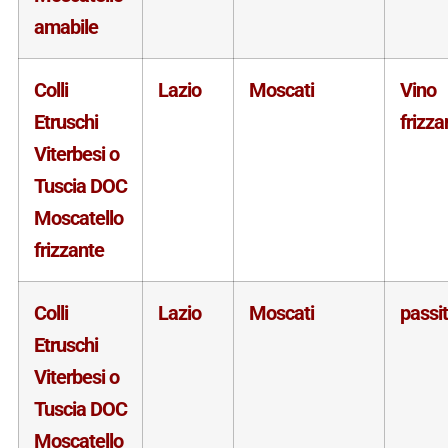
amabile
Colli
Lazio
Moscati
Vino
Etruschi
frizza
Viterbesi o
Tuscia DOC
Moscatello
frizzante
Colli
Lazio
Moscati
passi
Etruschi
Viterbesi o
Tuscia DOC
Moscatello