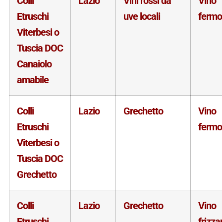
Colli
Lazio
Vini rossi da
Vino
Etruschi
uve locali
fermo
Viterbesi o
Tuscia DOC
Canaiolo
amabile
Colli
Lazio
Grechetto
Vino
Etruschi
fermo
Viterbesi o
Tuscia DOC
Grechetto
Colli
Lazio
Grechetto
Vino
Etruschi
frizza