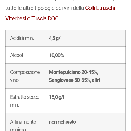
tutte le altre tipologie dei vini della
Colli Etruschi
Viterbesi o Tuscia DOC
.
Acidità min.
4,5 g/l
Alcool
10,00%
Composizione
Montepulciano 20-45%,
vino
Sangiovese 50-65%, altri
Estratto secco
15,0 g/l
min.
Affinamento
non richiesto
minimo