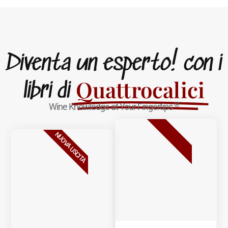
Diventa un esperto! con i
Quattrocalici
libri di
®
Wine Knowledge at Your Fingertips
BESTSELLER
NUOVA USCITA