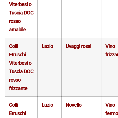
Viterbesi o
Tuscia DOC
rosso
amabile
Colli
Lazio
Uvaggi rossi
Vino
Etruschi
frizza
Viterbesi o
Tuscia DOC
rosso
frizzante
Colli
Lazio
Novello
Vino
Etruschi
fermo