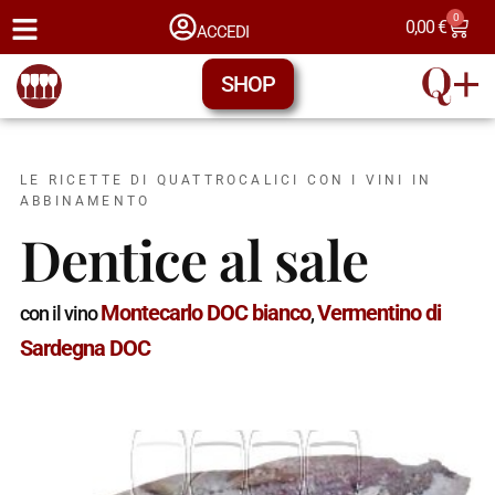
0
0,00
€
ACCEDI
SHOP
LE RICETTE DI QUATTROCALICI CON I VINI IN
ABBINAMENTO
Dentice al sale
Montecarlo DOC bianco
Vermentino di
con il vino
,
Sardegna DOC