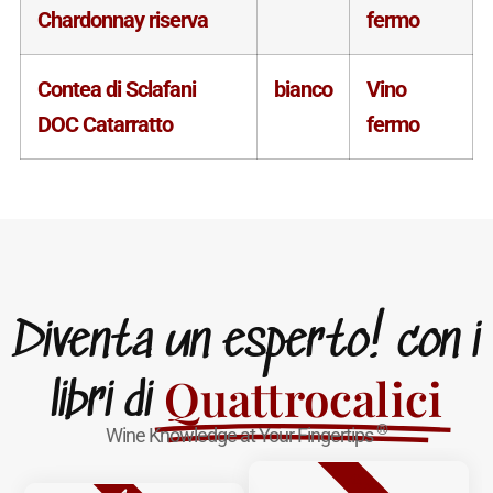
Chardonnay riserva
fermo
Contea di Sclafani
bianco
Vino
DOC Catarratto
fermo
Diventa un esperto! con i
Quattrocalici
libri di
®
Wine Knowledge at Your Fingertips