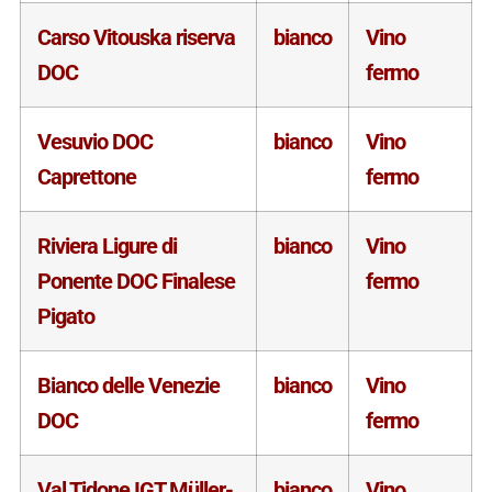
Carso Vitouska riserva
bianco
Vino
DOC
fermo
Vesuvio DOC
bianco
Vino
Caprettone
fermo
Riviera Ligure di
bianco
Vino
Ponente DOC Finalese
fermo
Pigato
Bianco delle Venezie
bianco
Vino
DOC
fermo
Val Tidone IGT Müller-
bianco
Vino