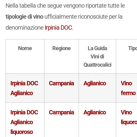
Nella tabella che segue vengono riportate tutte le
tipologie di vino
ufficialmente riconosciute per la
denominazione
Irpinia DOC
.
Nome
Regione
La Guida
Tip
Vini di
Quattrocalici
Irpinia DOC
Campania
Aglianico
Vino
Aglianico
fermo
Irpinia DOC
Campania
Aglianico
Vino
Aglianico
liquor
liquoroso