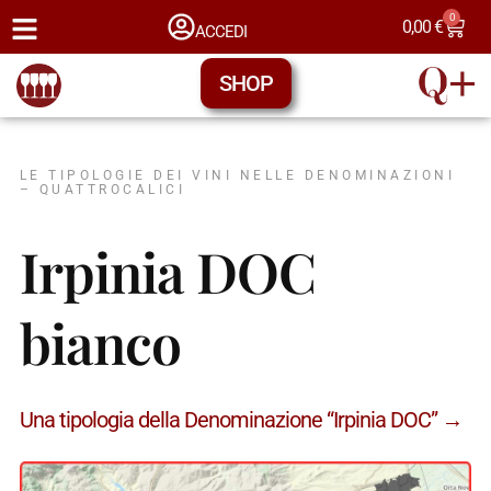
0
0,00
€
ACCEDI
SHOP
LE TIPOLOGIE DEI VINI NELLE DENOMINAZIONI
– QUATTROCALICI
Irpinia DOC
bianco
Una tipologia della Denominazione “Irpinia DOC” →