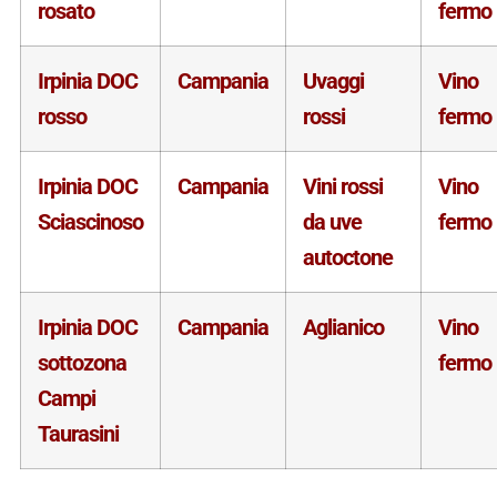
rosato
fermo
Irpinia DOC
Campania
Uvaggi
Vino
rosso
rossi
fermo
Irpinia DOC
Campania
Vini rossi
Vino
Sciascinoso
da uve
fermo
autoctone
Irpinia DOC
Campania
Aglianico
Vino
sottozona
fermo
Campi
Taurasini