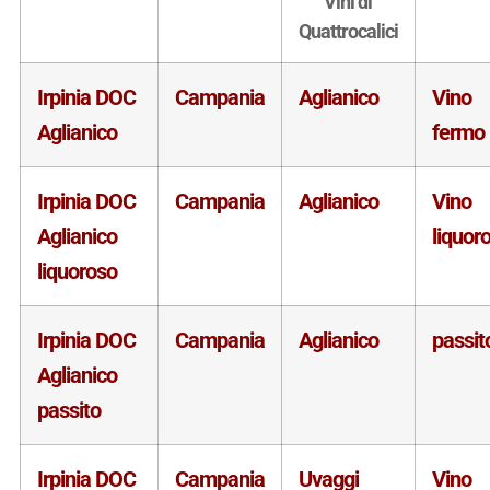
Vini di
Quattrocalici
Irpinia DOC
Campania
Aglianico
Vino
Aglianico
fermo
Irpinia DOC
Campania
Aglianico
Vino
Aglianico
liquor
liquoroso
Irpinia DOC
Campania
Aglianico
passit
Aglianico
passito
Irpinia DOC
Campania
Uvaggi
Vino