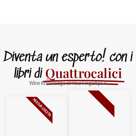
Diventa un esperto! con i
Quattrocalici
libri di
®
Wine Knowledge at Your Fingertips
BESTSELLER
NUOVA USCITA