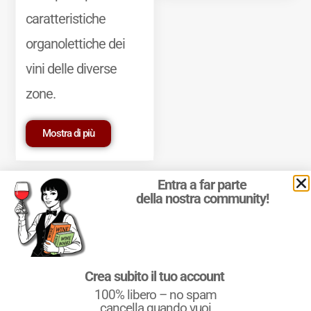
caratteristiche
organolettiche dei
vini delle diverse
zone.
Mostra di più
Entra a far parte
della nostra community!
© 2011-2025 Marcello Leder. All rights reserved. | ® Quattrocalici
Crea subito il tuo account
Marchio Reg. | P.IVA 03921390245
100% libero – no spam
Condizioni d'uso
|
Privacy Policy
|
Cookie Policy
|
Preferenze
cookie
cancella quando vuoi