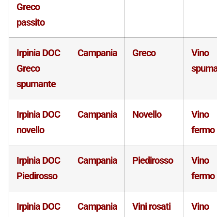
Greco
passito
Irpinia DOC
Campania
Greco
Vino
Greco
spuma
spumante
Irpinia DOC
Campania
Novello
Vino
novello
fermo
Irpinia DOC
Campania
Piedirosso
Vino
Piedirosso
fermo
Irpinia DOC
Campania
Vini rosati
Vino