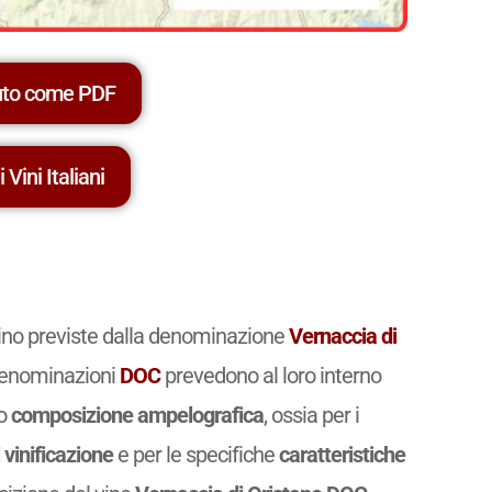
uto come PDF
 Vini Italiani
 vino previste dalla denominazione
Vernaccia di
e denominazioni
DOC
prevedono al loro interno
ro
composizione ampelografica
, ossia per i
 vinificazione
e per le specifiche
caratteristiche