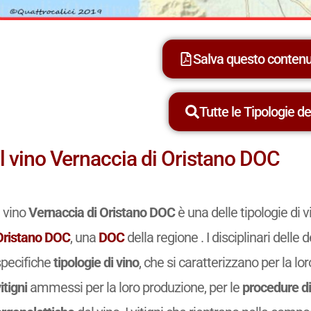
Salva questo conten
Tutte le Tipologie dei
Il vino Vernaccia di Oristano DOC
l vino
Vernaccia di Oristano DOC
è una delle tipologie di
Oristano DOC
, una
DOC
della regione . I disciplinari dell
specifiche
tipologie di vino
, che si caratterizzano per la lo
itigni
ammessi per la loro produzione, per le
procedure di