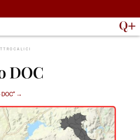
ATTROCALICI
no DOC
no DOC” →