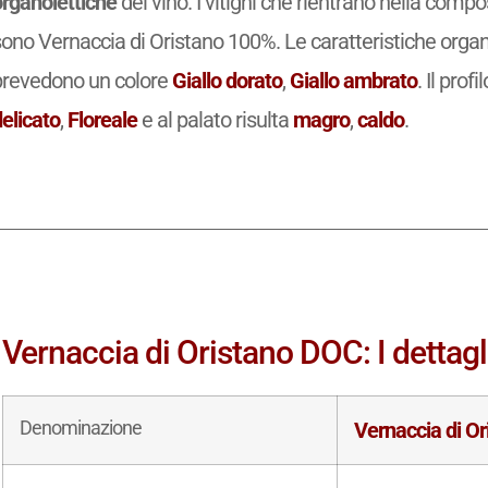
organolettiche
del vino. I vitigni che rientrano nella comp
ono Vernaccia di Oristano 100%. Le caratteristiche organ
prevedono un colore
Giallo dorato
,
Giallo ambrato
. Il prof
elicato
,
Floreale
e al palato risulta
magro
,
caldo
.
Vernaccia di Oristano DOC: I dettagl
Denominazione
Vernaccia di O