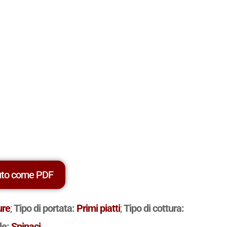
uto come PDF
ure
;
Tipo di portata:
Primi piatti
;
Tipo di cottura:
le:
Spinaci