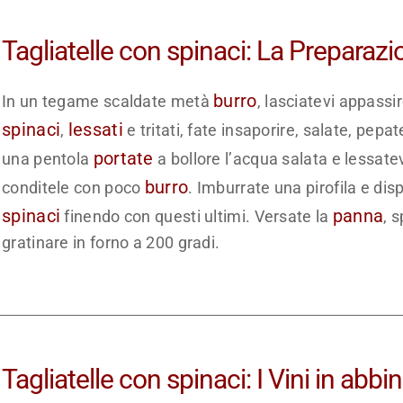
Tagliatelle con spinaci: La Preparazi
burro
In un tegame scaldate metà
, lasciatevi appassi
spinaci
lessati
,
e tritati, fate insaporire, salate, pep
portate
una pentola
a bollore l’acqua salata e lessatev
burro
conditele con poco
. Imburrate una pirofila e disp
spinaci
panna
finendo con questi ultimi. Versate la
, 
gratinare in forno a 200 gradi.
Tagliatelle con spinaci: I Vini in abb