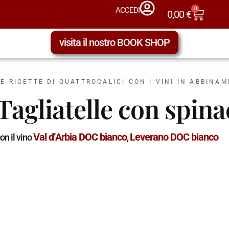
0
ACCEDI
0,00
€
visita il nostro BOOK SHOP
LE RICETTE DI QUATTROCALICI CON I VINI IN ABBINA
Tagliatelle con spina
Val d’Arbia DOC bianco
Leverano DOC bianco
on il vino
,