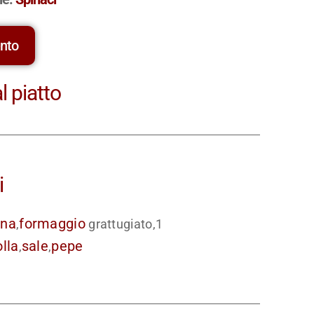
ento
l piatto
i
nna
formaggio
,
grattugiato,1
olla
sale
pepe
,
,