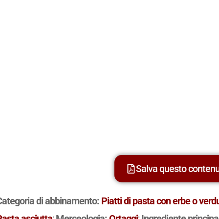
Salva questo conten
Categoria di abbinamento:
Piatti di pasta con erbe o verd
Pasta asciutta
;
Merceologia:
Ortaggi
;
Ingrediente principa