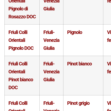
Orientali
Venezia
f
Pignolo di
Giulia
Rosazzo DOC
Friuli Colli
Friuli-
Pignolo
V
Orientali
Venezia
f
Pignolo DOC
Giulia
Friuli Colli
Friuli-
Pinot bianco
V
Orientali
Venezia
f
Pinot bianco
Giulia
DOC
Friuli Colli
Friuli-
Pinot grigio
V
Orientali
Venezia
f