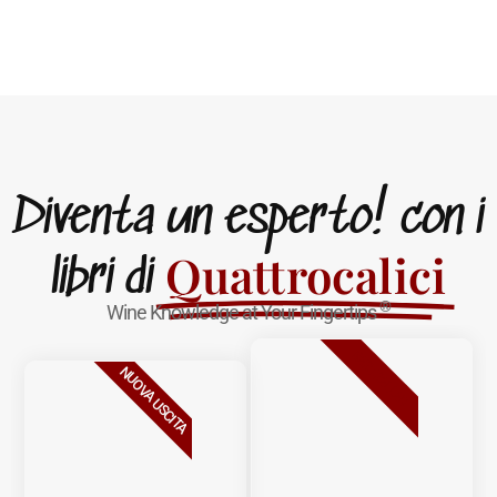
Diventa un esperto! con i
Quattrocalici
libri di
®
Wine Knowledge at Your Fingertips
BESTSELLER
NUOVA USCITA