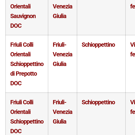
Orientali
Venezia
f
Sauvignon
Giulia
DOC
Friuli Colli
Friuli-
Schioppettino
V
Orientali
Venezia
f
Schioppettino
Giulia
di Prepotto
DOC
Friuli Colli
Friuli-
Schioppettino
V
Orientali
Venezia
f
Schioppettino
Giulia
DOC