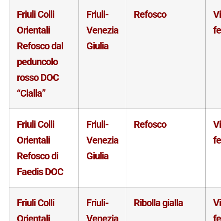
Friuli Colli
Friuli-
Refosco
V
Orientali
Venezia
f
Refosco dal
Giulia
peduncolo
rosso DOC
“Cialla”
Friuli Colli
Friuli-
Refosco
V
Orientali
Venezia
f
Refosco di
Giulia
Faedis DOC
Friuli Colli
Friuli-
Ribolla gialla
V
Orientali
Venezia
f