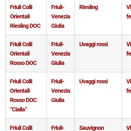
Friuli Colli
Friuli-
Riesling
V
Orientali
Venezia
f
Riesling DOC
Giulia
Friuli Colli
Friuli-
Uvaggi rossi
V
Orientali
Venezia
f
Rosso DOC
Giulia
Friuli Colli
Friuli-
Uvaggi rossi
V
Orientali
Venezia
f
Rosso DOC
Giulia
“Cialla”
Friuli Colli
Friuli-
Sauvignon
V