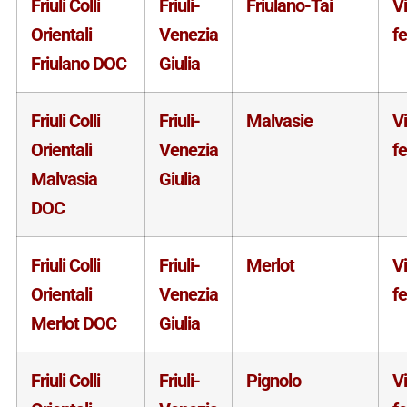
Friuli Colli
Friuli-
Friulano-Tai
V
Orientali
Venezia
f
Friulano DOC
Giulia
Friuli Colli
Friuli-
Malvasie
V
Orientali
Venezia
f
Malvasia
Giulia
DOC
Friuli Colli
Friuli-
Merlot
V
Orientali
Venezia
f
Merlot DOC
Giulia
Friuli Colli
Friuli-
Pignolo
V