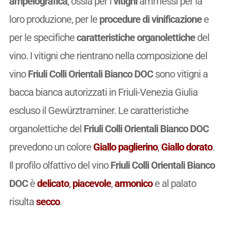
ampelografica
, ossia per i
vitigni
ammessi per la
loro produzione, per le
procedure di vinificazione
e
per le specifiche
caratteristiche organolettiche
del
vino. I vitigni che rientrano nella composizione del
vino
Friuli Colli Orientali Bianco DOC
sono vitigni a
bacca bianca autorizzati in Friuli-Venezia Giulia
escluso il Gewürztraminer. Le caratteristiche
organolettiche del
Friuli Colli Orientali Bianco DOC
prevedono un colore
Giallo paglierino
,
Giallo dorato
.
Il profilo olfattivo del vino
Friuli Colli Orientali Bianco
DOC
è
delicato
,
piacevole
,
armonico
e al palato
risulta
secco
.