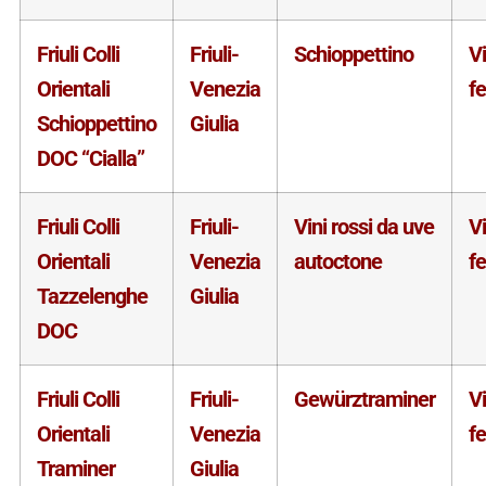
Friuli Colli
Friuli-
Schioppettino
V
Orientali
Venezia
f
Schioppettino
Giulia
DOC “Cialla”
Friuli Colli
Friuli-
Vini rossi da uve
V
Orientali
Venezia
autoctone
f
Tazzelenghe
Giulia
DOC
Friuli Colli
Friuli-
Gewürztraminer
V
Orientali
Venezia
f
Traminer
Giulia