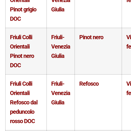
Pinot grigio
Giulia
DOC
Friuli Colli
Friuli-
Pinot nero
V
Orientali
Venezia
f
Pinot nero
Giulia
DOC
Friuli Colli
Friuli-
Refosco
V
Orientali
Venezia
f
Refosco dal
Giulia
peduncolo
rosso DOC