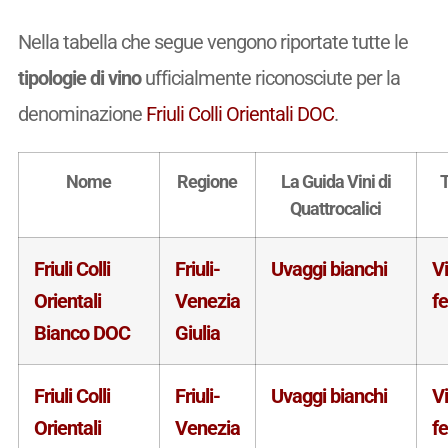
Nella tabella che segue vengono riportate tutte le
tipologie di vino
ufficialmente riconosciute per la
denominazione
Friuli Colli Orientali DOC
.
Nome
Regione
La Guida Vini di
T
Quattrocalici
Friuli Colli
Friuli-
Uvaggi bianchi
V
Orientali
Venezia
f
Bianco DOC
Giulia
Friuli Colli
Friuli-
Uvaggi bianchi
V
Orientali
Venezia
f