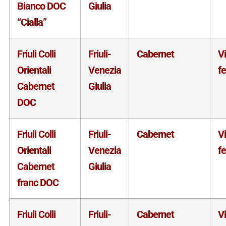
Bianco DOC
Giulia
“Cialla”
Friuli Colli
Friuli-
Cabernet
V
Orientali
Venezia
f
Cabernet
Giulia
DOC
Friuli Colli
Friuli-
Cabernet
V
Orientali
Venezia
f
Cabernet
Giulia
franc DOC
Friuli Colli
Friuli-
Cabernet
V