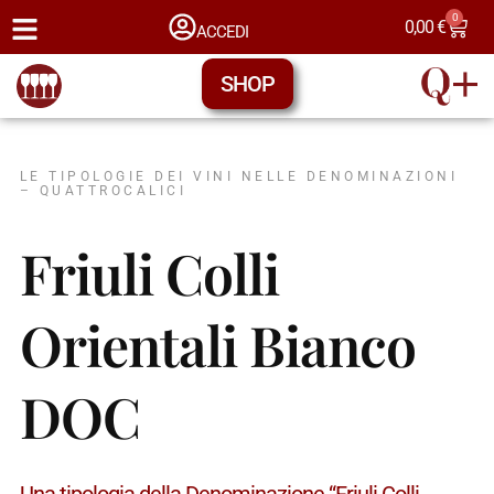
0
0,00
€
ACCEDI
SHOP
LE TIPOLOGIE DEI VINI NELLE DENOMINAZIONI
– QUATTROCALICI
Friuli Colli
Orientali Bianco
DOC
Una tipologia della Denominazione “Friuli Colli