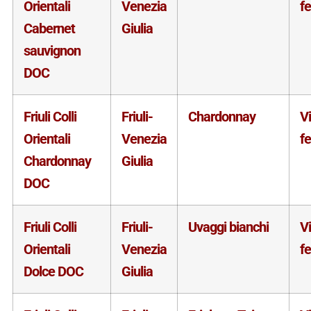
Orientali
Venezia
f
Cabernet
Giulia
sauvignon
DOC
Friuli Colli
Friuli-
Chardonnay
V
Orientali
Venezia
f
Chardonnay
Giulia
DOC
Friuli Colli
Friuli-
Uvaggi bianchi
V
Orientali
Venezia
f
Dolce DOC
Giulia