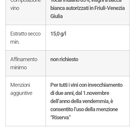
vino
bianca autorizzati in Friuli-Venezia
Giulia
Estratto secco
15,0 g/l
min.
Affinamento
non richiesto
minimo
Menzioni
Per tutti i vini con invecchiamento
aggiuntive
di due anni, dal 1.novembre
dell’anno della vendemmia, è
consentito l’uso della menzione
“Riserva”