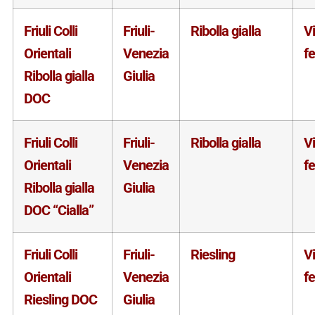
Friuli Colli
Friuli-
Ribolla gialla
V
Orientali
Venezia
f
Ribolla gialla
Giulia
DOC
Friuli Colli
Friuli-
Ribolla gialla
V
Orientali
Venezia
f
Ribolla gialla
Giulia
DOC “Cialla”
Friuli Colli
Friuli-
Riesling
V
Orientali
Venezia
f
Riesling DOC
Giulia