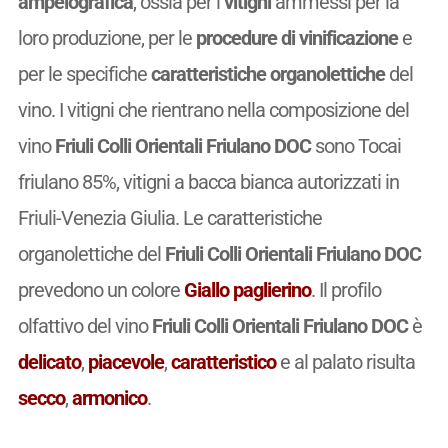
ampelografica
, ossia per i
vitigni
ammessi per la
loro produzione, per le
procedure di vinificazione
e
per le specifiche
caratteristiche organolettiche
del
vino. I vitigni che rientrano nella composizione del
vino
Friuli Colli Orientali Friulano DOC
sono Tocai
friulano 85%, vitigni a bacca bianca autorizzati in
Friuli-Venezia Giulia. Le caratteristiche
organolettiche del
Friuli Colli Orientali Friulano DOC
prevedono un colore
Giallo paglierino
. Il profilo
olfattivo del vino
Friuli Colli Orientali Friulano DOC
è
delicato
,
piacevole
,
caratteristico
e al palato risulta
secco
,
armonico
.