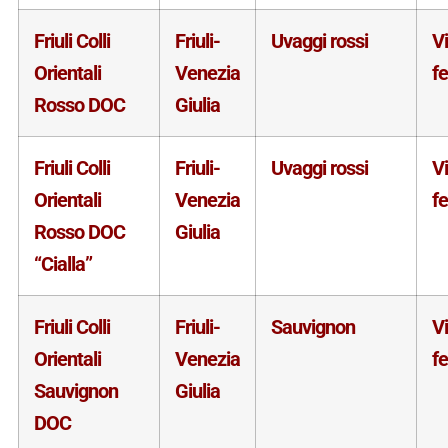
Friuli Colli
Friuli-
Uvaggi rossi
V
Orientali
Venezia
f
Rosso DOC
Giulia
Friuli Colli
Friuli-
Uvaggi rossi
V
Orientali
Venezia
f
Rosso DOC
Giulia
“Cialla”
Friuli Colli
Friuli-
Sauvignon
V
Orientali
Venezia
f
Sauvignon
Giulia
DOC