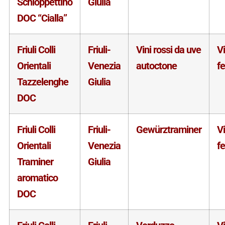
Schioppettino
Giulia
DOC “Cialla”
Friuli Colli
Friuli-
Vini rossi da uve
V
Orientali
Venezia
autoctone
f
Tazzelenghe
Giulia
DOC
Friuli Colli
Friuli-
Gewürztraminer
V
Orientali
Venezia
f
Traminer
Giulia
aromatico
DOC