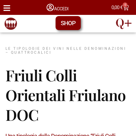
0
0,00
€
ACCEDI
SHOP
LE TIPOLOGIE DEI VINI NELLE DENOMINAZIONI
– QUATTROCALICI
Friuli Colli
Orientali Friulano
DOC
Una tipologia della Denominazione “Friuli Colli