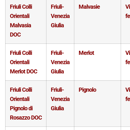
Friuli Colli
Friuli-
Malvasie
V
Orientali
Venezia
f
Malvasia
Giulia
DOC
Friuli Colli
Friuli-
Merlot
V
Orientali
Venezia
f
Merlot DOC
Giulia
Friuli Colli
Friuli-
Pignolo
V
Orientali
Venezia
f
Pignolo di
Giulia
Rosazzo DOC