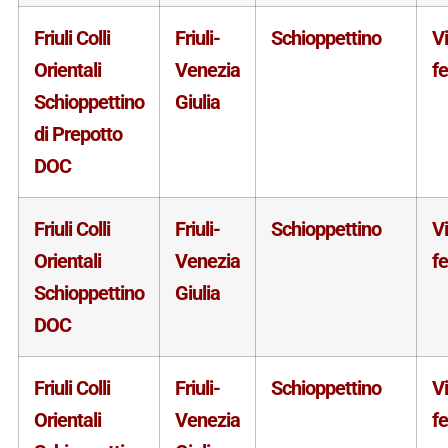
Friuli Colli
Friuli-
Schioppettino
V
Orientali
Venezia
f
Schioppettino
Giulia
di Prepotto
DOC
Friuli Colli
Friuli-
Schioppettino
V
Orientali
Venezia
f
Schioppettino
Giulia
DOC
Friuli Colli
Friuli-
Schioppettino
V
Orientali
Venezia
f