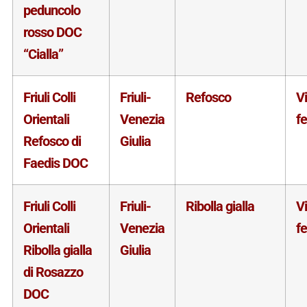
peduncolo
rosso DOC
“Cialla”
Friuli Colli
Friuli-
Refosco
V
Orientali
Venezia
f
Refosco di
Giulia
Faedis DOC
Friuli Colli
Friuli-
Ribolla gialla
V
Orientali
Venezia
f
Ribolla gialla
Giulia
di Rosazzo
DOC