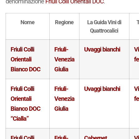
denominazione
Friuli Colli Orientali DOC
.
Nome
Regione
La Guida Vini di
T
Quattrocalici
Friuli Colli
Friuli-
Uvaggi bianchi
V
Orientali
Venezia
f
Bianco DOC
Giulia
Friuli Colli
Friuli-
Uvaggi bianchi
V
Orientali
Venezia
f
Bianco DOC
Giulia
“Cialla”
Friuli Colli
Friuli-
Cabernet
V