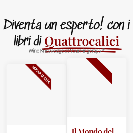
Diventa un esperto! con i
Quattrocalici
libri di
®
Wine Knowledge at Your Fingertips
BESTSELLER
NUOVA USCITA
Il Mondo del