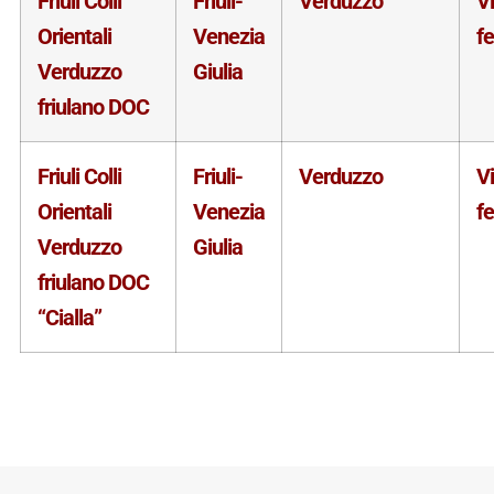
Friuli Colli
Friuli-
Verduzzo
V
Orientali
Venezia
f
Verduzzo
Giulia
friulano DOC
Friuli Colli
Friuli-
Verduzzo
V
Orientali
Venezia
f
Verduzzo
Giulia
friulano DOC
“Cialla”