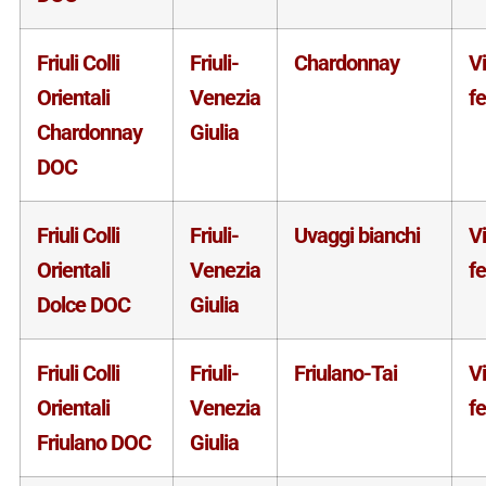
Friuli Colli
Friuli-
Chardonnay
V
Orientali
Venezia
f
Chardonnay
Giulia
DOC
Friuli Colli
Friuli-
Uvaggi bianchi
V
Orientali
Venezia
f
Dolce DOC
Giulia
Friuli Colli
Friuli-
Friulano-Tai
V
Orientali
Venezia
f
Friulano DOC
Giulia