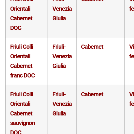
Orientali
Venezia
f
Cabernet
Giulia
DOC
Friuli Colli
Friuli-
Cabernet
V
Orientali
Venezia
f
Cabernet
Giulia
franc DOC
Friuli Colli
Friuli-
Cabernet
V
Orientali
Venezia
f
Cabernet
Giulia
sauvignon
DOC