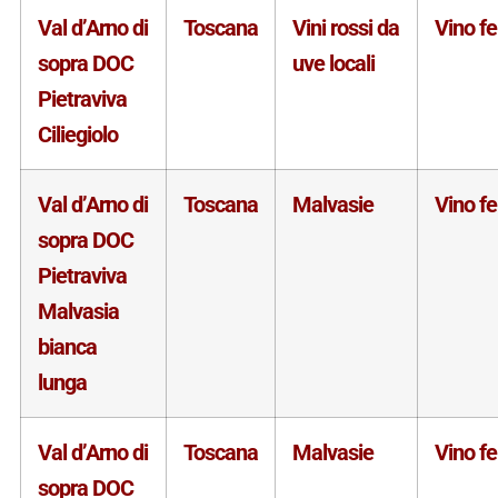
Val d’Arno di
Toscana
Vini rossi da
Vino f
sopra DOC
uve locali
Pietraviva
Ciliegiolo
Val d’Arno di
Toscana
Malvasie
Vino f
sopra DOC
Pietraviva
Malvasia
bianca
lunga
Val d’Arno di
Toscana
Malvasie
Vino f
sopra DOC