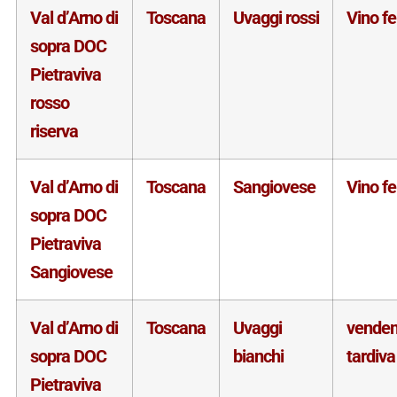
Val d’Arno di
Toscana
Uvaggi rossi
Vino f
sopra DOC
Pietraviva
rosso
riserva
Val d’Arno di
Toscana
Sangiovese
Vino f
sopra DOC
Pietraviva
Sangiovese
Val d’Arno di
Toscana
Uvaggi
vende
sopra DOC
bianchi
tardiva
Pietraviva