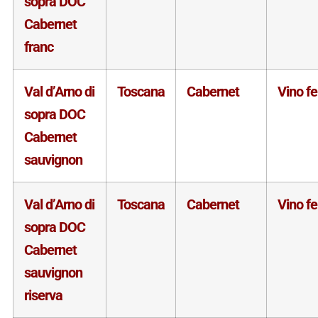
sopra DOC
Cabernet
franc
Val d’Arno di
Toscana
Cabernet
Vino f
sopra DOC
Cabernet
sauvignon
Val d’Arno di
Toscana
Cabernet
Vino f
sopra DOC
Cabernet
sauvignon
riserva