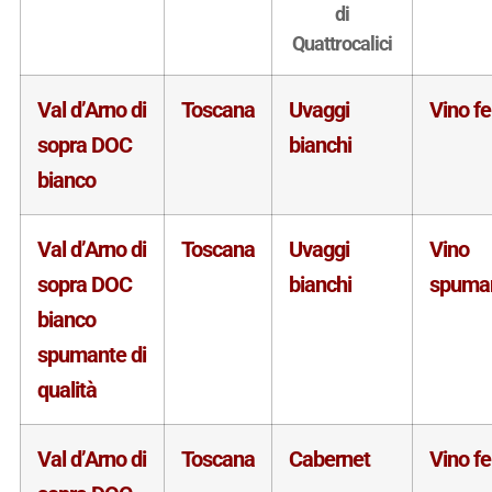
di
Quattrocalici
Val d’Arno di
Toscana
Uvaggi
Vino f
sopra DOC
bianchi
bianco
Val d’Arno di
Toscana
Uvaggi
Vino
sopra DOC
bianchi
spuma
bianco
spumante di
qualità
Val d’Arno di
Toscana
Cabernet
Vino f