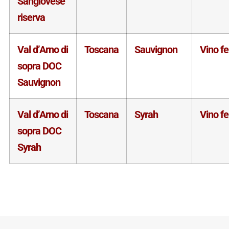
Sangiovese
riserva
Val d’Arno di
Toscana
Sauvignon
Vino f
sopra DOC
Sauvignon
Val d’Arno di
Toscana
Syrah
Vino f
sopra DOC
Syrah