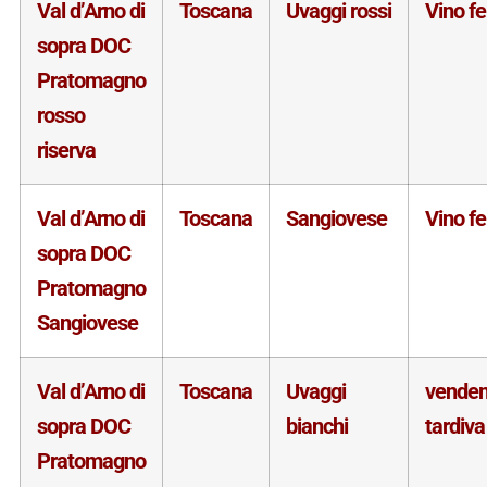
Val d’Arno di
Toscana
Uvaggi rossi
Vino f
sopra DOC
Pratomagno
rosso
riserva
Val d’Arno di
Toscana
Sangiovese
Vino f
sopra DOC
Pratomagno
Sangiovese
Val d’Arno di
Toscana
Uvaggi
vende
sopra DOC
bianchi
tardiva
Pratomagno