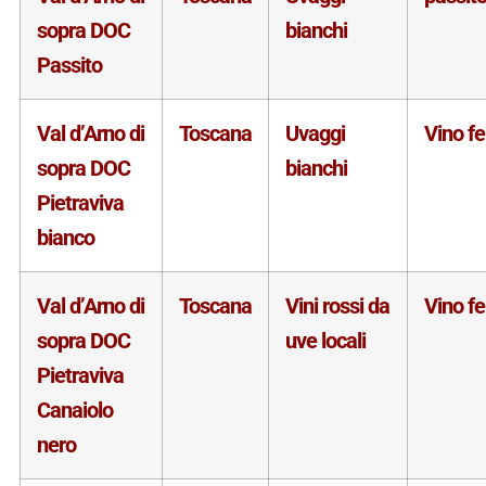
sopra DOC
bianchi
Passito
Val d’Arno di
Toscana
Uvaggi
Vino f
sopra DOC
bianchi
Pietraviva
bianco
Val d’Arno di
Toscana
Vini rossi da
Vino f
sopra DOC
uve locali
Pietraviva
Canaiolo
nero