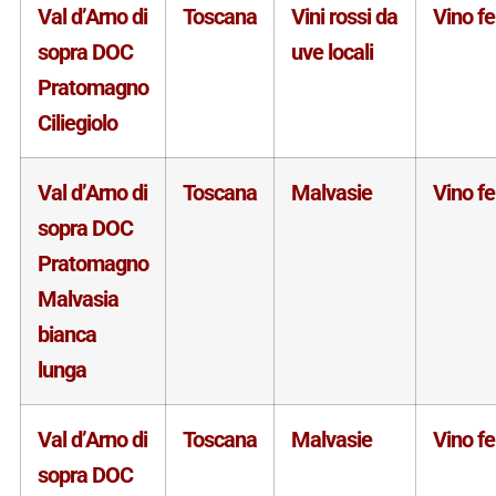
Val d’Arno di
Toscana
Vini rossi da
Vino f
sopra DOC
uve locali
Pratomagno
Ciliegiolo
Val d’Arno di
Toscana
Malvasie
Vino f
sopra DOC
Pratomagno
Malvasia
bianca
lunga
Val d’Arno di
Toscana
Malvasie
Vino f
sopra DOC