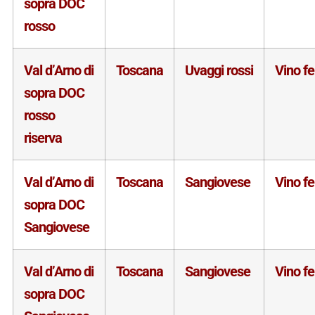
sopra DOC
rosso
Val d’Arno di
Toscana
Uvaggi rossi
Vino f
sopra DOC
rosso
riserva
Val d’Arno di
Toscana
Sangiovese
Vino f
sopra DOC
Sangiovese
Val d’Arno di
Toscana
Sangiovese
Vino f
sopra DOC