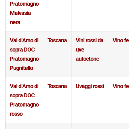
Pratomagno
Malvasia
nera
Val d’Arno di
Toscana
Vini rossi da
Vino f
sopra DOC
uve
Pratomagno
autoctone
Pugnitello
Val d’Arno di
Toscana
Uvaggi rossi
Vino f
sopra DOC
Pratomagno
rosso