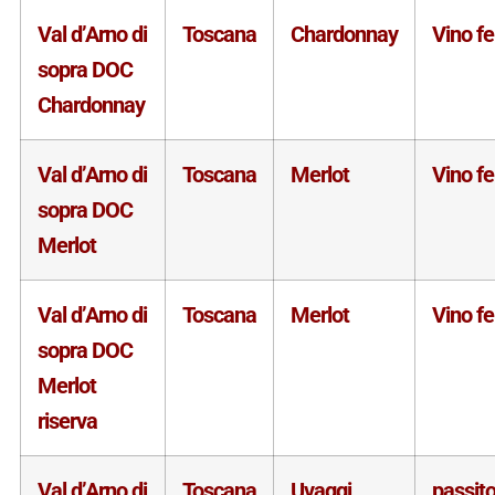
Val d’Arno di
Toscana
Chardonnay
Vino f
sopra DOC
Chardonnay
Val d’Arno di
Toscana
Merlot
Vino f
sopra DOC
Merlot
Val d’Arno di
Toscana
Merlot
Vino f
sopra DOC
Merlot
riserva
Val d’Arno di
Toscana
Uvaggi
passit