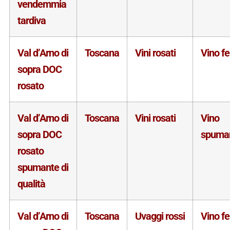
vendemmia
tardiva
Val d’Arno di
Toscana
Vini rosati
Vino f
sopra DOC
rosato
Val d’Arno di
Toscana
Vini rosati
Vino
sopra DOC
spuma
rosato
spumante di
qualità
Val d’Arno di
Toscana
Uvaggi rossi
Vino f