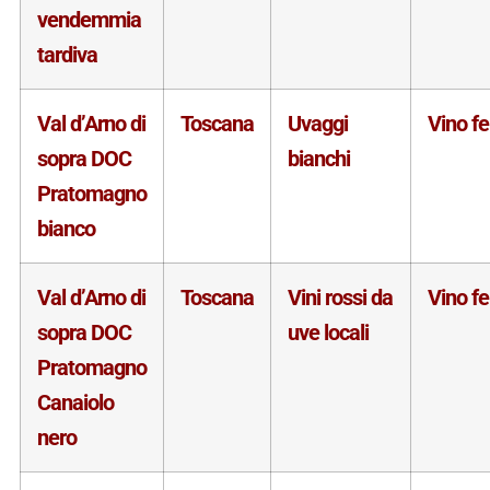
vendemmia
tardiva
Val d’Arno di
Toscana
Uvaggi
Vino f
sopra DOC
bianchi
Pratomagno
bianco
Val d’Arno di
Toscana
Vini rossi da
Vino f
sopra DOC
uve locali
Pratomagno
Canaiolo
nero