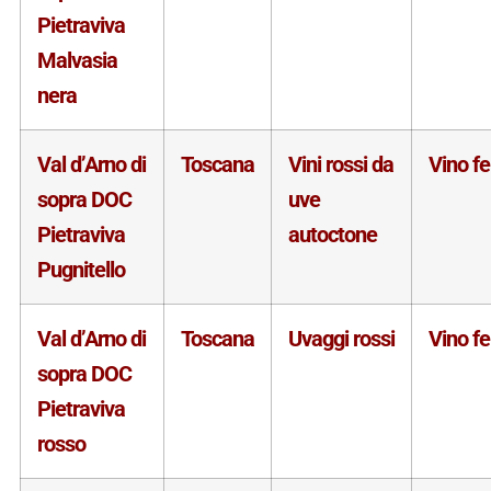
Pietraviva
Malvasia
nera
Val d’Arno di
Toscana
Vini rossi da
Vino f
sopra DOC
uve
Pietraviva
autoctone
Pugnitello
Val d’Arno di
Toscana
Uvaggi rossi
Vino f
sopra DOC
Pietraviva
rosso