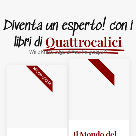
Diventa un esperto! con i
Quattrocalici
libri di
®
Wine Knowledge at Your Fingertips
BESTSELLER
NUOVA USCITA
Il Mondo del