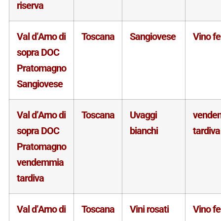
riserva
Val d’Arno di
Toscana
Sangiovese
Vino f
sopra DOC
Pratomagno
Sangiovese
Val d’Arno di
Toscana
Uvaggi
vende
sopra DOC
bianchi
tardiva
Pratomagno
vendemmia
tardiva
Val d’Arno di
Toscana
Vini rosati
Vino f