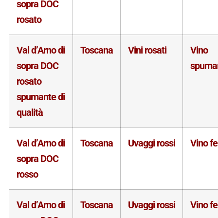
sopra DOC
rosato
Val d’Arno di
Toscana
Vini rosati
Vino
sopra DOC
spuma
rosato
spumante di
qualità
Val d’Arno di
Toscana
Uvaggi rossi
Vino f
sopra DOC
rosso
Val d’Arno di
Toscana
Uvaggi rossi
Vino f