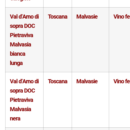
Val d’Arno di
Toscana
Malvasie
Vino f
sopra DOC
Pietraviva
Malvasia
bianca
lunga
Val d’Arno di
Toscana
Malvasie
Vino f
sopra DOC
Pietraviva
Malvasia
nera