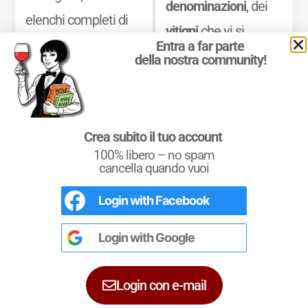
denominazioni
, dei
elenchi completi di
vitigni
che vi si
appellations,
Entra a far parte
coltivano e dei
vini
della nostra community!
dénominations
e
che vi si producono.
classements
, oltre a
Mostra di più
una sintesi chiara
Crea subito il tuo account
delle principali
100% libero – no spam
caratteristiche
cancella quando vuoi
organolettiche dei
Login with
Facebook
L'Italia del Vino
vini delle diverse
Nel libro le
Regioni del Vino d’Italia
con
tutte le
Denominazioni
, e le
cartine
Login with
Google
zone.
dettagliate
per le
DOCG
e le
DOC
di
ciascuna zona vinicola all’interno delle
singole regioni.
Mostra di più
Login con e-mail