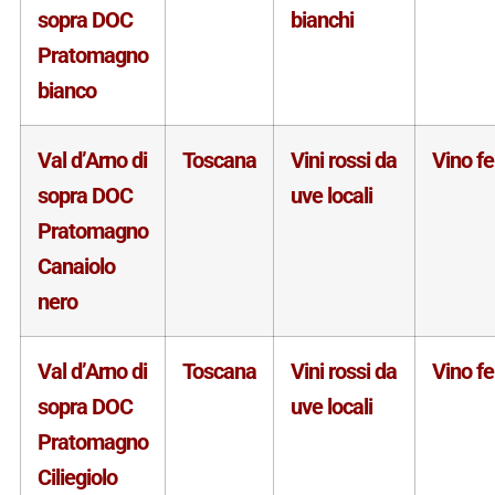
sopra DOC
bianchi
Pratomagno
bianco
Val d’Arno di
Toscana
Vini rossi da
Vino f
sopra DOC
uve locali
Pratomagno
Canaiolo
nero
Val d’Arno di
Toscana
Vini rossi da
Vino f
sopra DOC
uve locali
Pratomagno
Ciliegiolo