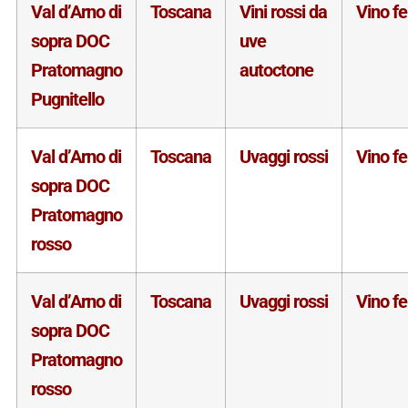
Val d’Arno di
Toscana
Vini rossi da
Vino f
sopra DOC
uve
Pratomagno
autoctone
Pugnitello
Val d’Arno di
Toscana
Uvaggi rossi
Vino f
sopra DOC
Pratomagno
rosso
Val d’Arno di
Toscana
Uvaggi rossi
Vino f
sopra DOC
Pratomagno
rosso