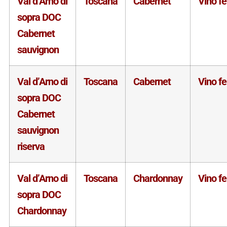
Val d’Arno di
Toscana
Cabernet
Vino f
sopra DOC
Cabernet
sauvignon
Val d’Arno di
Toscana
Cabernet
Vino f
sopra DOC
Cabernet
sauvignon
riserva
Val d’Arno di
Toscana
Chardonnay
Vino f
sopra DOC
Chardonnay