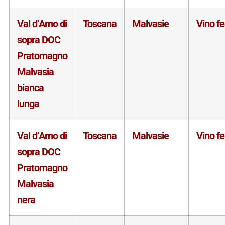
Val d’Arno di
Toscana
Malvasie
Vino f
sopra DOC
Pratomagno
Malvasia
bianca
lunga
Val d’Arno di
Toscana
Malvasie
Vino f
sopra DOC
Pratomagno
Malvasia
nera