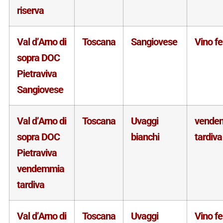
riserva
Val d’Arno di
Toscana
Sangiovese
Vino f
sopra DOC
Pietraviva
Sangiovese
Val d’Arno di
Toscana
Uvaggi
vende
sopra DOC
bianchi
tardiva
Pietraviva
vendemmia
tardiva
Val d’Arno di
Toscana
Uvaggi
Vino f