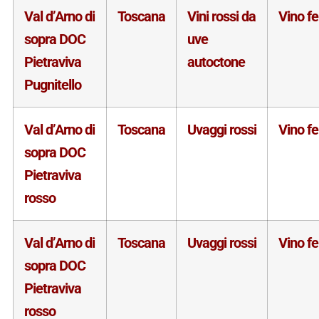
Val d’Arno di
Toscana
Vini rossi da
Vino f
sopra DOC
uve
Pietraviva
autoctone
Pugnitello
Val d’Arno di
Toscana
Uvaggi rossi
Vino f
sopra DOC
Pietraviva
rosso
Val d’Arno di
Toscana
Uvaggi rossi
Vino f
sopra DOC
Pietraviva
rosso