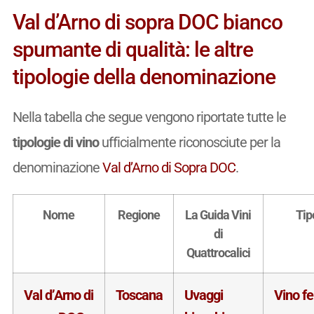
Val d’Arno di sopra DOC bianco
spumante di qualità: le altre
tipologie della denominazione
Nella tabella che segue vengono riportate tutte le
tipologie di vino
ufficialmente riconosciute per la
denominazione
Val d’Arno di Sopra DOC
.
Nome
Regione
La Guida Vini
Tip
di
Quattrocalici
Val d’Arno di
Toscana
Uvaggi
Vino f