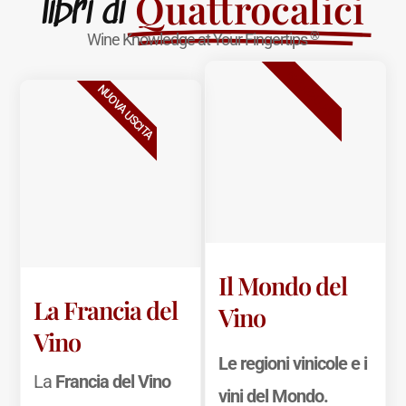
Quattrocalici
libri di
®
Wine Knowledge at Your Fingertips
BESTSELLER
NUOVA USCITA
Il Mondo del
La Francia del
Vino
Vino
Le regioni vinicole e i
La
Francia del Vino
vini del Mondo.