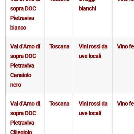
sopra DOC
bianchi
Pietraviva
bianco
Val d’Arno di
Toscana
Vini rossi da
Vino f
sopra DOC
uve locali
Pietraviva
Canaiolo
nero
Val d’Arno di
Toscana
Vini rossi da
Vino f
sopra DOC
uve locali
Pietraviva
Ciliegiolo