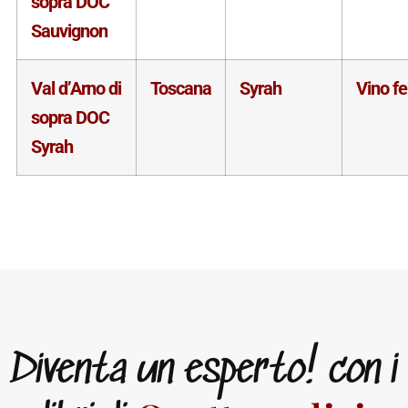
sopra DOC
Sauvignon
Val d’Arno di
Toscana
Syrah
Vino f
sopra DOC
Syrah
Diventa un esperto! con i