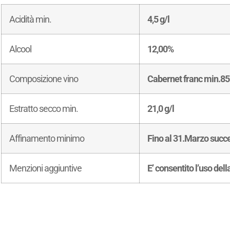
Acidità min.
4,5 g/l
Alcool
12,00%
Composizione vino
Cabernet franc min.8
Estratto secco min.
21,0 g/l
Affinamento minimo
Fino al 31.Marzo succ
Menzioni aggiuntive
E’ consentito l’uso del