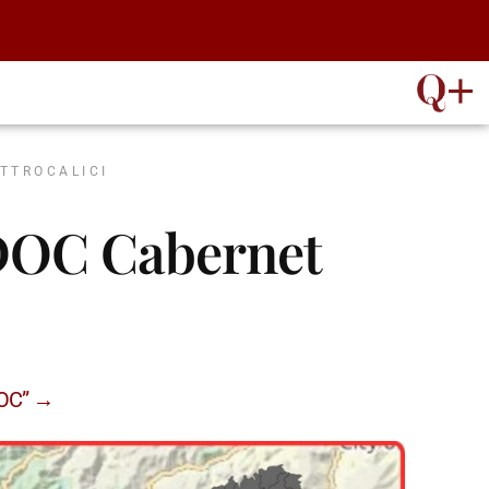
ATTROCALICI
 DOC Cabernet
DOC” →