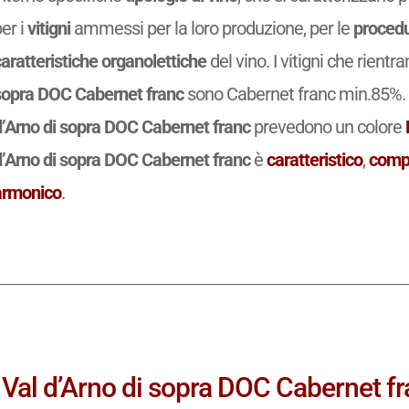
er i
vitigni
ammessi per la loro produzione, per le
procedu
aratteristiche organolettiche
del vino. I vitigni che rient
sopra DOC Cabernet franc
sono Cabernet franc min.85%. L
d’Arno di sopra DOC Cabernet franc
prevedono un colore
d’Arno di sopra DOC Cabernet franc
è
caratteristico
,
comp
armonico
.
Val d’Arno di sopra DOC Cabernet fran