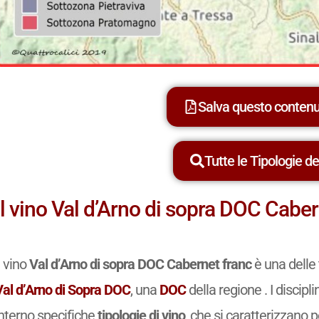
Salva questo conten
Tutte le Tipologie dei
Il vino Val d’Arno di sopra DOC Caber
l vino
Val d’Arno di sopra DOC Cabernet franc
è una delle 
Val d’Arno di Sopra DOC
, una
DOC
della regione . I discip
interno specifiche
tipologie di vino
, che si caratterizzano p