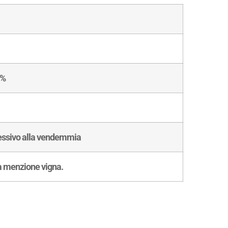
5%
essivo alla vendemmia
la menzione vigna.