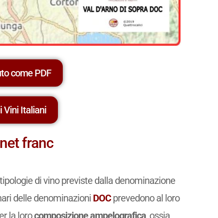
uto come PDF
 Vini Italiani
net franc
tipologie di vino previste dalla denominazione
linari delle denominazioni
DOC
prevedono al loro
er la loro
composizione ampelografica
, ossia