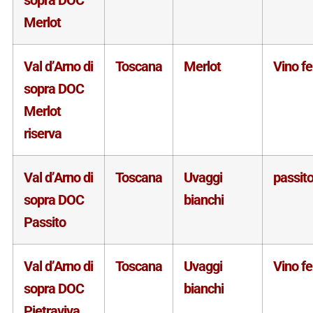
Merlot
Val d’Arno di
Toscana
Merlot
Vino f
sopra DOC
Merlot
riserva
Val d’Arno di
Toscana
Uvaggi
passit
sopra DOC
bianchi
Passito
Val d’Arno di
Toscana
Uvaggi
Vino f
sopra DOC
bianchi
Pietraviva