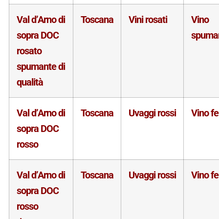
Val d’Arno di
Toscana
Vini rosati
Vino
sopra DOC
spuma
rosato
spumante di
qualità
Val d’Arno di
Toscana
Uvaggi rossi
Vino f
sopra DOC
rosso
Val d’Arno di
Toscana
Uvaggi rossi
Vino f
sopra DOC
rosso