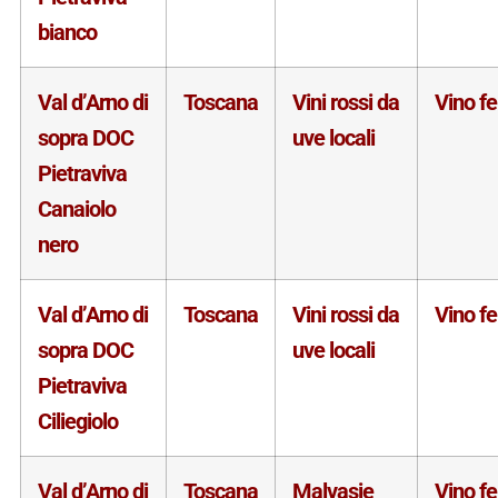
bianco
Val d’Arno di
Toscana
Vini rossi da
Vino f
sopra DOC
uve locali
Pietraviva
Canaiolo
nero
Val d’Arno di
Toscana
Vini rossi da
Vino f
sopra DOC
uve locali
Pietraviva
Ciliegiolo
Val d’Arno di
Toscana
Malvasie
Vino f