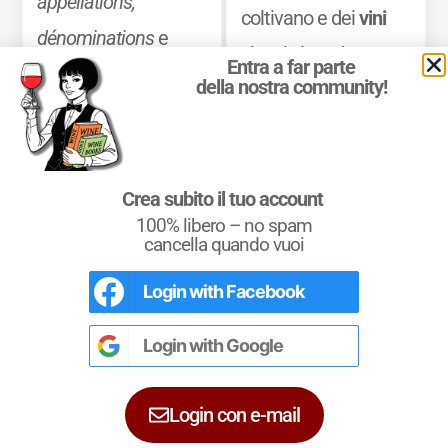
appellations,
coltivano e dei
vini
dénominations
e
che vi si producono.
Entra a far parte
classements
, oltre a
della nostra community!
Mostra di più
una sintesi chiara
delle principali
caratteristiche
Crea subito il tuo account
organolettiche dei
100% libero – no spam
cancella quando vuoi
vini delle diverse
zone.
Login with
Facebook
L'Italia del Vino
Nel libro le
Regioni del Vino d’Italia
con
tutte le
Denominazioni
, e le
cartine
Login with
Google
Mostra di più
dettagliate
per le
DOCG
e le
DOC
di
ciascuna zona vinicola all’interno delle
singole regioni.
Login con e-mail