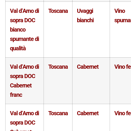
Val d’Arno di
Toscana
Uvaggi
Vino
sopra DOC
bianchi
spuma
bianco
spumante di
qualità
Val d’Arno di
Toscana
Cabernet
Vino f
sopra DOC
Cabernet
franc
Val d’Arno di
Toscana
Cabernet
Vino f
sopra DOC