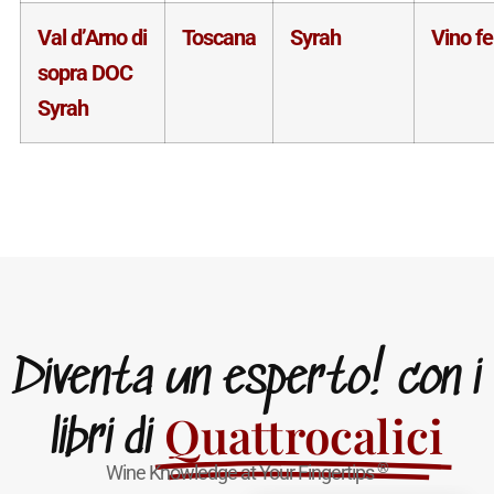
Val d’Arno di
Toscana
Syrah
Vino f
sopra DOC
Syrah
Diventa un esperto! con i
Quattrocalici
libri di
®
Wine Knowledge at Your Fingertips