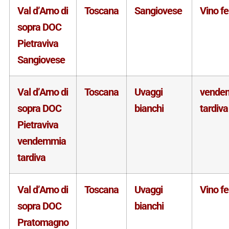
Val d’Arno di
Toscana
Sangiovese
Vino f
sopra DOC
Pietraviva
Sangiovese
Val d’Arno di
Toscana
Uvaggi
vende
sopra DOC
bianchi
tardiva
Pietraviva
vendemmia
tardiva
Val d’Arno di
Toscana
Uvaggi
Vino f
sopra DOC
bianchi
Pratomagno