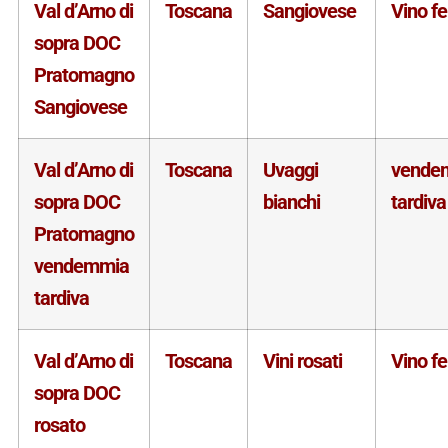
Val d’Arno di
Toscana
Sangiovese
Vino f
sopra DOC
Pratomagno
Sangiovese
Val d’Arno di
Toscana
Uvaggi
vende
sopra DOC
bianchi
tardiva
Pratomagno
vendemmia
tardiva
Val d’Arno di
Toscana
Vini rosati
Vino f
sopra DOC
rosato