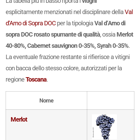
La tabella più in basso riporta i
vitigni
esplicitamente menzionati nel disciplinare della
Val
d’Arno di Sopra DOC
per la tipologia
Val d’Arno di
sopra DOC rosato spumante di qualità
, ossia
Merlot
40-80%, Cabernet sauvignon 0-35%, Syrah 0-35%
.
La eventuale frazione restante si rifierisce a vitigni
con bacca dello stesso colore, autorizzati per la
regione
Toscana
.
Nome
Merlot