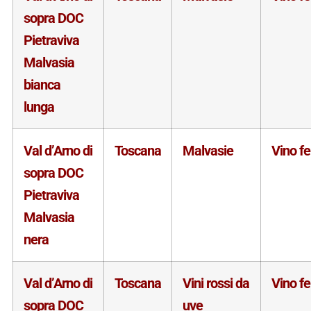
sopra DOC
Pietraviva
Malvasia
bianca
lunga
Val d’Arno di
Toscana
Malvasie
Vino f
sopra DOC
Pietraviva
Malvasia
nera
Val d’Arno di
Toscana
Vini rossi da
Vino f
sopra DOC
uve