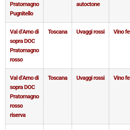
Pratomagno
autoctone
Pugnitello
Val d’Arno di
Toscana
Uvaggi rossi
Vino f
sopra DOC
Pratomagno
rosso
Val d’Arno di
Toscana
Uvaggi rossi
Vino f
sopra DOC
Pratomagno
rosso
riserva