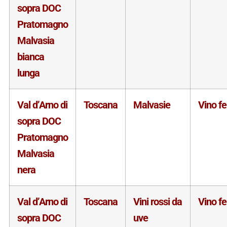
sopra DOC
Pratomagno
Malvasia
bianca
lunga
Val d’Arno di
Toscana
Malvasie
Vino f
sopra DOC
Pratomagno
Malvasia
nera
Val d’Arno di
Toscana
Vini rossi da
Vino f
sopra DOC
uve