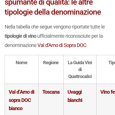
spumante di qualità: le altre
tipologie della denominazione
Nella tabella che segue vengono riportate tutte le
tipologie di vino
ufficialmente riconosciute per la
denominazione
Val d’Arno di Sopra DOC
.
Nome
Regione
La Guida Vini
Tip
di
Quattrocalici
Val d’Arno di
Toscana
Uvaggi
Vino f
sopra DOC
bianchi
bianco