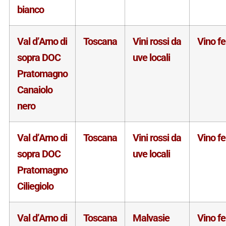
bianco
Val d’Arno di
Toscana
Vini rossi da
Vino f
sopra DOC
uve locali
Pratomagno
Canaiolo
nero
Val d’Arno di
Toscana
Vini rossi da
Vino f
sopra DOC
uve locali
Pratomagno
Ciliegiolo
Val d’Arno di
Toscana
Malvasie
Vino f