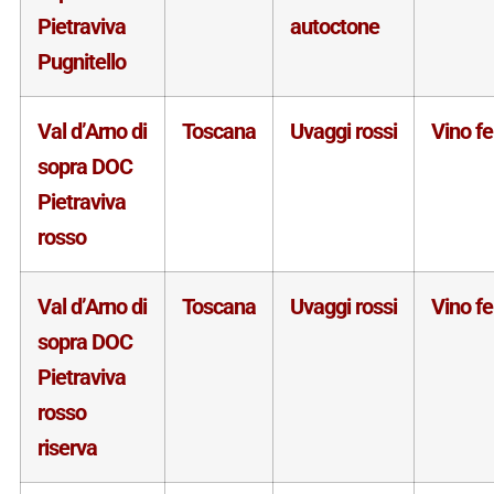
Pietraviva
autoctone
Pugnitello
Val d’Arno di
Toscana
Uvaggi rossi
Vino f
sopra DOC
Pietraviva
rosso
Val d’Arno di
Toscana
Uvaggi rossi
Vino f
sopra DOC
Pietraviva
rosso
riserva