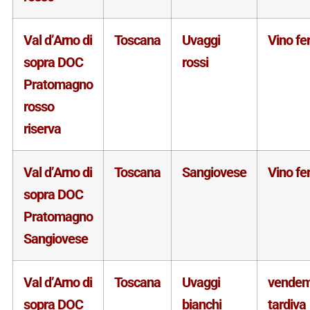
Val d’Arno di
Toscana
Uvaggi
Vino f
sopra DOC
rossi
Pratomagno
rosso
riserva
Val d’Arno di
Toscana
Sangiovese
Vino f
sopra DOC
Pratomagno
Sangiovese
Val d’Arno di
Toscana
Uvaggi
vende
sopra DOC
bianchi
tardiva