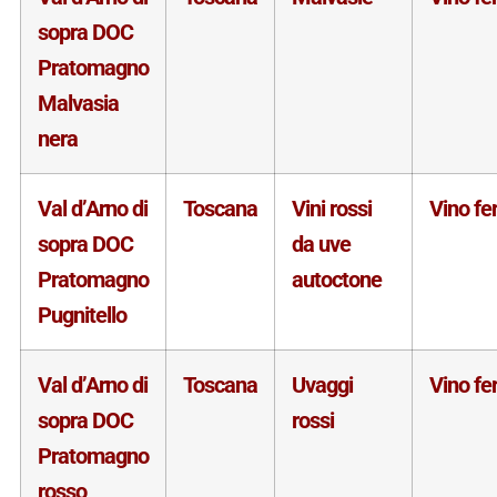
sopra DOC
Pratomagno
Malvasia
nera
Val d’Arno di
Toscana
Vini rossi
Vino f
sopra DOC
da uve
Pratomagno
autoctone
Pugnitello
Val d’Arno di
Toscana
Uvaggi
Vino f
sopra DOC
rossi
Pratomagno
rosso