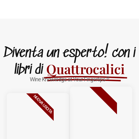
Diventa un esperto! con i
Quattrocalici
libri di
®
Wine Knowledge at Your Fingertips
BESTSELLER
NUOVA USCITA