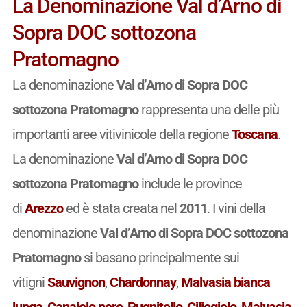
La Denominazione Val d’Arno di
Sopra DOC sottozona
Pratomagno
La denominazione
Val d’Arno di Sopra DOC
sottozona Pratomagno
rappresenta una delle più
importanti aree vitivinicole della regione
Toscana
.
La denominazione
Val d’Arno di Sopra DOC
sottozona Pratomagno
include le province
di
Arezzo
ed è stata creata nel
2011
. I vini della
denominazione
Val d’Arno di Sopra DOC sottozona
Pratomagno
si basano principalmente sui
vitigni
Sauvignon
,
Chardonnay
,
Malvasia bianca
lunga
,
Canaiolo nero
,
Pugnitello
,
Ciliegiolo
,
Malvasia