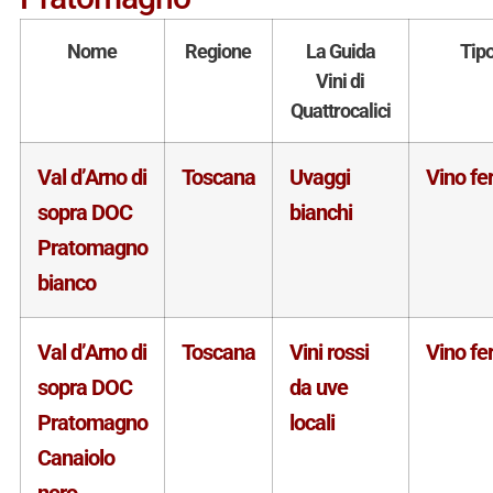
Nome
Regione
La Guida
Tip
Vini di
Quattrocalici
Val d’Arno di
Toscana
Uvaggi
Vino f
sopra DOC
bianchi
Pratomagno
bianco
Val d’Arno di
Toscana
Vini rossi
Vino f
sopra DOC
da uve
Pratomagno
locali
Canaiolo