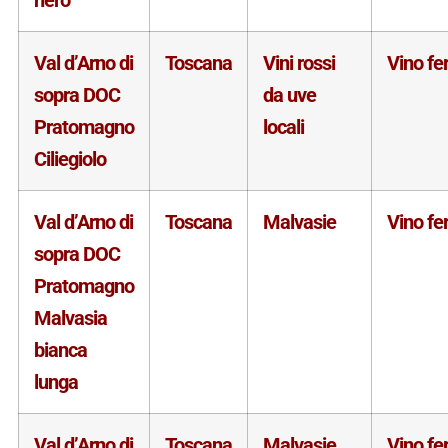
nero
Val d’Arno di
Toscana
Vini rossi
Vino f
sopra DOC
da uve
Pratomagno
locali
Ciliegiolo
Val d’Arno di
Toscana
Malvasie
Vino f
sopra DOC
Pratomagno
Malvasia
bianca
lunga
Val d’Arno di
Toscana
Malvasie
Vino f