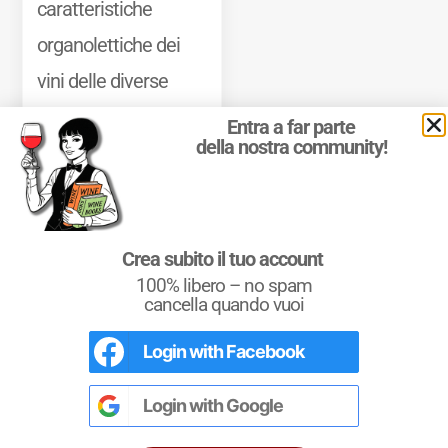
caratteristiche
organolettiche dei
vini delle diverse
zone.
Entra a far parte
della nostra community!
Mostra di più
Crea subito il tuo account
100% libero – no spam
cancella quando vuoi
Login with
Facebook
L'Italia del Vino
© 2011-2025 Marcello Leder. All rights reserved. | ® Quattrocalici
Nel libro le
Regioni del Vino d’Italia
con
Marchio Reg. | P.IVA 03921390245
tutte le
Denominazioni
, e le
cartine
Login with
Google
Condizioni d'uso
|
Privacy Policy
|
Cookie Policy
|
Preferenze
dettagliate
per le
DOCG
e le
DOC
di
cookie
ciascuna zona vinicola all’interno delle