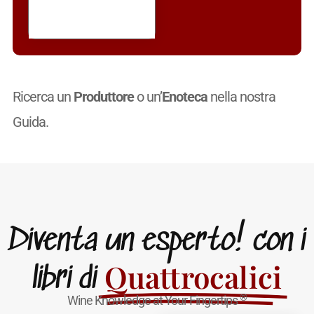
Ricerca un
Produttore
o un’
Enoteca
nella nostra
Guida.
Diventa un esperto! con i
Quattrocalici
libri di
®
Wine Knowledge at Your Fingertips