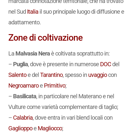
marcata connotazione territoriale, che ha trovato
nel Sud
Italia
il suo principale luogo di diffusione e
adattamento.
Zone di coltivazione
La
Malvasia Nera
è coltivata soprattutto in:
–
Puglia
, dove è presente in numerose
DOC
del
Salento
e del
Tarantino
, spesso in
uvaggio
con
Negroamaro
e
Primitivo
;
–
Basilicata
, in particolare nel Materano e nel
Vulture come varietà complementare di taglio;
–
Calabria
, dove entra in vari blend locali con
Gaglioppo
e
Magliocco
;