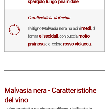
spargolo
lungo
piramidale
,
,
.
Caratteristiche dell'acino
medi
Il vitigno
Malvasia nera
ha acini
, di
elissoidali
molto
forma
, con buccia
pruinosa
rosso violacea
e di colore
.
Malvasia nera - Caratteristiche
del vino
Il
vino
prodotto da ciascun
vitigno
, vinificato in