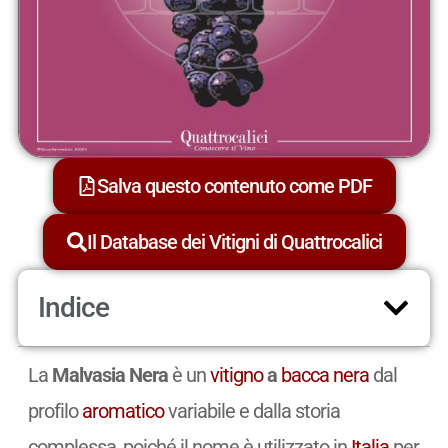
Salva questo contenuto come PDF
Il Database dei Vitigni di Quattrocalici
Indice
La
Malvasia Nera
è un
vitigno
a
bacca nera
dal
profilo
aromatico
variabile e dalla storia
complessa, poiché il nome è utilizzato in
Italia
per