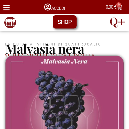
0
0,00
€
ACCEDI
SHOP
Malvasia nera
LA GUIDA AI VITIGNI DI QUATTROCALICI
SCHEDA AMPELOGRAFICA COMPLETA