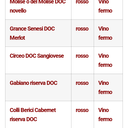
Molise o del Molise DOC
rosso
Vino
novello
fermo
Grance Senesi DOC
rosso
Vino
Merlot
fermo
Circeo DOC Sangiovese
rosso
Vino
fermo
Gabiano riserva DOC
rosso
Vino
fermo
Colli Berici Cabernet
rosso
Vino
riserva DOC
fermo