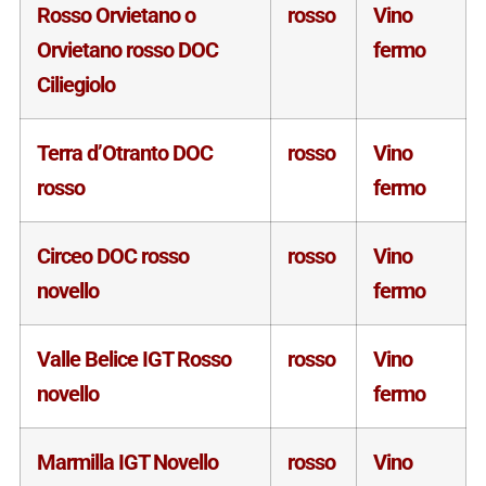
Rosso Orvietano o
rosso
Vino
Orvietano rosso DOC
fermo
Ciliegiolo
Terra d’Otranto DOC
rosso
Vino
rosso
fermo
Circeo DOC rosso
rosso
Vino
novello
fermo
Valle Belice IGT Rosso
rosso
Vino
novello
fermo
Marmilla IGT Novello
rosso
Vino