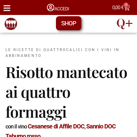
0
0,00
€
ACCEDI
SHOP
LE RICETTE DI QUATTROCALICI CON I VINI IN
ABBINAMENTO
Risotto mantecato
ai quattro
formaggi
Cesanese di Affile DOC
Sannio DOC
con il vino
,
Taburno rosso