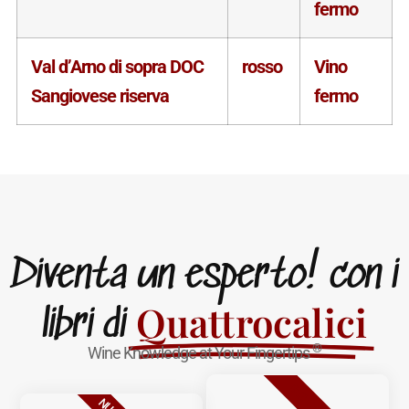
fermo
Val d’Arno di sopra DOC
rosso
Vino
Sangiovese riserva
fermo
Diventa un esperto! con i
Quattrocalici
libri di
®
Wine Knowledge at Your Fingertips
BESTSELLER