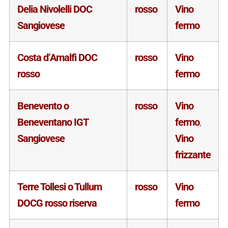
Delia Nivolelli DOC
rosso
Vino
Sangiovese
fermo
Costa d’Amalfi DOC
rosso
Vino
rosso
fermo
Benevento o
rosso
Vino
Beneventano IGT
fermo
,
Sangiovese
Vino
frizzante
Terre Tollesi o Tullum
rosso
Vino
DOCG rosso riserva
fermo