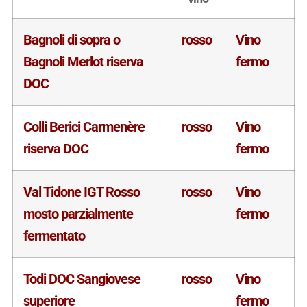
Bagnoli di sopra o
rosso
Vino
Bagnoli Merlot riserva
fermo
DOC
Colli Berici Carmenère
rosso
Vino
riserva DOC
fermo
Val Tidone IGT Rosso
rosso
Vino
mosto parzialmente
fermo
fermentato
Todi DOC Sangiovese
rosso
Vino
superiore
fermo