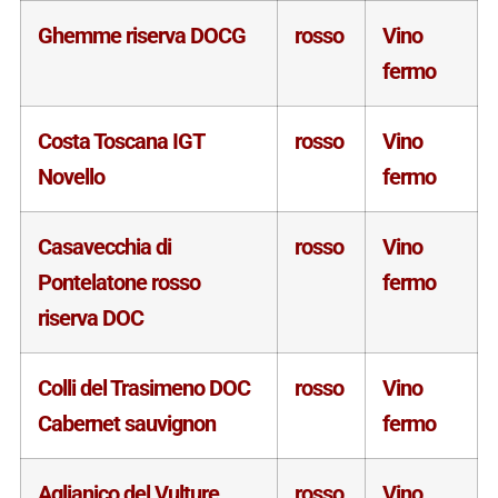
Ghemme riserva DOCG
rosso
Vino
fermo
Costa Toscana IGT
rosso
Vino
Novello
fermo
Casavecchia di
rosso
Vino
Pontelatone rosso
fermo
riserva DOC
Colli del Trasimeno DOC
rosso
Vino
Cabernet sauvignon
fermo
Aglianico del Vulture
rosso
Vino