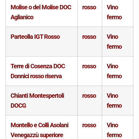
Molise o del Molise DOC
rosso
Vino
Aglianico
fermo
Parteolla IGT Rosso
rosso
Vino
fermo
Terre di Cosenza DOC
rosso
Vino
Donnici rosso riserva
fermo
Chianti Montespertoli
rosso
Vino
DOCG
fermo
Montello e Colli Asolani
rosso
Vino
Venegazzù superiore
fermo