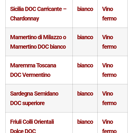
Sicilia DOC Carricante –
bianco
Vino
Chardonnay
fermo
Mamertino di Milazzo o
bianco
Vino
Mamertino DOC bianco
fermo
Maremma Toscana
bianco
Vino
DOC Vermentino
fermo
Sardegna Semidano
bianco
Vino
DOC superiore
fermo
Friuli Colli Orientali
bianco
Vino
Dolce DOC
fermo