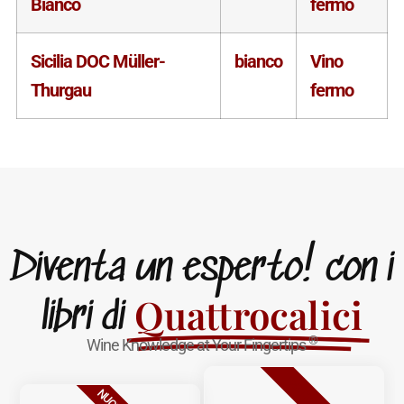
Bianco
fermo
Sicilia DOC Müller-
bianco
Vino
Thurgau
fermo
Diventa un esperto! con i
Quattrocalici
libri di
®
Wine Knowledge at Your Fingertips
BESTSELLER