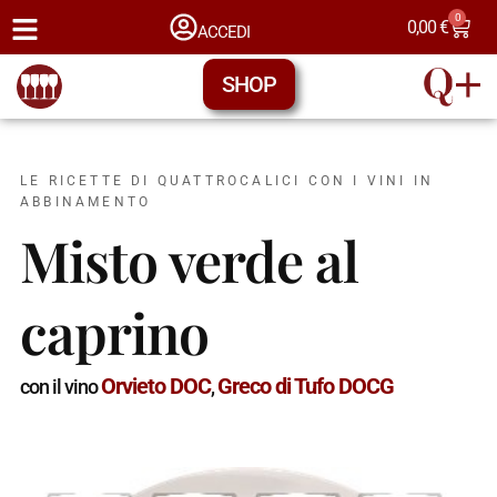
0
0,00
€
ACCEDI
SHOP
LE RICETTE DI QUATTROCALICI CON I VINI IN
ABBINAMENTO
Misto verde al
caprino
Orvieto DOC
Greco di Tufo DOCG
con il vino
,