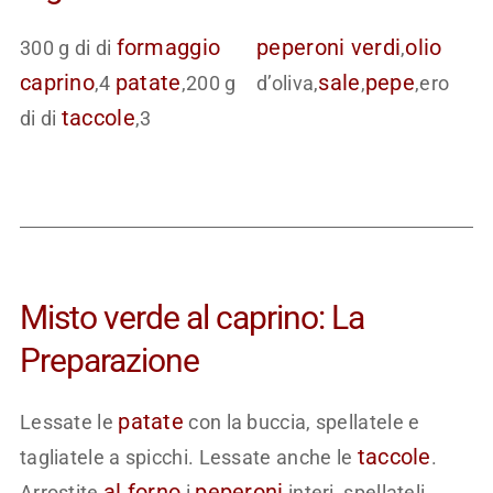
formaggio
peperoni verdi
olio
300 g di di
,
caprino
patate
sale
pepe
,4
,200 g
d’oliva,
,
,ero
taccole
di di
,3
Misto verde al caprino: La
Preparazione
patate
Lessate le
con la buccia, spellatele e
taccole
tagliatele a spicchi. Lessate anche le
.
al forno
peperoni
Arrostite
i
interi, spellateli,