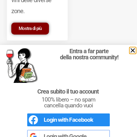
zone.
Mostra di più
Entra a far parte
della nostra community!
© 2011-2025 Marcello Leder. All rights reserved. | ® Quattrocalici
Crea subito il tuo account
Marchio Reg. | P.IVA 03921390245
100% libero – no spam
Condizioni d'uso
|
Privacy Policy
|
Cookie Policy
|
Preferenze
cookie
cancella quando vuoi
Login with
Facebook
L'Italia del Vino
Nel libro le
Regioni del Vino d’Italia
con
tutte le
Denominazioni
, e le
cartine
Login with
Google