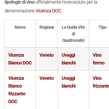
tipologie di vino
ufficialmente riconosciute per la
denominazione
Vicenza DOC
.
Nome
Regione
La Guida Vini
Tipo
di
Quattrocalici
Vicenza
Veneto
Uvaggi
Vino
Bianco DOC
bianchi
fermo
Vicenza
Veneto
Uvaggi
Vino
Bianco
bianchi
frizzant
frizzante
DOC