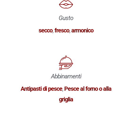
Gusto
secco
,
fresco
,
armonico
Abbinamenti
Antipasti di pesce
,
Pesce al forno o alla
griglia