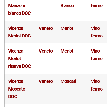
Manzoni
Bianco
fermo
bianco DOC
Vicenza
Veneto
Merlot
Vino
Merlot DOC
fermo
Vicenza
Veneto
Merlot
Vino
Merlot
fermo
riserva DOC
Vicenza
Veneto
Moscati
Vino
Moscato
fermo
DOC