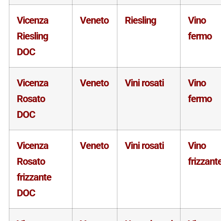
Vicenza
Veneto
Riesling
Vino
Riesling
fermo
DOC
Vicenza
Veneto
Vini rosati
Vino
Rosato
fermo
DOC
Vicenza
Veneto
Vini rosati
Vino
Rosato
frizzant
frizzante
DOC