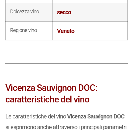
Dolcezza vino
secco
Regione vino
Veneto
Vicenza Sauvignon DOC:
caratteristiche del vino
Le caratteristiche del vino
Vicenza Sauvignon DOC
si esprimono anche attraverso i principali parametri