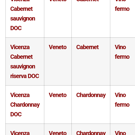
Cabernet
fermo
sauvignon
DOC
Vicenza
Veneto
Cabernet
Vino
Cabernet
fermo
sauvignon
riserva DOC
Vicenza
Veneto
Chardonnay
Vino
Chardonnay
fermo
DOC
Vicenza
Veneto
Chardonnay
Vino