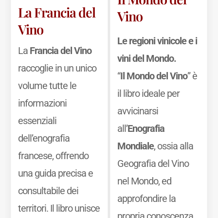
La Francia del
Vino
Vino
Le regioni vinicole e i
La
Francia del Vino
vini del Mondo.
raccoglie in un unico
“
Il Mondo del Vino
” è
volume tutte le
il libro ideale per
informazioni
avvicinarsi
essenziali
all’
Enografia
dell’enografia
Mondiale
, ossia alla
francese, offrendo
Geografia del Vino
una guida precisa e
nel Mondo, ed
consultabile dei
approfondire la
territori. Il libro unisce
propria conoscenza