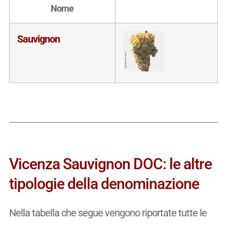
Nome
Sauvignon
Vicenza Sauvignon DOC: le altre
tipologie della denominazione
Nella tabella che segue vengono riportate tutte le