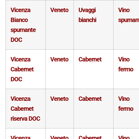
Vicenza
Veneto
Uvaggi
Vino
Bianco
bianchi
spuman
spumante
DOC
Vicenza
Veneto
Cabernet
Vino
Cabernet
fermo
DOC
Vicenza
Veneto
Cabernet
Vino
Cabernet
fermo
riserva DOC
Vicenza
Veneto
Cabernet
Vino