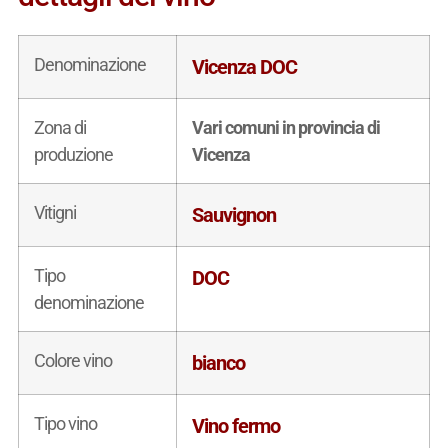
Denominazione
Vicenza DOC
Zona di
Vari comuni in provincia di
produzione
Vicenza
Vitigni
Sauvignon
Tipo
DOC
denominazione
Colore vino
bianco
Tipo vino
Vino fermo