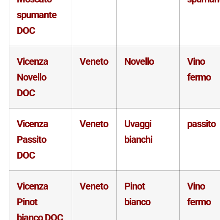
spumante
DOC
Vicenza
Veneto
Novello
Vino
Novello
fermo
DOC
Vicenza
Veneto
Uvaggi
passito
Passito
bianchi
DOC
Vicenza
Veneto
Pinot
Vino
Pinot
bianco
fermo
bianco DOC