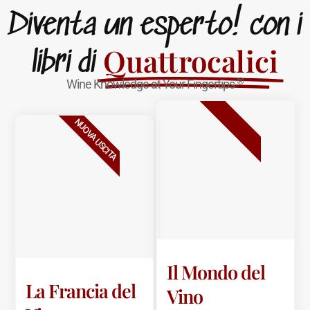
Diventa un esperto! con i
Quattrocalici
libri di
®
Wine Knowledge at Your Fingertips
BESTSELLER
NUOVA USCITA
Il Mondo del
La Francia del
Vino