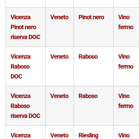
Vicenza
Veneto
Pinot nero
Vino
Pinot nero
fermo
riserva DOC
Vicenza
Veneto
Raboso
Vino
Raboso
fermo
DOC
Vicenza
Veneto
Raboso
Vino
Raboso
fermo
riserva DOC
Vicenza
Veneto
Riesling
Vino