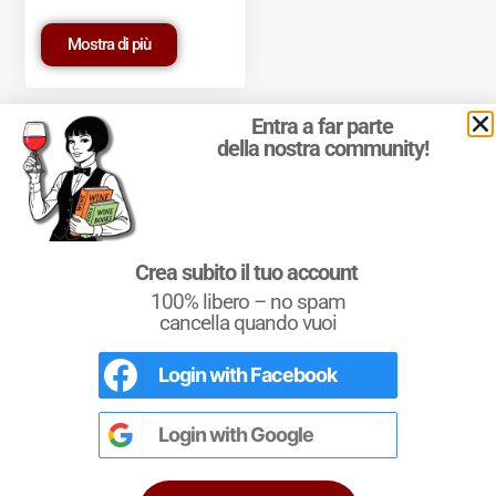
Mostra di più
Entra a far parte
della nostra community!
© 2011-2025 Marcello Leder. All rights reserved. | ® Quattrocalici
Crea subito il tuo account
Marchio Reg. | P.IVA 03921390245
100% libero – no spam
Condizioni d'uso
|
Privacy Policy
|
Cookie Policy
|
Preferenze
cookie
cancella quando vuoi
Login with
Facebook
L'Italia del Vino
Nel libro le
Regioni del Vino d’Italia
con
tutte le
Denominazioni
, e le
cartine
Login with
Google
dettagliate
per le
DOCG
e le
DOC
di
ciascuna zona vinicola all’interno delle
singole regioni.