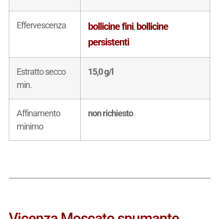
Effervescenza
bollicine fini
bollicine
,
persistenti
Estratto secco
15,0 g/l
min.
Affinamento
non richiesto
minimo
Vicenza Moscato spumante