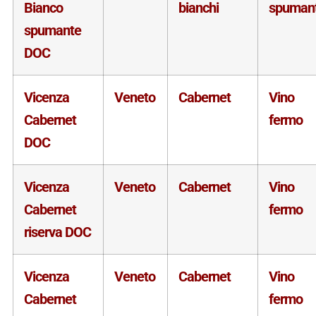
Bianco
bianchi
spuman
spumante
DOC
Vicenza
Veneto
Cabernet
Vino
Cabernet
fermo
DOC
Vicenza
Veneto
Cabernet
Vino
Cabernet
fermo
riserva DOC
Vicenza
Veneto
Cabernet
Vino
Cabernet
fermo