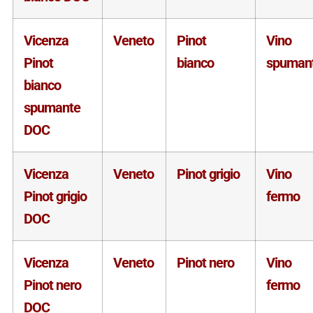
Vicenza
Veneto
Pinot
Vino
Pinot
bianco
spuman
bianco
spumante
DOC
Vicenza
Veneto
Pinot grigio
Vino
Pinot grigio
fermo
DOC
Vicenza
Veneto
Pinot nero
Vino
Pinot nero
fermo
DOC