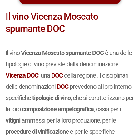
Il vino Vicenza Moscato
spumante DOC
Il vino
Vicenza Moscato spumante DOC
è una delle
tipologie di vino previste dalla denominazione
Vicenza DOC
, una
DOC
della regione . I disciplinari
delle denominazioni
DOC
prevedono al loro interno
specifiche
tipologie di vino
, che si caratterizzano per
la loro
composizione ampelografica
, ossia per i
vitigni
ammessi per la loro produzione, per le
procedure di vinificazione
e per le specifiche