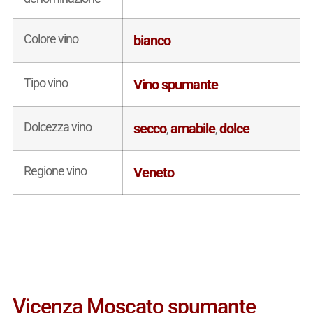
Colore vino
bianco
Tipo vino
Vino spumante
Dolcezza vino
secco
amabile
dolce
,
,
Regione vino
Veneto
Vicenza Moscato spumante