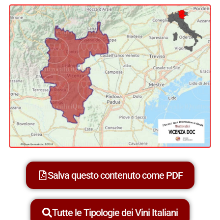
Salva questo contenuto come PDF
Tutte le Tipologie dei Vini Italiani