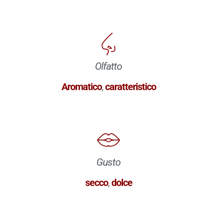
Olfatto
Aromatico
,
caratteristico
Gusto
secco
,
dolce