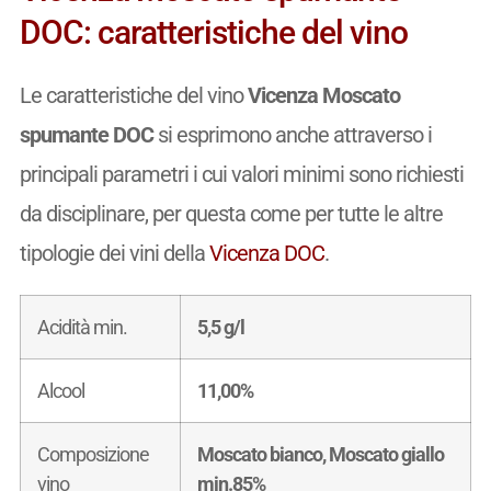
DOC: caratteristiche del vino
Le caratteristiche del vino
Vicenza Moscato
spumante DOC
si esprimono anche attraverso i
principali parametri i cui valori minimi sono richiesti
da disciplinare, per questa come per tutte le altre
tipologie dei vini della
Vicenza DOC
.
Acidità min.
5,5 g/l
Alcool
11,00%
Composizione
Moscato bianco, Moscato giallo
vino
min.85%