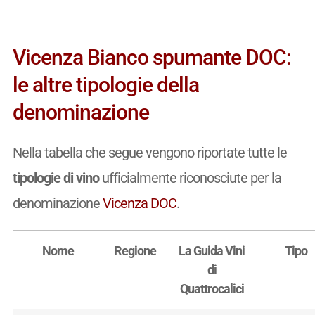
Vicenza Bianco spumante DOC:
le altre tipologie della
denominazione
Nella tabella che segue vengono riportate tutte le
tipologie di vino
ufficialmente riconosciute per la
denominazione
Vicenza DOC
.
Nome
Regione
La Guida Vini
Tipo
di
Quattrocalici