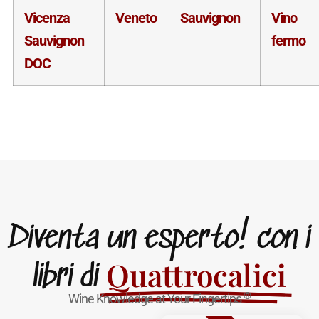
Vicenza
Veneto
Sauvignon
Vino
Sauvignon
fermo
DOC
Diventa un esperto! con i
Quattrocalici
libri di
®
Wine Knowledge at Your Fingertips