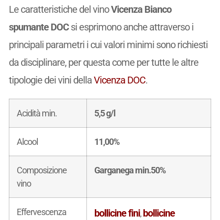
Le caratteristiche del vino
Vicenza Bianco
spumante DOC
si esprimono anche attraverso i
principali parametri i cui valori minimi sono richiesti
da disciplinare, per questa come per tutte le altre
tipologie dei vini della
Vicenza DOC
.
Acidità min.
5,5 g/l
Alcool
11,00%
Composizione
Garganega min.50%
vino
Effervescenza
bollicine fini
bollicine
,