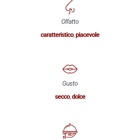
Olfatto
caratteristico
,
piacevole
Gusto
secco
,
dolce