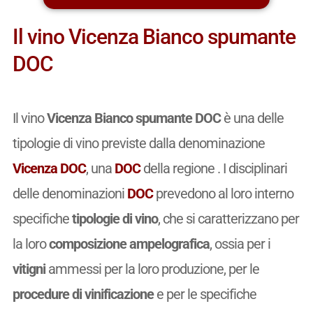
Il vino Vicenza Bianco spumante
DOC
Il vino
Vicenza Bianco spumante DOC
è una delle
tipologie di vino previste dalla denominazione
Vicenza DOC
, una
DOC
della regione . I disciplinari
delle denominazioni
DOC
prevedono al loro interno
specifiche
tipologie di vino
, che si caratterizzano per
la loro
composizione ampelografica
, ossia per i
vitigni
ammessi per la loro produzione, per le
procedure di vinificazione
e per le specifiche