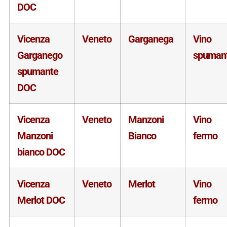
DOC
Vicenza
Veneto
Garganega
Vino
Garganego
spuman
spumante
DOC
Vicenza
Veneto
Manzoni
Vino
Manzoni
Bianco
fermo
bianco DOC
Vicenza
Veneto
Merlot
Vino
Merlot DOC
fermo