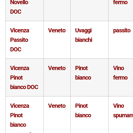
Novello
fermo
DOC
Vicenza
Veneto
Uvaggi
passito
Passito
bianchi
DOC
Vicenza
Veneto
Pinot
Vino
Pinot
bianco
fermo
bianco DOC
Vicenza
Veneto
Pinot
Vino
Pinot
bianco
spuman
bianco