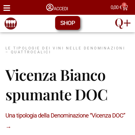
0
0,00
€
ACCEDI
SHOP
LE TIPOLOGIE DEI VINI NELLE DENOMINAZIONI
– QUATTROCALICI
Vicenza Bianco
spumante DOC
Una tipologia della Denominazione “Vicenza DOC”
→