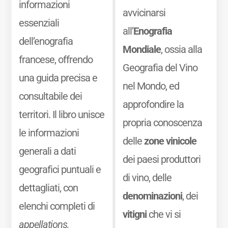
informazioni
avvicinarsi
essenziali
all’
Enografia
dell’enografia
Mondiale
, ossia alla
francese, offrendo
Geografia del Vino
una guida precisa e
nel Mondo, ed
consultabile dei
approfondire la
territori. Il libro unisce
propria conoscenza
le informazioni
delle
zone vinicole
generali a dati
dei paesi produttori
geografici puntuali e
di vino, delle
dettagliati, con
denominazioni
, dei
elenchi completi di
vitigni
che vi si
appellations,