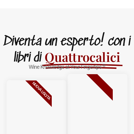
Diventa un esperto! con i
Quattrocalici
libri di
®
Wine Knowledge at Your Fingertips
BESTSELLER
NUOVA USCITA