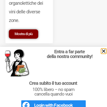
organolettiche dei
vini delle diverse
zone.
Mostra di più
Entra a far parte
della nostra community!
© 2011-2025 Marcello Leder. All rights reserved. | ® Quattrocalici
Crea subito il tuo account
Marchio Reg. | P.IVA 03921390245
100% libero – no spam
Condizioni d'uso
|
Privacy Policy
|
Cookie Policy
|
Preferenze
cookie
cancella quando vuoi
Login with
Facebook